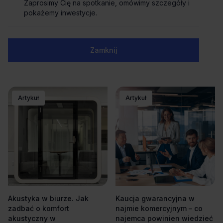
Zaprosimy Cię na spotkanie, omówimy szczegóły i
pokażemy inwestycje.
Panele akustyczne do biura
Biuro przyjazne zwierzętom.
Zamknij
– kiedy warto je stosować i
Nowoczesny benefit czy
jak wybrać odpowiednie?
organizacyjne wyzwanie?
Artykuł
Artykuł
Akustyka w biurze. Jak
Kaucja gwarancyjna w
zadbać o komfort
najmie komercyjnym – co
akustyczny w
najemca powinien wiedzieć