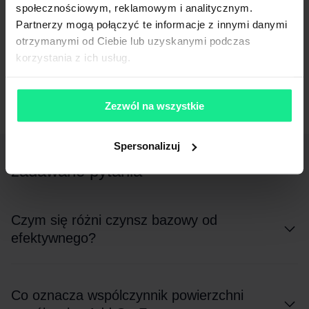
społecznościowym, reklamowym i analitycznym.
koszty i jak są rozliczane?
Partnerzy mogą połączyć te informacje z innymi danymi
otrzymanymi od Ciebie lub uzyskanymi podczas
korzystania z ich usług.
1
...
7
8
9
...
14
Zezwól na wszystkie
Poznaj odpowiedzi na najczęściej
Spersonalizuj
zadawane pytania
Czym się różni czynsz bazowy od
efektywnego?
Co oznacza wspólczynnik powierzchni