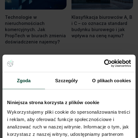
Technologie w
Klasyfikacja biurowców A, B
nieruchomościach
i C – co oznacza standard
komercyjnych. Jak
budynku biurowego i jak
PropTech w biurach zmienia
wpływa na cenę najmu?
doświadczenie najemcy?
Artykuł
Artykuł
Zgoda
Szczegóły
O plikach cookies
Niniejsza strona korzysta z plików cookie
Wykorzystujemy pliki cookie do spersonalizowania treści
i reklam, aby oferować funkcje społecznościowe i
Opłaty eksploatacyjne w
Fit-out biura: na koszt
analizować ruch w naszej witrynie. Informacje o tym, jak
biurze (service charge) – co
właściciela czy najemcy?
korzystasz z naszej witryny, udostępniamy partnerom
dokładnie obejmują te
Analiza opcji finansowania