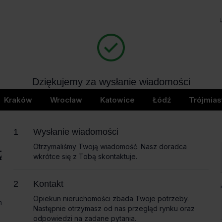
Biura na wynajem
Bi
404
Dziękujemy za wysłanie wiadomości
page not found
Wkrótce skontaktujemy się z Tobą
Kraków
Wrocław
Katowice
Łódź
Trójmias
Wysłanie wiadomości
Otrzymaliśmy Twoją wiadomość. Nasz doradca
czące
wkrótce się z Tobą skontaktuje.
Imię i nazwisko
Kontakt
Opiekun nieruchomości zbada Twoje potrzeby.
omożemy
Następnie otrzymasz od nas przegląd rynku oraz
Nazwa firmy
odpowiedzi na zadane pytania.