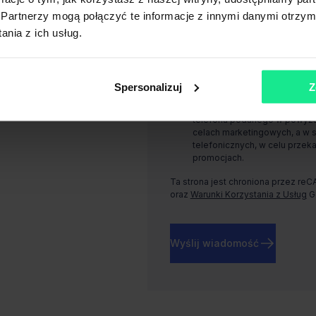
Warszawie, Rondo Daszyńskiego 1, 
Partnerzy mogą połączyć te informacje z innymi danymi otrzym
nia z ich usług.
Wyrażam zgodę, na przetwarz
podanego w powyższym formul
marketingowych, a w szczegól
aktualnych usługach i promoc
Spersonalizuj
Z
Wyrażam zgodę, na przetwar
telefonu podanego w powyższ
celach marketingowych, a w 
telefonicznych, w celu przeka
promocjach.
Ta strona jest chroniona przez re
oraz
Warunki Korzystania z Usług
G
Wyślij wiadomość