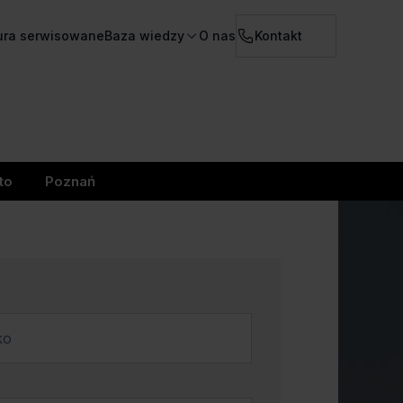
ura serwisowane
Baza wiedzy
O nas
Kontakt
to
Poznań