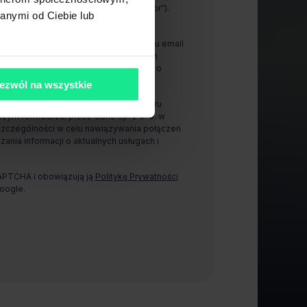
00-843 Warszawa (dalej „Administrator”).
anymi od Ciebie lub
anie i wykorzystywanie mojego adresu email
arzu, przez CBRE sp. z o. o. w celach
ności w celu otrzymywania informacji o
jach.
ezwól na wszystkie
zanie i wykorzystywanie mojego numeru
ym formularzu, przez CBRE sp. z o. o. w
szczególności w celu nawiązywania połączeń
zania informacji o aktualnych usługach i
CAPTCHA i obowiązują ją
Politykę Prywatności
oogle.