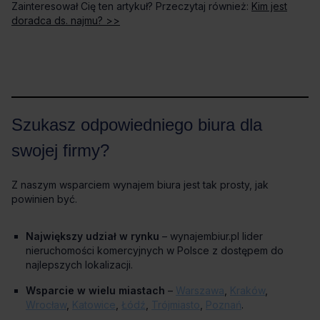
Kim jest
doradca ds. najmu? >>
Szukasz odpowiedniego biura dla
swojej firmy?
Z naszym wsparciem wynajem biura jest tak prosty, jak
powinien być.
Największy udział w rynku
– wynajembiur.pl lider
nieruchomości komercyjnych w Polsce z dostępem do
najlepszych lokalizacji.
Wsparcie w wielu miastach
–
Warszawa
,
Kraków
,
Wrocław
,
Katowice
,
Łódź
,
Trójmiasto
,
Poznań
.