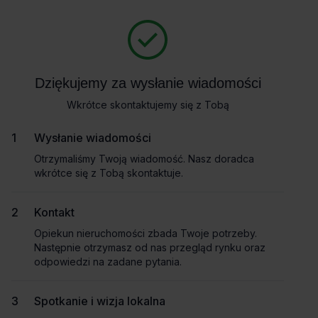
Zapytaj o szczegóły
Masz pytania dotyczące oferty? Opowiedz nam o swoich
potrzebach, a my pomożemy Ci wybrać biuro dopasowane do
Powrót
Twojej firmy. Napisz do nas!
Dziękujemy za wysłanie wiadomości
Dziękujemy za wysłanie wiadomości
Zadzwoń
Wkrótce skontaktujemy się z Tobą
Wkrótce skontaktujemy się z Tobą
Co-work
Pokaż numer telefonu
Wysłanie wiadomości
Wysłanie wiadomości
Otrzymaliśmy Twoją wiadomość. Nasz doradca
Otrzymaliśmy Twoją wiadomość. Nasz doradca
wkrótce się z Tobą skontaktuje.
wkrótce się z Tobą skontaktuje.
Imię i nazwisko
Kontakt
Kontakt
Opiekun nieruchomości zbada Twoje potrzeby.
Opiekun nieruchomości zbada Twoje potrzeby.
Nazwa firmy
Następnie otrzymasz od nas przegląd rynku oraz
Następnie otrzymasz od nas przegląd rynku oraz
odpowiedzi na zadane pytania.
odpowiedzi na zadane pytania.
Spotkanie i wizja lokalna
Spotkanie i wizja lokalna
Email służbowy