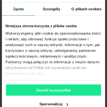
Wyposażona kuchnia
Zgoda
Szczegóły
O plikach cookies
Sale konferencyjne
Niniejsza strona korzysta z plików cookie
Drukarka
Wykorzystujemy pliki cookie do spersonalizowania treści
i reklam, aby oferować funkcje społecznościowe i
Komunikacja
analizować ruch w naszej witrynie. Informacje o tym, jak
korzystasz z naszej witryny, udostępniamy partnerom
Stacja metra
100m (do 3 min)
społecznościowym, reklamowym i analitycznym.
Stacja kolejowa
900m (do 10 min)
Partnerzy mogą połączyć te informacje z innymi danymi
Przystanek tramwajowy
26m (do 3 min)
otrzymanymi od Ciebie lub uzyskanymi podczas
Przystanek autobusowy
61m (do 3 min)
korzystania z ich usług.
Lokalizacja biura
Zezwól na wszystkie
Niniejsze ogłoszenie ma charakter wyłącznie informacyjny i nie
stanowi oferty w myśl art. 66 § 1. Kodeksu Cywilnego. CBRE sp. z o.o.
nie odpowiada za ewentualne błędy lub nieaktualność ogłoszenia.
Spersonalizuj