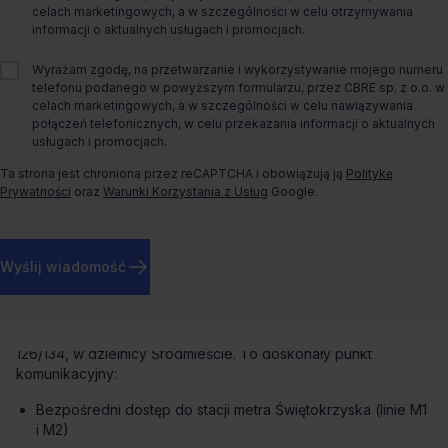
celach marketingowych, a w szczególności w celu otrzymywania
O biurze
informacji o aktualnych usługach i promocjach.
Biura do wynajęcia w Warszawie – Centrum
Wyrażam zgodę, na przetwarzanie i wykorzystywanie mojego numeru
Marszałkowska
telefonu podanego w powyższym formularzu, przez CBRE sp. z o.o. w
celach marketingowych, a w szczególności w celu nawiązywania
Nowoczesny biurowiec klasy A w sercu stolicy
połączeń telefonicznych, w celu przekazania informacji o aktualnych
usługach i promocjach.
Centrum Marszałkowska to prestiżowy biurowiec klasy A,
Ta strona jest chroniona przez reCAPTCHA i obowiązują ją
Politykę
zlokalizowany przy skrzyżowaniu ulic Marszałkowskiej i
Prywatności
oraz
Warunki Korzystania z Usług
Google.
Świętokrzyskiej – w samym centrum Warszawy. Budynek łączy
nowoczesną architekturę z funkcjonalnością, oferując
wysokiej klasy powierzchnie biurowe do wynajęcia w jednej z
najlepiej skomunikowanych lokalizacji w Polsce.
Wyślij wiadomość
Lokalizacja i dojazd
Centrum Marszałkowska znajduje się przy ul. Marszałkowskiej
126/134, w dzielnicy Śródmieście. To doskonały punkt
komunikacyjny:
Bezpośredni dostęp do stacji metra Świętokrzyska (linie M1
i M2)