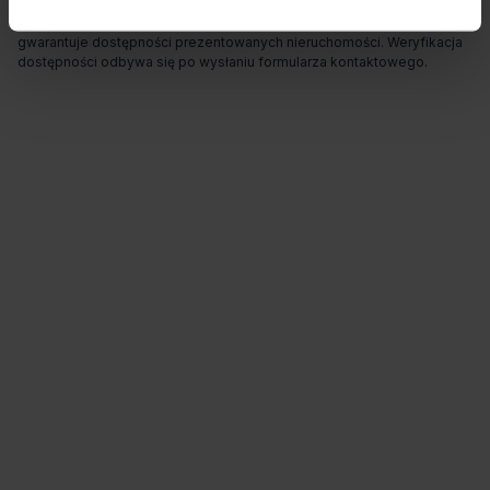
Ogłoszenia, cenniki i inne informacje zawarte na stronie internetowej
mogą się różnić od danych rzeczywistych. Publikacja ogłoszenia nie
gwarantuje dostępności prezentowanych nieruchomości. Weryfikacja
dostępności odbywa się po wysłaniu formularza kontaktowego.