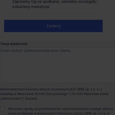
Zaprosimy Cię na spotkanie, omówimy szczegóły i
Zaprosimy Cię na spotkanie, omówimy szczegóły i
Biuro do wynajęcia Centrum
pokażemy inwestycje.
pokażemy inwestycje.
Marszałkowska
Numer telefonu służbowy
Zamknij
Zamknij
Marszałkowska 126/134,
Warszawa, Śródmieście
Biura serwisowane
Liczne udogodnienia
Blisko metra
Dogodny dojazd
Ostatnie powierzchnie
Twoja wiadomość
Czynsz bazowy
na zapytanie
Dostępny od
Od zaraz
Rodzaj biura
co-work
Administratorem Państwa danych osobowych jest CBRE sp. z o. o. z
siedzibą w Warszawie, Rondo Daszyńskiego 1, 00-843 Warszawa (dalej
Maksymalna liczba stanowisk
808
„Administrator”).
Wyrażam zgodę, na przetwarzanie i wykorzystywanie mojego adresu
email podanego w powyższym formularzu, przez CBRE sp. z o.o. w