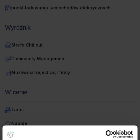
punkt ładowania samochodów elektrycznych
Wyróżnik
Strefa Chillout
Community Management
Możliwość rejestracji firmy
W cenie
Taras
Napoje
Umeblowane