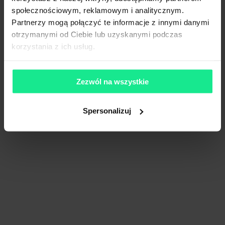
Wynajem tradycyjny
społecznościowym, reklamowym i analitycznym.
Partnerzy mogą połączyć te informacje z innymi danymi
otrzymanymi od Ciebie lub uzyskanymi podczas
korzystania z ich usług.
Zezwól na wszystkie
Spersonalizuj
1
/
9
Liczne udogodnienia
Dogodny dojazd
Business Garden Wrocław 5
Legnicka 48B, 54-202 Wrocław, Szczepin
1 770 - 3 541 m²
Powierzchnia
od €15.0/m²
Cena