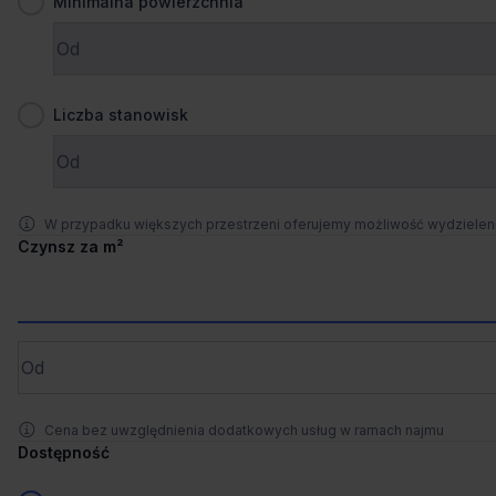
Minimalna powierzchnia
Zaprosimy Cię na spotkanie, omówimy szczegóły i
pokażemy inwestycje.
1
/
5
Zamknij
Liczba stanowisk
Liczne udogodnienia
+2 więcej
Infinity
Legnicka 16, 53-673 Wrocław, Szczepin
W przypadku większych przestrzeni oferujemy możliwość wydziele
300 stanowisk
Stanowiska
Czynsz za m²
na zapytanie
Cena
Porównaj
983 m od wybranej lokalizacji
Cena bez uwzględnienia dodatkowych usług w ramach najmu
Wynajem tradycyjny
Dostępność