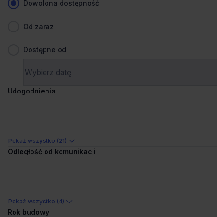
Dowolona dostępność
Od zaraz
Dostępne od
1
/
9
Udogodnienia
Liczne udogodnienia
+2 więcej
Carbon Tower
Fabryczna 6, 53-609 Wrocław, Szczepin
Pokaż wszystko (21)
Odległość od komunikacji
356 - 2 097 m²
Powierzchnia
na zapytanie
Cena
Porównaj
1.1 km od wybranej lokalizacji
Pokaż wszystko (4)
Rok budowy