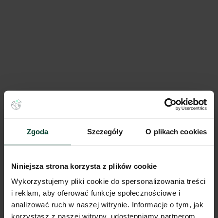
1
/
8
Liczne udogodnienia
+2 więcej
Business Garden Wrocław 6-7
Legnicka 49 C-D, 54-215 Wrocław, Szczepin
3 897m²
Powierzchnia
Zgoda
Szczegóły
O plikach cookies
na zapytanie
Cena
Niniejsza strona korzysta z plików cookie
Porównaj
843 m od wybranej lokalizacji
Wykorzystujemy pliki cookie do spersonalizowania treści
i reklam, aby oferować funkcje społecznościowe i
analizować ruch w naszej witrynie. Informacje o tym, jak
korzystasz z naszej witryny, udostępniamy partnerom