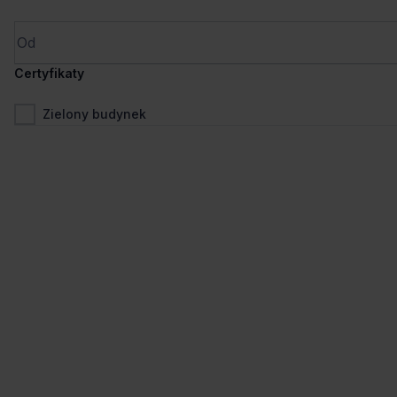
Wynajem tradycyjny
Certyfikaty
Zielony budynek
1
/
9
Liczne udogodnienia
Dogodny dojazd
Green Towers A
Śrubowa 1, 53-611 Wrocław, Szczepin
1 018 - 10 119 m²
Powierzchnia