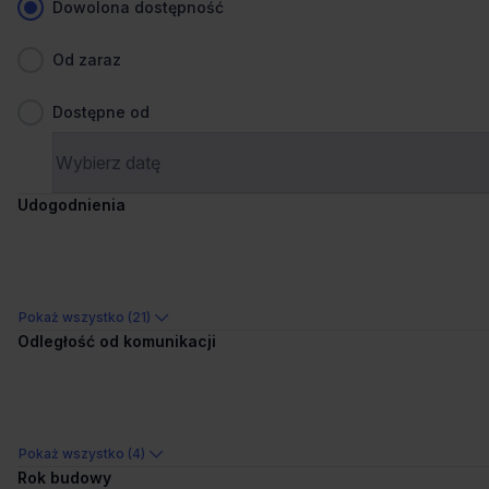
Dowolona dostępność
nie odpowiada za ewentualne błędy lub nieaktualność ogłoszenia.
Ogłoszenia, cenniki i inne informacje zawarte na stronie internetowej
mogą się różnić od danych rzeczywistych. Publikacja ogłoszenia nie
Od zaraz
gwarantuje dostępności prezentowanych nieruchomości. Weryfikacja
dostępności odbywa się po wysłaniu formularza kontaktowego.
Dostępne od
Udogodnienia
Biura do wynajęcia – Wrocław – dzielnice
Biura do wynajęcia Borek
Biura do wynajęcia Karłowice Różanka
Pokaż wszystko (21)
Biura do wynajęcia Krzyki
Odległość od komunikacji
Biura do wynajęcia Legnicka
Biura do wynajęcia Leśnica
Biura do wynajęcia Muchobór Mały
Pokaż wszystko (4)
Biura do wynajęcia Nadodrze
Rok budowy