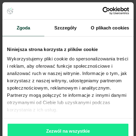
Mniejszy poziom zagęszczenia ruchu niż w samym sercu
miasta.
Duża dostępność miejsc parkingowych w nowszych
Zgoda
Szczegóły
O plikach cookies
inwestycjach.
Standard i udogodnienia
Niniejsza strona korzysta z plików cookie
Wykorzystujemy pliki cookie do spersonalizowania treści
nowoczesnych biur
i reklam, aby oferować funkcje społecznościowe i
analizować ruch w naszej witrynie. Informacje o tym, jak
Nowoczesne
biura na wynajem we Wrocławiu (Grabiszyn)
korzystasz z naszej witryny, udostępniamy partnerom
projektowane są zgodnie z najwyższymi standardami ESG i
dobrostanu pracowników. Firmy mogą liczyć na:
społecznościowym, reklamowym i analitycznym.
Partnerzy mogą połączyć te informacje z innymi danymi
otrzymanymi od Ciebie lub uzyskanymi podczas
Elastyczne układy przestrzeni:
Możliwość aranżacji typu
open space, gabinetowego lub hybrydowego (hot-
korzystania z ich usług.
desking).
Zaawansowane technologie:
Klimatyzacja z systemami
Zezwól na wszystkie
oczyszczania powietrza, podniesione podłogi,