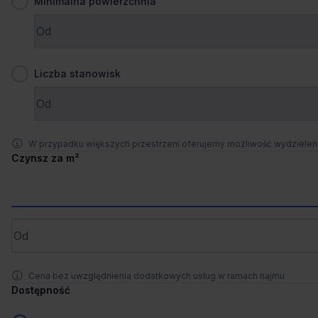
Minimalna powierzchnia
Zaprosimy Cię na spotkanie, omówimy szczegóły i
pokażemy inwestycje.
1
/
18
Zamknij
Liczba stanowisk
Liczne udogodnienia
+2 więcej
Lubicz Park A
Lubicz 23, 31-503 Kraków, Grzegórzki
W przypadku większych przestrzeni oferujemy możliwość wydziele
367 - 3 195 m²
Powierzchnia
Czynsz za m²
od €17.5/m²
Cena
Porównaj
1.0 km od wybranej lokalizacji
Cena bez uwzględnienia dodatkowych usług w ramach najmu
Co-work
Dostępność