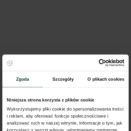
Aleja Pokoju 5
Al Pokoju 5, 31-548 Kraków, Grzegórzki
257 - 1 765 m²
Powierzchnia
na zapytanie
Cena
Porównaj
583 m od wybranej lokalizacji
Wynajem tradycyjny
Zgoda
Szczegóły
O plikach cookies
Niniejsza strona korzysta z plików cookie
Wykorzystujemy pliki cookie do spersonalizowania treści
i reklam, aby oferować funkcje społecznościowe i
analizować ruch w naszej witrynie. Informacje o tym, jak
korzystasz z naszej witryny, udostępniamy partnerom