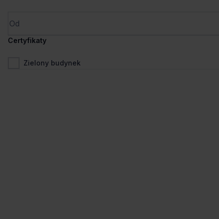
Wynajem tradycyjny
Certyfikaty
Zielony budynek
1
/
12
Liczne udogodnienia
+2 więcej
Browar Lubicz F/G
Lubicz 17, 31-034 Kraków, Grzegórzki
124 - 734 m²
Powierzchnia