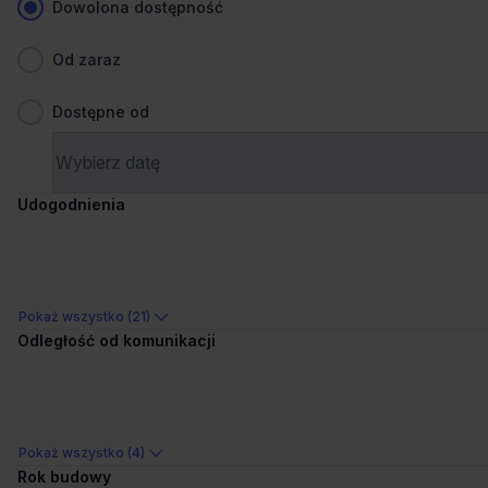
Dowolona dostępność
Od zaraz
Dostępne od
Udogodnienia
Dogodny dojazd
Ostatnie powierzchnie
K1 Office
Pokoju 1, 31-548 Kraków, Grzegórzki
Pokaż wszystko (21)
Odległość od komunikacji
299 stanowisk
Stanowiska
na zapytanie
Cena
Porównaj
747 m od wybranej lokalizacji
Pokaż wszystko (4)
Rok budowy