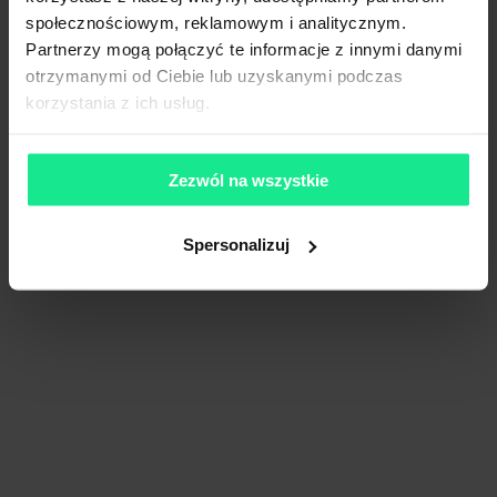
społecznościowym, reklamowym i analitycznym.
1
/
11
Partnerzy mogą połączyć te informacje z innymi danymi
otrzymanymi od Ciebie lub uzyskanymi podczas
korzystania z ich usług.
Dogodny dojazd
M65 Meduza
Mogilska 65, 31-545 Kraków, Grzegórzki
Zezwól na wszystkie
112 - 1 549 m²
Powierzchnia
na zapytanie
Spersonalizuj
Cena
Porównaj
465 m od wybranej lokalizacji
Wynajem tradycyjny