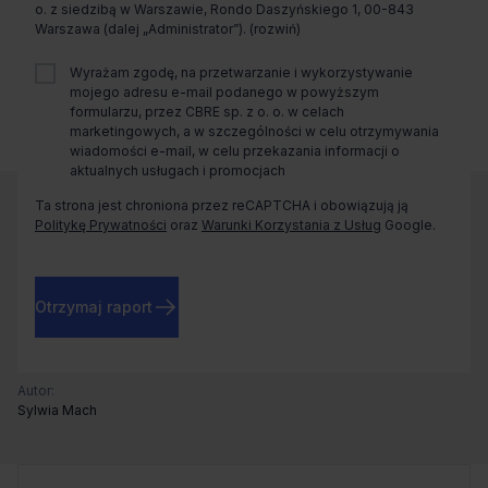
Zaprosimy Cię na spotkanie, omówimy szczegóły i
o. z siedzibą w Warszawie, Rondo Daszyńskiego 1, 00-843
pokażemy inwestycje.
Warszawa (dalej „Administrator”).
Wyrażam zgodę, na przetwarzanie i wykorzystywanie
mojego adresu e-mail podanego w powyższym
Zamknij
formularzu, przez CBRE sp. z o. o. w celach
marketingowych, a w szczególności w celu otrzymywania
wiadomości e-mail, w celu przekazania informacji o
aktualnych usługach i promocjach
Ta strona jest chroniona przez reCAPTCHA i obowiązują ją
Politykę Prywatności
oraz
Warunki Korzystania z Usług
Google.
Otrzymaj raport
Autor:
Sylwia Mach