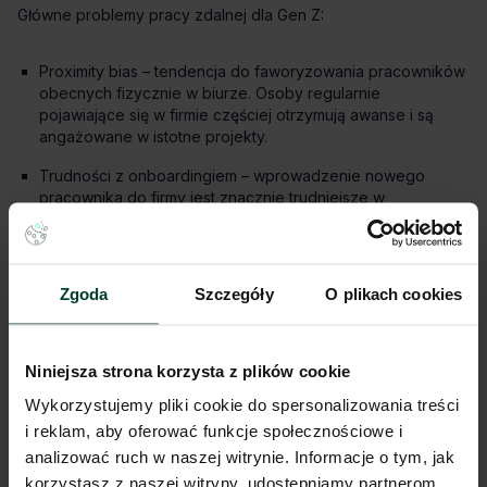
Proximity bias – tendencja do faworyzowania pracowników
obecnych fizycznie w biurze. Osoby regularnie
pojawiające się w firmie częściej otrzymują awanse i są
angażowane w istotne projekty.
Trudności z onboardingiem – wprowadzenie nowego
pracownika do firmy jest znacznie trudniejsze w
środowisku wirtualnym.
Brak struktury dnia – biuro narzuca pewien rytm dnia, który
dla wielu osób okazuje się zbawienny.
Zgoda
Szczegóły
O plikach cookies
Rozmyta granica między życiem zawodowym a prywatnym.
Niniejsza strona korzysta z plików cookie
Wykorzystujemy pliki cookie do spersonalizowania treści
i reklam, aby oferować funkcje społecznościowe i
analizować ruch w naszej witrynie. Informacje o tym, jak
korzystasz z naszej witryny, udostępniamy partnerom