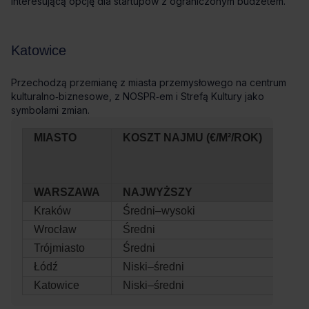
MIASTO
KOSZT NAJMU (€/M²/ROK)
DOS
WARSZAWA
NAJWYŻSZY
BAR
Kraków
Średni–wysoki
Wys
Wrocław
Średni
Wys
Trójmiasto
Średni
Śred
Łódź
Niski–średni
Ros
Katowice
Niski–średni
Ros