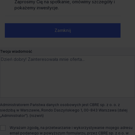
Zaprosimy Cię na spotkanie, omówimy szczegóły i
Zaprosimy Cię na spotkanie, omówimy szczegóły i
pokażemy inwestycje.
pokażemy inwestycje.
Biuro do wynajęcia M65 Meduza
Numer telefonu służbowy
Zamknij
Zamknij
Mogilska 65,
Kraków, Grzegórzki
Dogodny dojazd
Twoja wiadomość
Czynsz bazowy
od €13.9/m²
Dostępna powierzchnia
od 112m² do 1 549m²
Całkowita powierzchnia biurowa
4 628m²
Administratorem Państwa danych osobowych jest CBRE sp. z o. o. z
Dostępny od
Od zaraz
siedzibą w Warszawie, Rondo Daszyńskiego 1, 00-843 Warszawa (dalej
„Administrator”).
Status budynku
Istniejący
Wyrażam zgodę, na przetwarzanie i wykorzystywanie mojego adresu
email podanego w powyższym formularzu, przez CBRE sp. z o.o. w