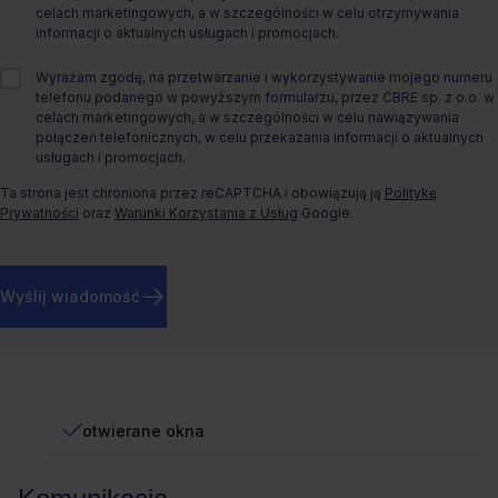
celach marketingowych, a w szczególności w celu otrzymywania
Rodzaj biura
Tradycyjne
informacji o aktualnych usługach i promocjach.
Wyrażam zgodę, na przetwarzanie i wykorzystywanie mojego numeru
Rok budowy
2009
telefonu podanego w powyższym formularzu, przez CBRE sp. z o.o. w
celach marketingowych, a w szczególności w celu nawiązywania
Więcej informacji
połączeń telefonicznych, w celu przekazania informacji o aktualnych
usługach i promocjach.
Ta strona jest chroniona przez reCAPTCHA i obowiązują ją
Politykę
1/90
Wskaźnik miejsc
Prywatności
oraz
Warunki Korzystania z Usług
Google.
parkingowych
Wyślij wiadomość
Standard biura
światłowód
otwierane okna