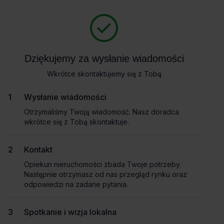
Zapytaj o szczegóły
Masz pytania dotyczące oferty? Opowiedz nam o swoich
potrzebach, a my pomożemy Ci wybrać biuro dopasowane do
Powrót
Twojej firmy. Napisz do nas!
Dziękujemy za wysłanie wiadomości
Dziękujemy za wysłanie wiadomości
Zadzwoń
Wkrótce skontaktujemy się z Tobą
Wkrótce skontaktujemy się z Tobą
Wynajem tradycyjny
Pokaż numer telefonu
Wysłanie wiadomości
Wysłanie wiadomości
Otrzymaliśmy Twoją wiadomość. Nasz doradca
Otrzymaliśmy Twoją wiadomość. Nasz doradca
wkrótce się z Tobą skontaktuje.
wkrótce się z Tobą skontaktuje.
Imię i nazwisko
Kontakt
Kontakt
Opiekun nieruchomości zbada Twoje potrzeby.
Opiekun nieruchomości zbada Twoje potrzeby.
Nazwa firmy
Następnie otrzymasz od nas przegląd rynku oraz
Następnie otrzymasz od nas przegląd rynku oraz
odpowiedzi na zadane pytania.
odpowiedzi na zadane pytania.
Spotkanie i wizja lokalna
Spotkanie i wizja lokalna
Email służbowy