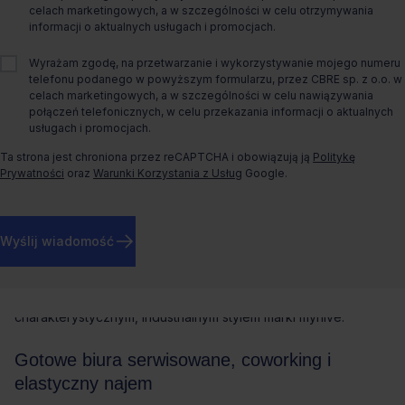
celach marketingowych, a w szczególności w celu otrzymywania
Wynajem tradycyjny
informacji o aktualnych usługach i promocjach.
Wyrażam zgodę, na przetwarzanie i wykorzystywanie mojego numeru
telefonu podanego w powyższym formularzu, przez CBRE sp. z o.o. w
celach marketingowych, a w szczególności w celu nawiązywania
połączeń telefonicznych, w celu przekazania informacji o aktualnych
O biurze
usługach i promocjach.
Biuro serwisowane w myhive Nimbus –
Ta strona jest chroniona przez reCAPTCHA i obowiązują ją
Politykę
Prywatności
oraz
Warunki Korzystania z Usług
Google.
elastyczna przestrzeń pracy na Ochocie
Biuro serwisowane w myhive Nimbus to
nowoczesna, w pełni
wyposażona przestrzeń biurowa dostępna od zaraz
,
Wyślij wiadomość
zlokalizowana przy Alejach Jerozolimskich 98 na
warszawskiej Ochocie. Budynek klasy A oferuje około 19 500
m² powierzchni biurowej rozmieszczonej na 16
kondygnacjach, łącząc nowoczesne standardy z
charakterystycznym, industrialnym stylem marki myhive.
Gotowe biura serwisowane, coworking i
elastyczny najem