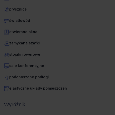
prysznice
światłowód
otwierane okna
zamykane szafki
stojaki rowerowe
sale konferencyjne
podonoszone podłogi
elastyczne układy pomieszczeń
Wyróżnik