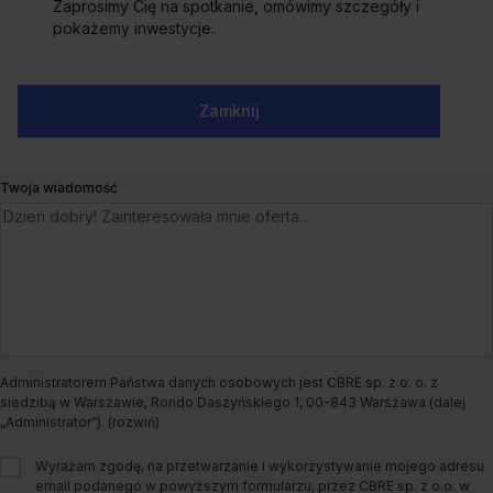
Zaprosimy Cię na spotkanie, omówimy szczegóły i
Zaprosimy Cię na spotkanie, omówimy szczegóły i
Jerozolimskie 98,
Warszawa, Ochota
pokażemy inwestycje.
pokażemy inwestycje.
Biura serwisowane
Liczne udogodnienia
Dogodny dojazd
Ostatnie powierzchnie
Numer telefonu służbowy
Zamknij
Zamknij
Czynsz bazowy
na zapytanie
Twoja wiadomość
Dostępny od
Od zaraz
Rodzaj biura
co-work
Maksymalna liczba stanowisk
100
Administratorem Państwa danych osobowych jest CBRE sp. z o. o. z
siedzibą w Warszawie, Rondo Daszyńskiego 1, 00-843 Warszawa (dalej
„Administrator”).
W tym obiekcie dostępne są także inne formy
Wyrażam zgodę, na przetwarzanie i wykorzystywanie mojego adresu
wynajmu:
email podanego w powyższym formularzu, przez CBRE sp. z o.o. w