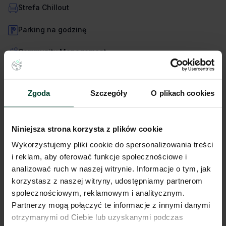
Strefa Chillout
Parking na godzinę
Community Management
Możliwość rejestracji firmy
Zgoda
Szczegóły
O plikach cookies
W cenie
Niniejsza strona korzysta z plików cookie
Napoje
Wykorzystujemy pliki cookie do spersonalizowania treści
Umeblowane
i reklam, aby oferować funkcje społecznościowe i
analizować ruch w naszej witrynie. Informacje o tym, jak
Wyposażona kuchnia
korzystasz z naszej witryny, udostępniamy partnerom
społecznościowym, reklamowym i analitycznym.
Sale konferencyjne
Partnerzy mogą połączyć te informacje z innymi danymi
otrzymanymi od Ciebie lub uzyskanymi podczas
Drukarka