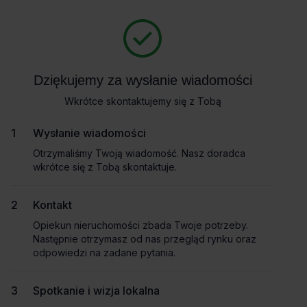
Zapytaj o szczegóły
Masz pytania dotyczące oferty? Opowiedz nam o swoich
potrzebach, a my pomożemy Ci wybrać biuro dopasowane do
Powrót
Twojej firmy. Napisz do nas!
Dziękujemy za wysłanie wiadomości
Dziękujemy za wysłanie wiadomości
Zadzwoń
Wkrótce skontaktujemy się z Tobą
Wkrótce skontaktujemy się z Tobą
Co-work
Pokaż numer telefonu
Wysłanie wiadomości
Wysłanie wiadomości
Otrzymaliśmy Twoją wiadomość. Nasz doradca
Otrzymaliśmy Twoją wiadomość. Nasz doradca
wkrótce się z Tobą skontaktuje.
wkrótce się z Tobą skontaktuje.
Imię i nazwisko
Kontakt
Kontakt
Opiekun nieruchomości zbada Twoje potrzeby.
Opiekun nieruchomości zbada Twoje potrzeby.
Nazwa firmy
Następnie otrzymasz od nas przegląd rynku oraz
Następnie otrzymasz od nas przegląd rynku oraz
odpowiedzi na zadane pytania.
odpowiedzi na zadane pytania.
Biuro do wynajęcia myhive Nimbus
Spotkanie i wizja lokalna
Spotkanie i wizja lokalna
Email służbowy