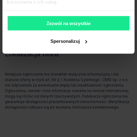
korzystania z ich usług.
Komunikacja
Zezwól na wszystkie
Stacja kolejowa
1 100m (do 30 min)
Przystanek tramwajowy
800m (do 10 min)
Spersonalizuj
Przystanek autobusowy
100m (do 3 min)
Lokalizacja biura
Niniejsze ogłoszenie ma charakter wyłącznie informacyjny i nie
stanowi oferty w myśl art. 66 § 1. Kodeksu Cywilnego. CBRE sp. z o.o.
nie odpowiada za ewentualne błędy lub nieaktualność ogłoszenia.
Ogłoszenia, cenniki i inne informacje zawarte na stronie internetowej
mogą się różnić od danych rzeczywistych. Publikacja ogłoszenia nie
gwarantuje dostępności prezentowanych nieruchomości. Weryfikacja
dostępności odbywa się po wysłaniu formularza kontaktowego.