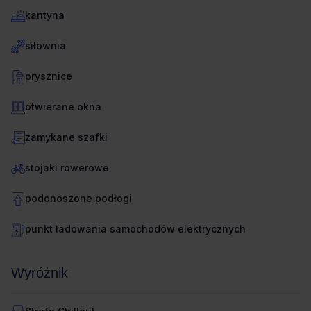
kantyna
siłownia
prysznice
otwierane okna
zamykane szafki
stojaki rowerowe
podonoszone podłogi
punkt ładowania samochodów elektrycznych
Wyróżnik