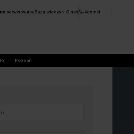
ura serwisowane
Baza wiedzy
O nas
Kontakt
to
Poznań