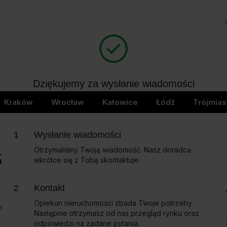
Biura na wynajem
Bi
404
Dziękujemy za wysłanie wiadomości
page not found
Wkrótce skontaktujemy się z Tobą
Kraków
Wrocław
Katowice
Łódź
Trójmias
Wysłanie wiadomości
Otrzymaliśmy Twoją wiadomość. Nasz doradca
czące
wkrótce się z Tobą skontaktuje.
Imię i nazwisko
Kontakt
Opiekun nieruchomości zbada Twoje potrzeby.
omożemy
Następnie otrzymasz od nas przegląd rynku oraz
Nazwa firmy
odpowiedzi na zadane pytania.