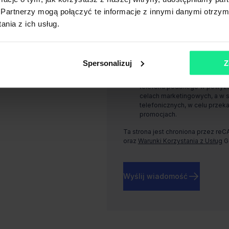
Warszawie, Rondo Daszyńskiego 1, 
Partnerzy mogą połączyć te informacje z innymi danymi otrzym
nia z ich usług.
Wyrażam zgodę, na przetwarz
podanego w powyższym formul
marketingowych, a w szczegól
aktualnych usługach i promoc
Spersonalizuj
Z
Wyrażam zgodę, na przetwar
telefonu podanego w powyższ
celach marketingowych, a w 
telefonicznych, w celu przeka
promocjach.
Ta strona jest chroniona przez re
oraz
Warunki Korzystania z Usług
G
Wyślij wiadomość