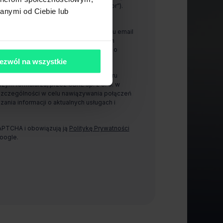
00-843 Warszawa (dalej „Administrator”).
anymi od Ciebie lub
anie i wykorzystywanie mojego adresu email
arzu, przez CBRE sp. z o. o. w celach
ności w celu otrzymywania informacji o
jach.
ezwól na wszystkie
zanie i wykorzystywanie mojego numeru
ym formularzu, przez CBRE sp. z o. o. w
szczególności w celu nawiązywania połączeń
zania informacji o aktualnych usługach i
CAPTCHA i obowiązują ją
Politykę Prywatności
oogle.