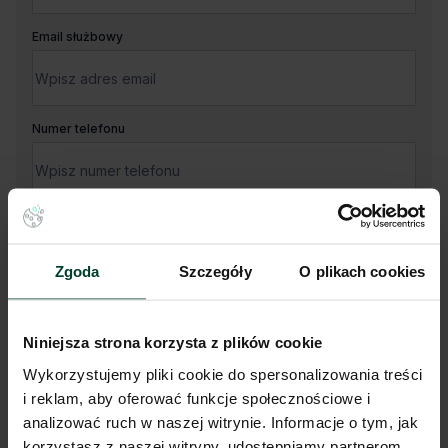
Email służbowy
Numer telefonu
Twoja wiadomość
Zgoda
Szczegóły
O plikach cookies
Niniejsza strona korzysta z plików cookie
Wykorzystujemy pliki cookie do spersonalizowania treści
i reklam, aby oferować funkcje społecznościowe i
Administratorem Państwa danych osobowych jest CBRE sp. z o.
o. z siedzibą w Warszawie, Rondo Daszyńskiego 1, 00-843
analizować ruch w naszej witrynie. Informacje o tym, jak
Warszawa (dalej „Administrator”).
korzystasz z naszej witryny, udostępniamy partnerom