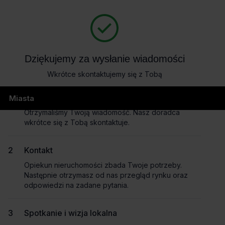
404
Dziękujemy za wysłanie wiadomości
Wkrótce skontaktujemy się z Tobą
page not found
Wysłanie wiadomości
Miasta
Otrzymaliśmy Twoją wiadomość. Nasz doradca
wkrótce się z Tobą skontaktuje.
Masz pytania dotyczące oferty?
Kontakt
Opowiedz nam o swoich potrzebach, a my pomożemy Ci
Opiekun nieruchomości zbada Twoje potrzeby.
wybrać biuro dopasowane do Twojej firmy.
Następnie otrzymasz od nas przegląd rynku oraz
Napisz do nas!
odpowiedzi na zadane pytania.
Dlaczego warto skorzytać z pomocy doradców?
Spotkanie i wizja lokalna
Płynny proces i oszczędność czasu
– dedykowany opiekun