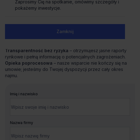
skoordynuje cały proces od analizy potrzeb po
Zaprosimy Cię na spotkanie, omówimy szczegóły i
przeprowadzkę.
pokażemy inwestycje.
Negocjacje z zyskiem
– dzięki znajomości rynku i analizie
ryzyka uzyskujemy dla Ciebie najkorzystniejsze warunki i
bezpieczną umowę.
Zamknij
Wsparcie techniczne i aranżacyjne
– precyzyjnie
definiujemy standard biura i pomagamy w jego
bezproblemowym przejęciu.
Transparentność bez ryzyka
– otrzymujesz jasne raporty
rynkowe i pełną informację o potencjalnych zagrożeniach.
Opieka poprocesowa
– nasze wsparcie nie kończy się na
umowie; jesteśmy do Twojej dyspozycji przez cały okres
najmu.
Imię i nazwisko
Nazwa firmy