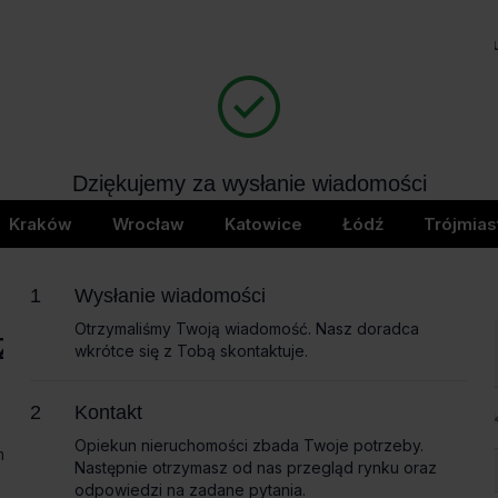
Biura na wynajem
Bi
404
Dziękujemy za wysłanie wiadomości
page not found
Wkrótce skontaktujemy się z Tobą
Kraków
Wrocław
Katowice
Łódź
Trójmias
Wysłanie wiadomości
Otrzymaliśmy Twoją wiadomość. Nasz doradca
czące
wkrótce się z Tobą skontaktuje.
Imię i nazwisko
Kontakt
Opiekun nieruchomości zbada Twoje potrzeby.
omożemy
Następnie otrzymasz od nas przegląd rynku oraz
Nazwa firmy
odpowiedzi na zadane pytania.