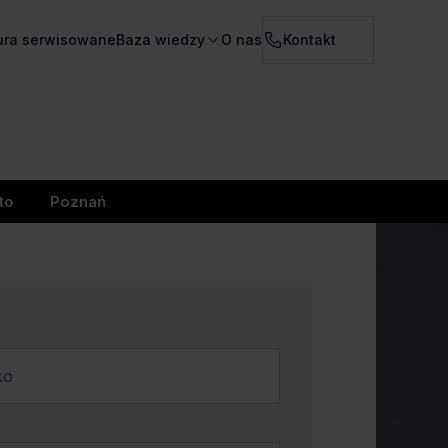
ura serwisowane
Baza wiedzy
O nas
Kontakt
to
Poznań