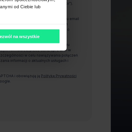
00-843 Warszawa (dalej „Administrator”).
anymi od Ciebie lub
anie i wykorzystywanie mojego adresu email
arzu, przez CBRE sp. z o. o. w celach
ności w celu otrzymywania informacji o
jach.
ezwól na wszystkie
zanie i wykorzystywanie mojego numeru
ym formularzu, przez CBRE sp. z o. o. w
szczególności w celu nawiązywania połączeń
zania informacji o aktualnych usługach i
CAPTCHA i obowiązują ją
Politykę Prywatności
oogle.