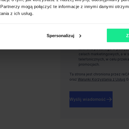
Warszawie, Rondo Daszyńskiego 1, 
Partnerzy mogą połączyć te informacje z innymi danymi otrzym
nia z ich usług.
Wyrażam zgodę, na przetwarz
podanego w powyższym formul
marketingowych, a w szczegól
aktualnych usługach i promoc
Spersonalizuj
Z
Wyrażam zgodę, na przetwar
telefonu podanego w powyższ
celach marketingowych, a w 
telefonicznych, w celu przeka
promocjach.
Ta strona jest chroniona przez re
oraz
Warunki Korzystania z Usług
G
Wyślij wiadomość