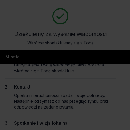
404
Dziękujemy za wysłanie wiadomości
Wkrótce skontaktujemy się z Tobą
page not found
Wysłanie wiadomości
Miasta
Otrzymaliśmy Twoją wiadomość. Nasz doradca
wkrótce się z Tobą skontaktuje.
Masz pytania dotyczące oferty?
Kontakt
Opowiedz nam o swoich potrzebach, a my pomożemy Ci
Opiekun nieruchomości zbada Twoje potrzeby.
wybrać biuro dopasowane do Twojej firmy.
Następnie otrzymasz od nas przegląd rynku oraz
Napisz do nas!
odpowiedzi na zadane pytania.
Dlaczego warto skorzytać z pomocy doradców?
Spotkanie i wizja lokalna
Płynny proces i oszczędność czasu
– dedykowany opiekun