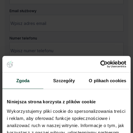
Email służbowy
Numer telefonu
Twoja wiadomość
Zgoda
Szczegóły
O plikach cookies
Niniejsza strona korzysta z plików cookie
Wykorzystujemy pliki cookie do spersonalizowania treści
i reklam, aby oferować funkcje społecznościowe i
Administratorem Państwa danych osobowych jest CBRE sp. z o.
o. z siedzibą w Warszawie, Rondo Daszyńskiego 1, 00-843
analizować ruch w naszej witrynie. Informacje o tym, jak
Warszawa (dalej „Administrator”).
korzystasz z naszej witryny, udostępniamy partnerom