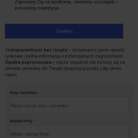
skoordynuje cały proces od analizy potrzeb po
Zaprosimy Cię na spotkanie, omówimy szczegóły i
przeprowadzkę.
pokażemy inwestycje.
Negocjacje z zyskiem
– dzięki znajomości rynku i analizie
ryzyka uzyskujemy dla Ciebie najkorzystniejsze warunki i
bezpieczną umowę.
Zamknij
Wsparcie techniczne i aranżacyjne
– precyzyjnie
definiujemy standard biura i pomagamy w jego
bezproblemowym przejęciu.
Transparentność bez ryzyka
– otrzymujesz jasne raporty
rynkowe i pełną informację o potencjalnych zagrożeniach.
Opieka poprocesowa
– nasze wsparcie nie kończy się na
umowie; jesteśmy do Twojej dyspozycji przez cały okres
najmu.
Imię i nazwisko
Nazwa firmy