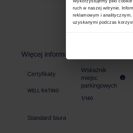
Wykorzystujemy pliki cookie 
ruch w naszej witrynie. Inf
reklamowym i analitycznym. 
uzyskanymi podczas korzysta
Więcej informacji
Wskaźnik
Certyfikaty
miejsc
parkingowych
WELL RATING
1/140
Standard biura