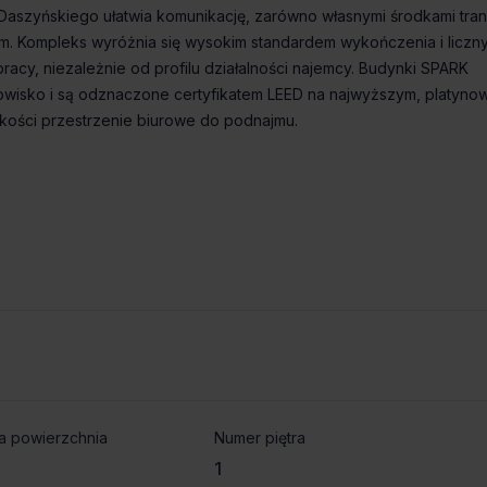
aszyńskiego ułatwia komunikację, zarówno własnymi środkami tran
kim. Kompleks wyróżnia się wysokim standardem wykończenia i liczn
acy, niezależnie od profilu działalności najemcy. Budynki SPARK
wisko i są odznaczone certyfikatem LEED na najwyższym, platyn
akości przestrzenie biurowe do podnajmu.
a powierzchnia
Numer piętra
1