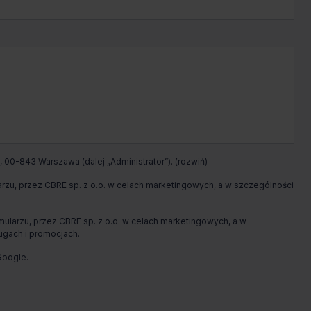
Jakub
Przybyszewski
Zadzwoń
Pokaż numer telefonu
Wypełnij formularz
 00-843 Warszawa (dalej „Administrator”).
Umów spotkanie
u, przez CBRE sp. z o.o. w celach marketingowych, a w szczególności
arzu, przez CBRE sp. z o.o. w celach marketingowych, a w
ugach i promocjach.
oogle.