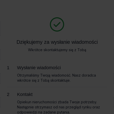
Biura na wynajem
Bi
arszawa
»
Biura ReSource
Dziękujemy za wysłanie wiadomości
Dziękujemy za wysłanie wiadomości
Source
Wkrótce skontaktujemy się z Tobą
Wkrótce skontaktujemy się z Tobą
Wysłanie wiadomości
Wysłanie wiadomości
Otrzymaliśmy Twoją wiadomość. Nasz doradca
Otrzymaliśmy Twoją wiadomość. Nasz doradca
wkrótce się z Tobą skontaktuje.
wkrótce się z Tobą skontaktuje.
Kontakt
Kontakt
Opiekun nieruchomości zbada Twoje potrzeby.
Opiekun nieruchomości zbada Twoje potrzeby.
Następnie otrzymasz od nas przegląd rynku oraz
Następnie otrzymasz od nas przegląd rynku oraz
odpowiedzi na zadane pytania.
odpowiedzi na zadane pytania.