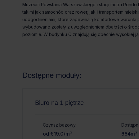
Muzeum Powstania Warszawskiego i stacji metra Rondo D
takimi jak samochód oraz rower, jak i transportem miejs
udogodnieniami, które zapewniają komfortowe warunki pr
wybudowane zostały z uwzględnieniem dbałości o środo
poziomie. W budynku C znajdują się obecnie wysokiej j
Dostępne moduły:
Biuro na 1 piętrze
Czynsz bazowy
Dostępn
od €19.0/m²
664m²