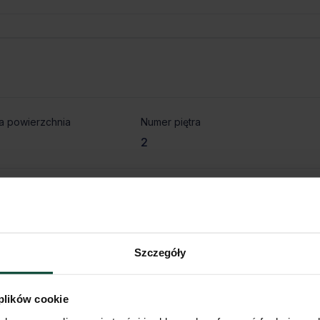
a powierzchnia
Numer piętra
2
Szczegóły
a powierzchnia
Numer piętra
1
 plików cookie