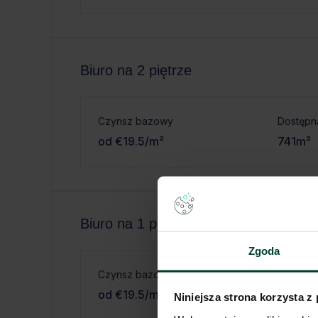
Biuro na 2 piętrze
Czynsz bazowy
Dostępn
od €19.5/m²
741m²
Biuro na 1 piętrze
Zgoda
Czynsz bazowy
Dostępn
od €19.5/m²
654m²
Niniejsza strona korzysta z