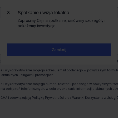
Spotkanie i wizja lokalna
Spotkanie i wizja lokalna
Zaprosimy Cię na spotkanie, omówimy szczegóły i
Zaprosimy Cię na spotkanie, omówimy szczegóły i
pokażemy inwestycje.
pokażemy inwestycje.
Zamknij
Zamknij
wych jest CBRE sp. z o. o. z siedzibą w Warszawie, Rondo Daszyńskiego 1,
e i wykorzystywanie mojego adresu email podanego w powyższym formularz
o aktualnych usługach i promocjach.
e i wykorzystywanie mojego numeru telefonu podanego w powyższym formul
ia połączeń telefonicznych, w celu przekazania informacji o aktualnych usł
TCHA i obowiązują ją
Politykę Prywatności
oraz
Warunki Korzystania z Usług
G