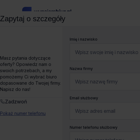
Zapytaj o szczegóły
wynajembiur.pl
»
Biura do wynajęcia
»
Biura do wynajęcia W
Imię i nazwisko
Biuro do wynajęcia Re
Masz pytania dotyczące
oferty? Opowiedz nam o
Nazwa firmy
swoich potrzebach, a my
„Solidarności” 173,
Warszawa, Wola
Pokaż na mapie
pomożemy Ci wybrać biuro
dopasowane do Twojej firmy.
Liczne udogodnienia
Blisko metra
Dogodny dojazd
Napisz do nas!
Email służbowy
Zadzwoń
Podnajem
Pokaż numer telefonu
Numer telefonu służbowy