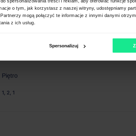
do spersonalizowania treści i reklam, aby oferować funkcje sp
ormacje o tym, jak korzystasz z naszej witryny, udostępniamy p
Partnerzy mogą połączyć te informacje z innymi danymi otrzym
nia z ich usług.
Spersonalizuj
Z
Piętro
1, 2, 1