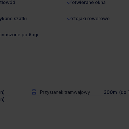
atłowód
otwierane okna
kane szafki
stojaki rowerowe
onoszone podłogi
n)
Przystanek tramwajowy
300m (do 1
n)