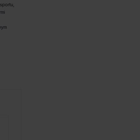
sportu,
ymi
owym