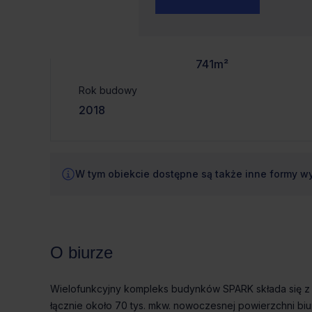
Dostępna
Czynsz bazowy
powierzchnia
od 654m² do
od €19.0/m²
741m²
Rok budowy
2018
W tym obiekcie dostępne są także inne formy w
O biurze
Wielofunkcyjny kompleks budynków SPARK składa się z t
łącznie około 70 tys. mkw. nowoczesnej powierzchni biur