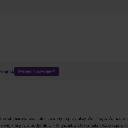
Dostępny od
Status budynku
Rodzaj biura
Od zaraz
Istniejący
Podnajem
ynajmu:
Wynajem tradycyjny
rzech biurowców zlokalizowanych przy ulicy Wolskiej w Warszawie
owej klasy A, a budynek C – 12 tys. mkw. Doskonała lokalizacja w s