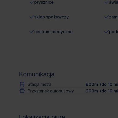
prysznice
świ
sklep spożywczy
zamy
centrum medyczne
pod
Komunikacja
Stacja metra
900m (do 10 mi
Przystanek autobusowy
200m (do 10 mi
Lokalizacja biura