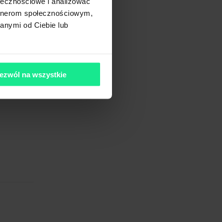
ołecznościowe i analizować
artnerom społecznościowym,
anymi od Ciebie lub
ezwól na wszystkie