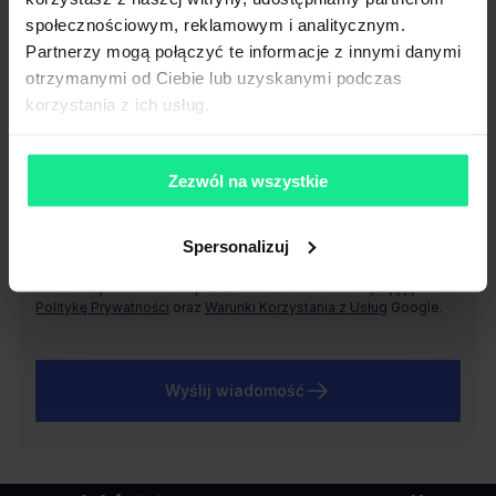
społecznościowym, reklamowym i analitycznym.
Wyrażam zgodę, na przetwarzanie i wykorzystywanie
mojego adresu email podanego w powyższym formularzu,
Partnerzy mogą połączyć te informacje z innymi danymi
przez CBRE sp. z o. o. w celach marketingowych, a w
otrzymanymi od Ciebie lub uzyskanymi podczas
szczególności w celu otrzymywania informacji o aktualnych
korzystania z ich usług.
usługach i promocjach.
Wyrażam zgodę, na przetwarzanie i wykorzystywanie
mojego numeru telefonu podanego w powyższym
Zezwól na wszystkie
formularzu, przez CBRE sp. z o. o. w celach
marketingowych, a w szczególności w celu nawiązywania
połączeń telefonicznych, w celu przekazania informacji o
Spersonalizuj
aktualnych usługach i promocjach.
Ta strona jest chroniona przez reCAPTCHA i obowiązują ją
Politykę Prywatności
oraz
Warunki Korzystania z Usług
Google.
Wyślij wiadomość