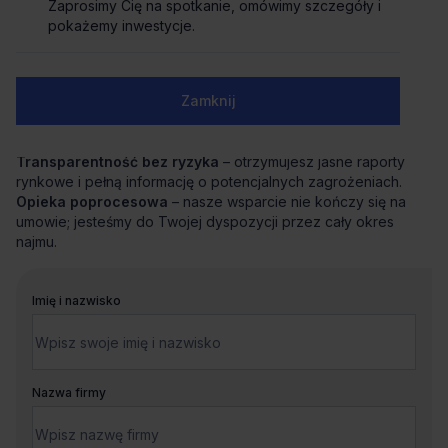
skoordynuje cały proces od analizy potrzeb po
Zaprosimy Cię na spotkanie, omówimy szczegóły i
przeprowadzkę.
pokażemy inwestycje.
Negocjacje z zyskiem
– dzięki znajomości rynku i analizie
ryzyka uzyskujemy dla Ciebie najkorzystniejsze warunki i
bezpieczną umowę.
Zamknij
Wsparcie techniczne i aranżacyjne
– precyzyjnie
definiujemy standard biura i pomagamy w jego
bezproblemowym przejęciu.
Transparentność bez ryzyka
– otrzymujesz jasne raporty
rynkowe i pełną informację o potencjalnych zagrożeniach.
Opieka poprocesowa
– nasze wsparcie nie kończy się na
umowie; jesteśmy do Twojej dyspozycji przez cały okres
najmu.
Imię i nazwisko
Nazwa firmy