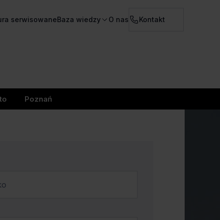
ura serwisowane
Baza wiedzy
O nas
Kontakt
to
Poznań