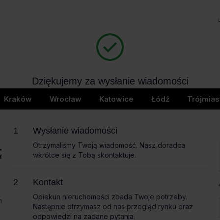
Biura na wynajem
Bi
404
Dziękujemy za wysłanie wiadomości
page not found
Wkrótce skontaktujemy się z Tobą
Kraków
Wrocław
Katowice
Łódź
Trójmias
Wysłanie wiadomości
Otrzymaliśmy Twoją wiadomość. Nasz doradca
czące
wkrótce się z Tobą skontaktuje.
Imię i nazwisko
Kontakt
Opiekun nieruchomości zbada Twoje potrzeby.
omożemy
Następnie otrzymasz od nas przegląd rynku oraz
Nazwa firmy
odpowiedzi na zadane pytania.