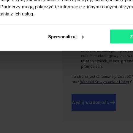
Warszawie, Rondo Daszyńskiego 1, 
Partnerzy mogą połączyć te informacje z innymi danymi otrzym
nia z ich usług.
Wyrażam zgodę, na przetwarz
podanego w powyższym formul
marketingowych, a w szczegól
aktualnych usługach i promoc
Spersonalizuj
Z
Wyrażam zgodę, na przetwar
telefonu podanego w powyższ
celach marketingowych, a w 
telefonicznych, w celu przeka
promocjach.
Ta strona jest chroniona przez re
oraz
Warunki Korzystania z Usług
G
Wyślij wiadomość