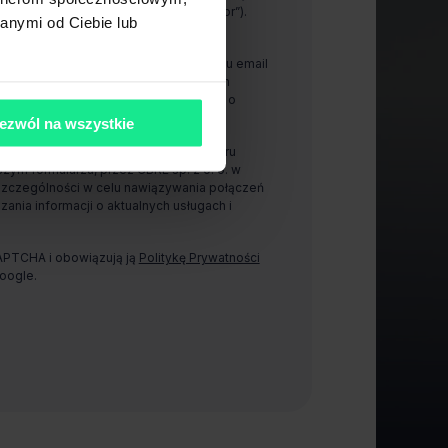
00-843 Warszawa (dalej „Administrator”).
anymi od Ciebie lub
anie i wykorzystywanie mojego adresu email
arzu, przez CBRE sp. z o. o. w celach
ności w celu otrzymywania informacji o
jach.
ezwól na wszystkie
zanie i wykorzystywanie mojego numeru
ym formularzu, przez CBRE sp. z o. o. w
szczególności w celu nawiązywania połączeń
zania informacji o aktualnych usługach i
CAPTCHA i obowiązują ją
Politykę Prywatności
oogle.