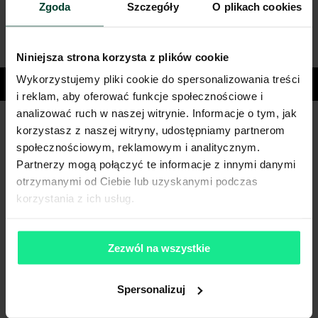
Zgoda
Szczegóły
O plikach cookies
Niniejsza strona korzysta z plików cookie
Wykorzystujemy pliki cookie do spersonalizowania treści
Miasta
i reklam, aby oferować funkcje społecznościowe i
analizować ruch w naszej witrynie. Informacje o tym, jak
korzystasz z naszej witryny, udostępniamy partnerom
Masz pytania dotyczące oferty?
społecznościowym, reklamowym i analitycznym.
Partnerzy mogą połączyć te informacje z innymi danymi
Opowiedz nam o swoich potrzebach, a my pomożemy Ci
otrzymanymi od Ciebie lub uzyskanymi podczas
wybrać biuro dopasowane do Twojej firmy.
Napisz do nas!
korzystania z ich usług.
Dlaczego warto skorzytać z pomocy doradców?
Zezwól na wszystkie
Płynny proces i oszczędność czasu
– dedykowany opiekun
skoordynuje cały proces od analizy potrzeb po
przeprowadzkę.
Spersonalizuj
Negocjacje z zyskiem
– dzięki znajomości rynku i analizie
ryzyka uzyskujemy dla Ciebie najkorzystniejsze warunki i