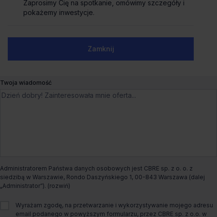
Zaprosimy Cię na spotkanie, omówimy szczegóły i
Zaprosimy Cię na spotkanie, omówimy szczegóły i
Biuro do wynajęcia Arkońska BP A4
pokażemy inwestycje.
pokażemy inwestycje.
Arkońska 6,
Gdańsk, Przymorze Małe
Numer telefonu służbowy
Liczne udogodnienia
Dogodny dojazd
Ostatnie powierzchnie
Zamknij
Zamknij
Czynsz bazowy
od €13.9/m²
Twoja wiadomość
Dostępna powierzchnia
od 256m² do 1 747m²
Całkowita powierzchnia biurowa
6 012m²
Dostępny od
Od zaraz
Administratorem Państwa danych osobowych jest CBRE sp. z o. o. z
siedzibą w Warszawie, Rondo Daszyńskiego 1, 00-843 Warszawa (dalej
Status budynku
Istniejący
„Administrator”).
Rodzaj biura
Tradycyjne
Wyrażam zgodę, na przetwarzanie i wykorzystywanie mojego adresu
email podanego w powyższym formularzu, przez CBRE sp. z o.o. w