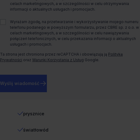
celach marketingowych, a w szczególności w celu otrzymywania
Rok budowy
2009
informacji o aktualnych usługach i promocjach.
Więcej informacji
Wyrażam zgodę, na przetwarzanie i wykorzystywanie mojego numeru
telefonu podanego w powyższym formularzu, przez CBRE sp. z o.o. w
celach marketingowych, a w szczególności w celu nawiązywania
połączeń telefonicznych, w celu przekazania informacji o aktualnych
BREEAM
Certyfikaty
usługach i promocjach.
Ta strona jest chroniona przez reCAPTCHA i obowiązują ją
Politykę
Prywatności
oraz
Warunki Korzystania z Usług
Google.
1/60
Wskaźnik miejsc
parkingowych
Wyślij wiadomość
Standard biura
prysznice
światłowód