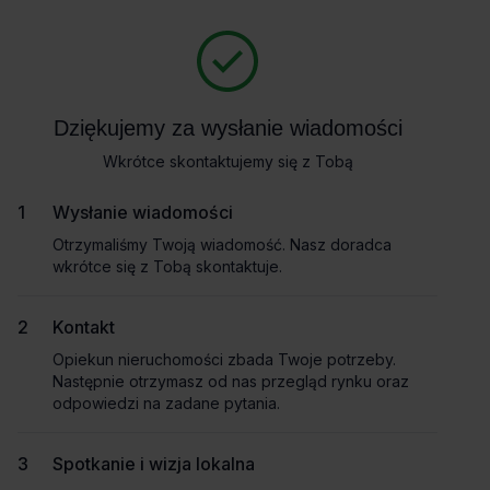
Zapytaj o szczegóły
Masz pytania dotyczące oferty? Opowiedz nam o swoich
potrzebach, a my pomożemy Ci wybrać biuro dopasowane do
Powrót
Twojej firmy. Napisz do nas!
Dziękujemy za wysłanie wiadomości
Dziękujemy za wysłanie wiadomości
Zadzwoń
Wkrótce skontaktujemy się z Tobą
Wkrótce skontaktujemy się z Tobą
Wynajem tradycyjny
Pokaż numer telefonu
Wysłanie wiadomości
Wysłanie wiadomości
Otrzymaliśmy Twoją wiadomość. Nasz doradca
Otrzymaliśmy Twoją wiadomość. Nasz doradca
wkrótce się z Tobą skontaktuje.
wkrótce się z Tobą skontaktuje.
Imię i nazwisko
Kontakt
Kontakt
Opiekun nieruchomości zbada Twoje potrzeby.
Opiekun nieruchomości zbada Twoje potrzeby.
Nazwa firmy
Następnie otrzymasz od nas przegląd rynku oraz
Następnie otrzymasz od nas przegląd rynku oraz
odpowiedzi na zadane pytania.
odpowiedzi na zadane pytania.
Spotkanie i wizja lokalna
Spotkanie i wizja lokalna
Email służbowy