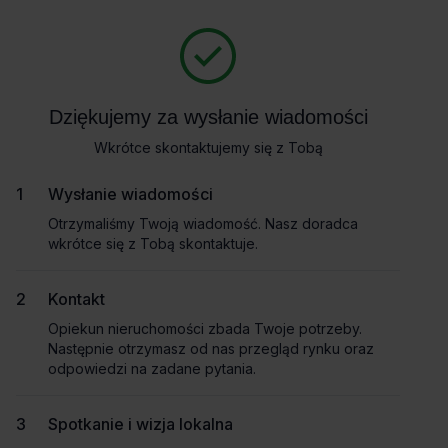
Zapytaj o szczegóły
Masz pytania dotyczące oferty? Opowiedz nam o swoich
potrzebach, a my pomożemy Ci wybrać biuro dopasowane do
Powrót
Twojej firmy. Napisz do nas!
Dziękujemy za wysłanie wiadomości
Dziękujemy za wysłanie wiadomości
Zadzwoń
Wkrótce skontaktujemy się z Tobą
Wkrótce skontaktujemy się z Tobą
Wynajem tradycyjny
Pokaż numer telefonu
Wysłanie wiadomości
Wysłanie wiadomości
Otrzymaliśmy Twoją wiadomość. Nasz doradca
Otrzymaliśmy Twoją wiadomość. Nasz doradca
wkrótce się z Tobą skontaktuje.
wkrótce się z Tobą skontaktuje.
Imię i nazwisko
Kontakt
Kontakt
Opiekun nieruchomości zbada Twoje potrzeby.
Opiekun nieruchomości zbada Twoje potrzeby.
Nazwa firmy
Następnie otrzymasz od nas przegląd rynku oraz
Następnie otrzymasz od nas przegląd rynku oraz
odpowiedzi na zadane pytania.
odpowiedzi na zadane pytania.
Biuro do wynajęcia Centrum
Spotkanie i wizja lokalna
Spotkanie i wizja lokalna
Email służbowy