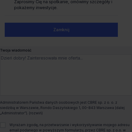
Zaprosimy Cię na spotkanie, omówimy szczegóły i
Zaprosimy Cię na spotkanie, omówimy szczegóły i
Biznesowe Faktoria
pokażemy inwestycje.
pokażemy inwestycje.
Dowborczyków 25,
Łódź, Śródmieście
Numer telefonu służbowy
Dogodny dojazd
Ostatnie powierzchnie
Zamknij
Zamknij
Czynsz bazowy
od €9.3/m²
Twoja wiadomość
Dostępna powierzchnia
od 24m² do 134m²
Całkowita powierzchnia biurowa
5 000m²
Dostępny od
Od zaraz
Administratorem Państwa danych osobowych jest CBRE sp. z o. o. z
Status budynku
Istniejący
siedzibą w Warszawie, Rondo Daszyńskiego 1, 00-843 Warszawa (dalej
„Administrator”).
Rodzaj biura
Tradycyjne
Wyrażam zgodę, na przetwarzanie i wykorzystywanie mojego adresu
email podanego w powyższym formularzu, przez CBRE sp. z o.o. w