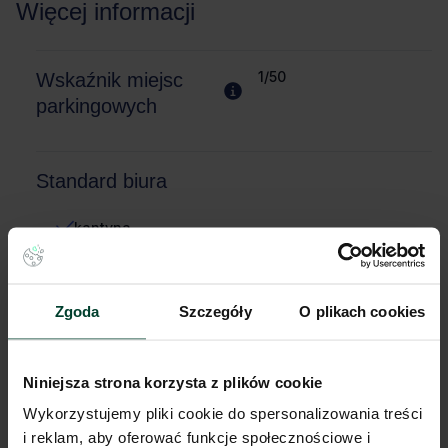
Więcej informacji
1/50
Wskaźnik miejsc
parkingowych
Standard biura
kantyna
otwierane okna
Zgoda
Szczegóły
O plikach cookies
Komunikacja
Przystanek tramwajowy
400m (do 10 min)
Niniejsza strona korzysta z plików cookie
Przystanek autobusowy
400m (do 10 min)
Wykorzystujemy pliki cookie do spersonalizowania treści
Lokalizacja biura
i reklam, aby oferować funkcje społecznościowe i