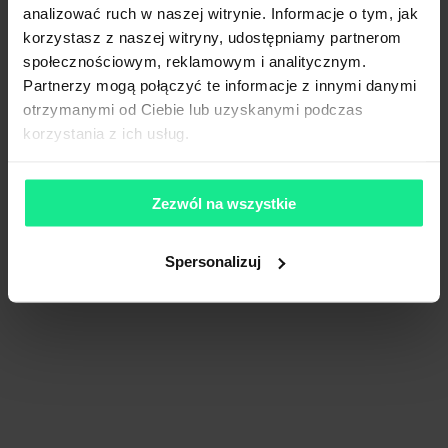
analizować ruch w naszej witrynie. Informacje o tym, jak
korzystasz z naszej witryny, udostępniamy partnerom
Niniejsze ogłoszenie ma charakter wyłącznie informacyjny i nie
społecznościowym, reklamowym i analitycznym.
stanowi oferty w myśl art. 66 § 1. Kodeksu Cywilnego. CBRE sp. z o.o.
Partnerzy mogą połączyć te informacje z innymi danymi
nie odpowiada za ewentualne błędy lub nieaktualność ogłoszenia.
Ogłoszenia, cenniki i inne informacje zawarte na stronie internetowej
otrzymanymi od Ciebie lub uzyskanymi podczas
mogą się różnić od danych rzeczywistych. Publikacja ogłoszenia nie
korzystania z ich usług.
gwarantuje dostępności prezentowanych nieruchomości. Weryfikacja
dostępności odbywa się po wysłaniu formularza kontaktowego.
Zezwól na wszystkie
Spersonalizuj