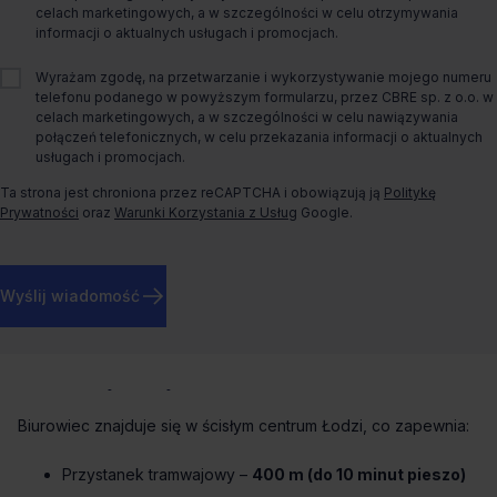
celach marketingowych, a w szczególności w celu otrzymywania
Rok budowy
2006
informacji o aktualnych usługach i promocjach.
O biurze
Wyrażam zgodę, na przetwarzanie i wykorzystywanie mojego numeru
telefonu podanego w powyższym formularzu, przez CBRE sp. z o.o. w
celach marketingowych, a w szczególności w celu nawiązywania
Biura do wynajęcia w Łodzi – Centrum Biznesowe Faktoria
połączeń telefonicznych, w celu przekazania informacji o aktualnych
usługach i promocjach.
Centrum Biznesowe Faktoria to
nowoczesny budynek
Ta strona jest chroniona przez reCAPTCHA i obowiązują ją
Politykę
biurowy klasy B, zlokalizowany przy ul. Dowborczyków 25
Prywatności
oraz
Warunki Korzystania z Usług
Google.
w dzielnicy Śródmieście w Łodzi
. To idealne miejsce dla firm
poszukujących komfortowej i elastycznej przestrzeni biurowej
w centrum miasta, z dogodnym dostępem do komunikacji
miejskiej.
Wyślij wiadomość
Lokalizacja i dojazd
Biurowiec znajduje się w ścisłym centrum Łodzi, co zapewnia:
Przystanek tramwajowy –
400 m (do 10 minut pieszo)