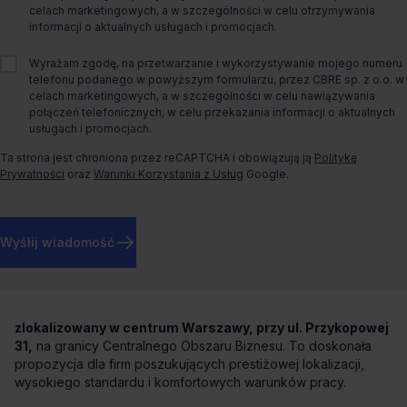
celach marketingowych, a w szczególności w celu otrzymywania
Rok budowy
2010
informacji o aktualnych usługach i promocjach.
Wyrażam zgodę, na przetwarzanie i wykorzystywanie mojego numeru
telefonu podanego w powyższym formularzu, przez CBRE sp. z o.o. w
celach marketingowych, a w szczególności w celu nawiązywania
połączeń telefonicznych, w celu przekazania informacji o aktualnych
W tym obiekcie dostępne są także inne formy
usługach i promocjach.
wynajmu:
Ta strona jest chroniona przez reCAPTCHA i obowiązują ją
Politykę
Podnajem
Prywatności
oraz
Warunki Korzystania z Usług
Google.
O biurze
Wyślij wiadomość
Biura do wynajęcia w Warszawie – Crown Square
Crown Square to
nowoczesny biurowiec klasy „A”
zlokalizowany w centrum Warszawy, przy ul. Przykopowej
31,
na granicy Centralnego Obszaru Biznesu. To doskonała
propozycja dla firm poszukujących prestiżowej lokalizacji,
wysokiego standardu i komfortowych warunków pracy.