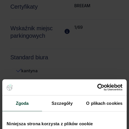
BREEAM
Certyfikaty
1/69
Wskaźnik miejsc
parkingowych
Standard biura
kantyna
otwierane okna
podonoszone podłogi
Zgoda
Szczegóły
O plikach cookies
Komunikacja
Niniejsza strona korzysta z plików cookie
Stacja metra
400m (do 10 min)