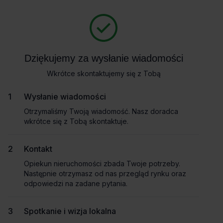
Zapytaj o szczegóły
Masz pytania dotyczące oferty? Opowiedz nam o swoich
potrzebach, a my pomożemy Ci wybrać biuro dopasowane do
Powrót
Twojej firmy. Napisz do nas!
Dziękujemy za wysłanie wiadomości
Dziękujemy za wysłanie wiadomości
Zadzwoń
Wkrótce skontaktujemy się z Tobą
Wkrótce skontaktujemy się z Tobą
Wynajem tradycyjny
Pokaż numer telefonu
Wysłanie wiadomości
Wysłanie wiadomości
Otrzymaliśmy Twoją wiadomość. Nasz doradca
Otrzymaliśmy Twoją wiadomość. Nasz doradca
wkrótce się z Tobą skontaktuje.
wkrótce się z Tobą skontaktuje.
Imię i nazwisko
Kontakt
Kontakt
Opiekun nieruchomości zbada Twoje potrzeby.
Opiekun nieruchomości zbada Twoje potrzeby.
Nazwa firmy
Następnie otrzymasz od nas przegląd rynku oraz
Następnie otrzymasz od nas przegląd rynku oraz
odpowiedzi na zadane pytania.
odpowiedzi na zadane pytania.
Spotkanie i wizja lokalna
Spotkanie i wizja lokalna
Email służbowy