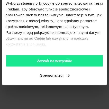
Wykorzystujemy pliki cookie do spersonalizowania treści
Przystanek tramwajowy
400m (do 10 min)
i reklam, aby oferować funkcje społecznościowe i
Przystanek autobusowy
400m (do 10 min)
analizować ruch w naszej witrynie. Informacje o tym, jak
Lokalizacja biura
korzystasz z naszej witryny, udostępniamy partnerom
społecznościowym, reklamowym i analitycznym.
Partnerzy mogą połączyć te informacje z innymi danymi
Niniejsze ogłoszenie ma charakter wyłącznie informacyjny i nie
otrzymanymi od Ciebie lub uzyskanymi podczas
stanowi oferty w myśl art. 66 § 1. Kodeksu Cywilnego. CBRE sp. z o.o.
nie odpowiada za ewentualne błędy lub nieaktualność ogłoszenia.
korzystania z ich usług.
Ogłoszenia, cenniki i inne informacje zawarte na stronie internetowej
mogą się różnić od danych rzeczywistych. Publikacja ogłoszenia nie
gwarantuje dostępności prezentowanych nieruchomości. Weryfikacja
Zezwól na wszystkie
dostępności odbywa się po wysłaniu formularza kontaktowego.
Spersonalizuj