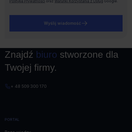
Politykę Prywatności
oraz
Warunki Korzystania z Usług
Google.
Wyślij wiadomość
Znajdź
biuro
stworzone dla
Twojej firmy.
+ 48 509 300 170
PORTAL