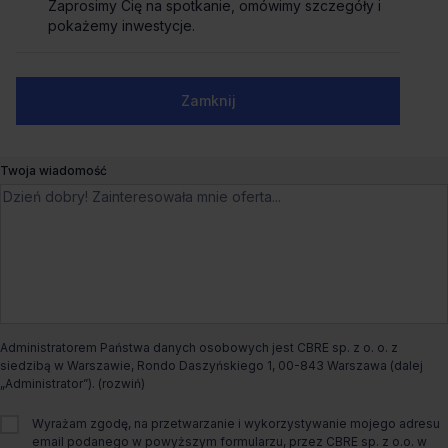
Biuro do wynajęcia Crown Square
Zaprosimy Cię na spotkanie, omówimy szczegóły i
Zaprosimy Cię na spotkanie, omówimy szczegóły i
pokażemy inwestycje.
pokażemy inwestycje.
Przyokopowa 31,
Warszawa, Wola
Numer telefonu służbowy
Blisko metra
Dogodny dojazd
Zamknij
Zamknij
Czynsz bazowy
od €21.5/m²
Twoja wiadomość
Dostępna powierzchnia
od 236m² do 5 602m²
Całkowita powierzchnia biurowa
16 100m²
Dostępny od
Od zaraz
Administratorem Państwa danych osobowych jest CBRE sp. z o. o. z
Status budynku
Istniejący
siedzibą w Warszawie, Rondo Daszyńskiego 1, 00-843 Warszawa (dalej
„Administrator”).
Rodzaj biura
Tradycyjne
Wyrażam zgodę, na przetwarzanie i wykorzystywanie mojego adresu
email podanego w powyższym formularzu, przez CBRE sp. z o.o. w