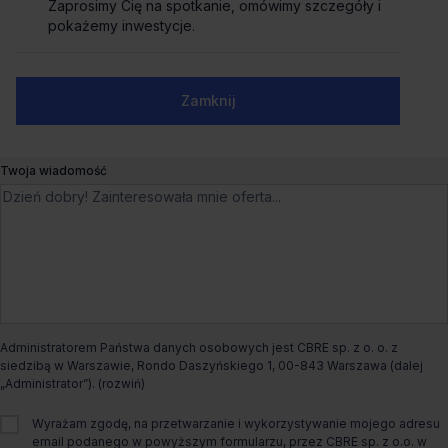
Zaprosimy Cię na spotkanie, omówimy szczegóły i
Zaprosimy Cię na spotkanie, omówimy szczegóły i
Biuro do wynajęcia Forest Kampus
pokażemy inwestycje.
pokażemy inwestycje.
(Forest phase I)
Numer telefonu służbowy
Zamknij
Zamknij
Burakowska 14,
Warszawa, Wola
Liczne udogodnienia
Dogodny dojazd
Ostatnie powierzchnie
Twoja wiadomość
Czynsz bazowy
na zapytanie
Dostępna powierzchnia
1 936m²
Całkowita powierzchnia biurowa
76 400m²
Administratorem Państwa danych osobowych jest CBRE sp. z o. o. z
Dostępny od
Od zaraz
siedzibą w Warszawie, Rondo Daszyńskiego 1, 00-843 Warszawa (dalej
„Administrator”).
Status budynku
Istniejący
Wyrażam zgodę, na przetwarzanie i wykorzystywanie mojego adresu
email podanego w powyższym formularzu, przez CBRE sp. z o.o. w