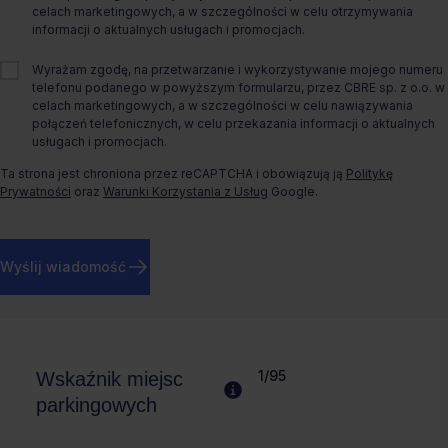
celach marketingowych, a w szczególności w celu otrzymywania
Rodzaj biura
Tradycyjne
informacji o aktualnych usługach i promocjach.
Wyrażam zgodę, na przetwarzanie i wykorzystywanie mojego numeru
Rok budowy
2021
telefonu podanego w powyższym formularzu, przez CBRE sp. z o.o. w
celach marketingowych, a w szczególności w celu nawiązywania
połączeń telefonicznych, w celu przekazania informacji o aktualnych
usługach i promocjach.
Ta strona jest chroniona przez reCAPTCHA i obowiązują ją
Politykę
W tym obiekcie dostępne są także inne formy
Prywatności
oraz
Warunki Korzystania z Usług
Google.
wynajmu:
Podnajem
Wyślij wiadomość
Więcej informacji
1/95
Wskaźnik miejsc
parkingowych