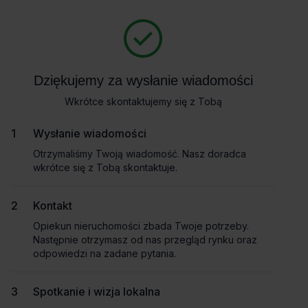
Zapytaj o szczegóły
Masz pytania dotyczące oferty? Opowiedz nam o swoich
potrzebach, a my pomożemy Ci wybrać biuro dopasowane do
Powrót
Twojej firmy. Napisz do nas!
Dziękujemy za wysłanie wiadomości
Dziękujemy za wysłanie wiadomości
Zadzwoń
Wkrótce skontaktujemy się z Tobą
Wkrótce skontaktujemy się z Tobą
Wynajem tradycyjny
Pokaż numer telefonu
Wysłanie wiadomości
Wysłanie wiadomości
Otrzymaliśmy Twoją wiadomość. Nasz doradca
Otrzymaliśmy Twoją wiadomość. Nasz doradca
wkrótce się z Tobą skontaktuje.
wkrótce się z Tobą skontaktuje.
Imię i nazwisko
Kontakt
Kontakt
Opiekun nieruchomości zbada Twoje potrzeby.
Opiekun nieruchomości zbada Twoje potrzeby.
Nazwa firmy
Następnie otrzymasz od nas przegląd rynku oraz
Następnie otrzymasz od nas przegląd rynku oraz
odpowiedzi na zadane pytania.
odpowiedzi na zadane pytania.
Spotkanie i wizja lokalna
Spotkanie i wizja lokalna
Email służbowy