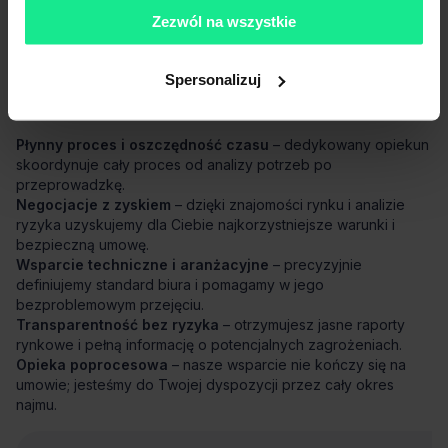
Zezwól na wszystkie
Opowiedz nam o swoich potrzebach, a my pomożemy Ci
wybrać biuro dopasowane do Twojej firmy.
Napisz do nas!
Spersonalizuj
Dlaczego warto skorzytać z pomocy doradców?
Płynny proces i oszczędność czasu
– dedykowany opiekun
skoordynuje cały proces od analizy potrzeb po
przeprowadzkę.
Negocjacje z zyskiem
– dzięki znajomości rynku i analizie
ryzyka uzyskujemy dla Ciebie najkorzystniejsze warunki i
bezpieczną umowę.
Wsparcie techniczne i aranżacyjne
– precyzyjnie
definiujemy standard biura i pomagamy w jego
bezproblemowym przejęciu.
Transparentność bez ryzyka
– otrzymujesz jasne raporty
rynkowe i pełną informację o potencjalnych zagrożeniach.
Opieka poprocesowa
– nasze wsparcie nie kończy się na
umowie; jesteśmy do Twojej dyspozycji przez cały okres
najmu.