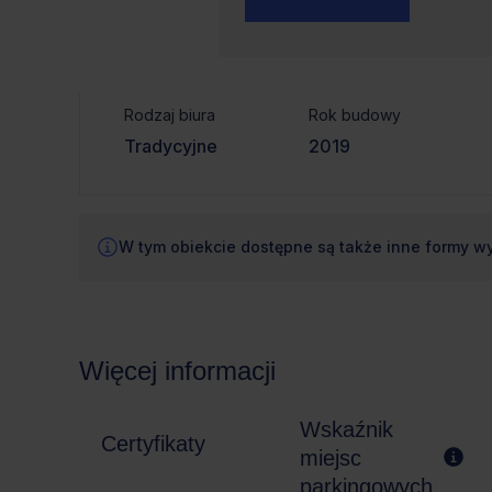
Czynsz bazowy
powierzchnia
od 301m² do
od €14.0/m²
671m²
Rodzaj biura
Rok budowy
Tradycyjne
2019
W tym obiekcie dostępne są także inne formy w
Więcej informacji
Wskaźnik
Certyfikaty
miejsc
parkingowych