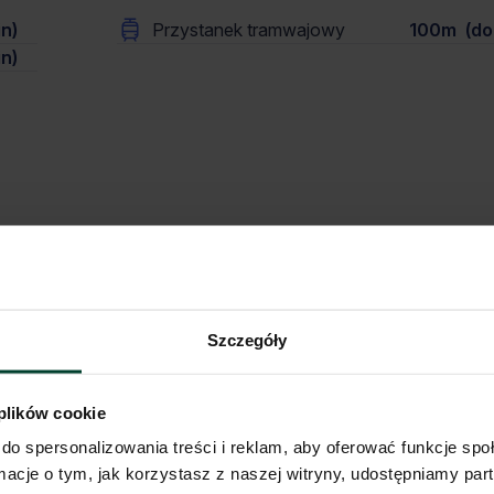
n)
Przystanek tramwajowy
100m (do 
n)
 stanowi oferty w myśl art. 66 § 1. Kodeksu Cywilnego. CBRE sp. z o.o. nie 
rnetowej mogą się różnić od danych rzeczywistych. Publikacja ogłoszenia ni
ontaktowego.
Szczegóły
 plików cookie
do spersonalizowania treści i reklam, aby oferować funkcje sp
ormacje o tym, jak korzystasz z naszej witryny, udostępniamy p