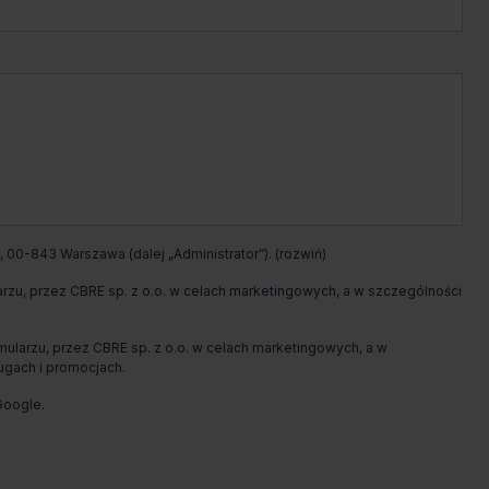
Jakub
Przybyszewski
Zadzwoń
Pokaż numer telefonu
Wypełnij formularz
 00-843 Warszawa (dalej „Administrator”).
Umów spotkanie
u, przez CBRE sp. z o.o. w celach marketingowych, a w szczególności
arzu, przez CBRE sp. z o.o. w celach marketingowych, a w
ugach i promocjach.
oogle.