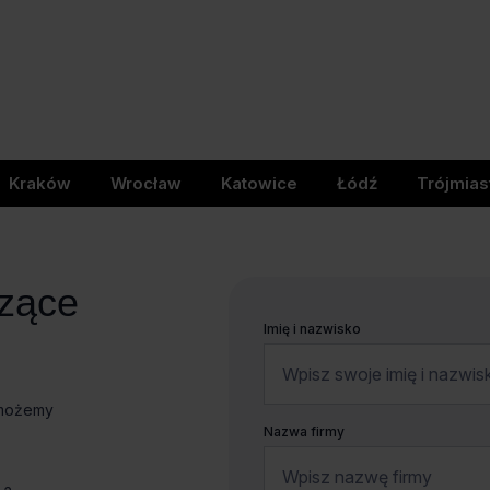
Kraków
Wrocław
Katowice
Łódź
Trójmias
czące
Imię i nazwisko
omożemy
Nazwa firmy