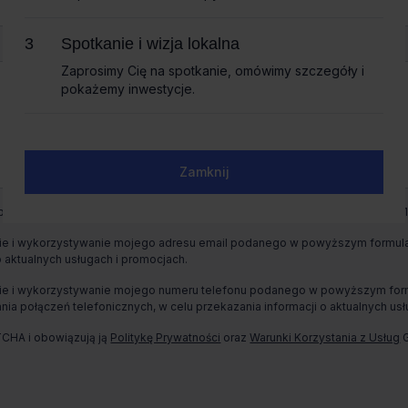
Spotkanie i wizja lokalna
Spotkanie i wizja lokalna
Zaprosimy Cię na spotkanie, omówimy szczegóły i
Zaprosimy Cię na spotkanie, omówimy szczegóły i
pokażemy inwestycje.
pokażemy inwestycje.
Zamknij
Zamknij
wych jest CBRE sp. z o. o. z siedzibą w Warszawie, Rondo Daszyńskiego 1,
e i wykorzystywanie mojego adresu email podanego w powyższym formularz
o aktualnych usługach i promocjach.
e i wykorzystywanie mojego numeru telefonu podanego w powyższym formul
ia połączeń telefonicznych, w celu przekazania informacji o aktualnych usł
TCHA i obowiązują ją
Politykę Prywatności
oraz
Warunki Korzystania z Usług
G
Całkowita