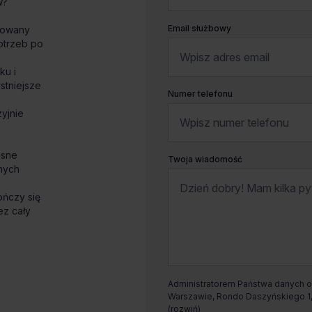
w?
Email służbowy
kowany
otrzeb po
ku i
stniejsze
Numer telefonu
yjnie
asne
Twoja wiadomość
lnych
ończy się
ez cały
Administratorem Państwa danych os
Warszawie, Rondo Daszyńskiego 1, 