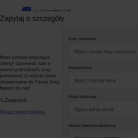
Zapytaj o szczegóły
wynajembiur.pl
»
Biura do wynajęcia
»
Gdańsk
»
Biura Offic
Imię i nazwisko
Biuro do wynajęcia Offi
Masz pytania dotyczące
oferty? Opowiedz nam o
Nazwa firmy
swoich potrzebach, a my
Al Grunwaldzka 50,
Gdańsk, Wrzeszcz Górny
Pokaż 
pomożemy Ci wybrać biuro
dopasowane do Twojej firmy.
Liczne udogodnienia
Dogodny dojazd
Ostatnie powierzchn
Napisz do nas!
Email służbowy
Zadzwoń
Wynajem tradycyjny
Pokaż numer telefonu
Numer telefonu służbowy