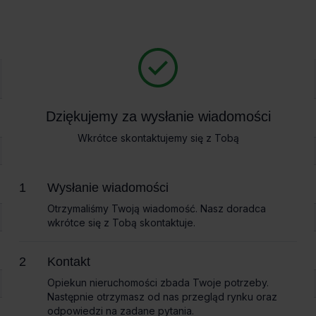
Biura na wynajem
Bi
yna I
Dziękujemy za wysłanie wiadomości
Dziękujemy za wysłanie wiadomości
cyna I
Wkrótce skontaktujemy się z Tobą
Wkrótce skontaktujemy się z Tobą
na mapie
Wysłanie wiadomości
Wysłanie wiadomości
ie
Otrzymaliśmy Twoją wiadomość. Nasz doradca
Otrzymaliśmy Twoją wiadomość. Nasz doradca
wkrótce się z Tobą skontaktuje.
wkrótce się z Tobą skontaktuje.
Kontakt
Kontakt
Opiekun nieruchomości zbada Twoje potrzeby.
Opiekun nieruchomości zbada Twoje potrzeby.
Następnie otrzymasz od nas przegląd rynku oraz
Następnie otrzymasz od nas przegląd rynku oraz
odpowiedzi na zadane pytania.
odpowiedzi na zadane pytania.