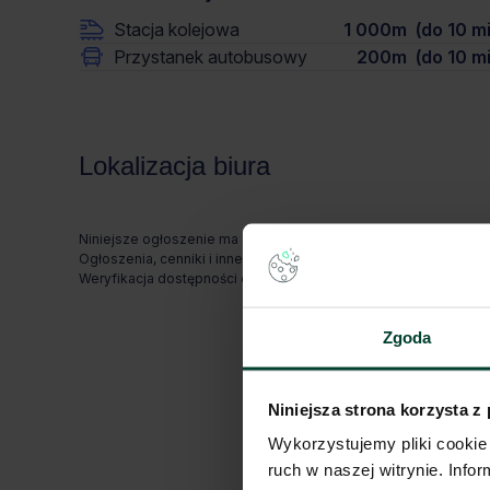
Stacja kolejowa
1 000m (do 10 mi
Przystanek autobusowy
200m (do 10 mi
Lokalizacja biura
Niniejsze ogłoszenie ma charakter wyłącznie informacyjny i nie
Ogłoszenia, cenniki i inne informacje zawarte na stronie inte
Weryfikacja dostępności odbywa się po wysłaniu formularza k
Zgoda
Niniejsza strona korzysta z
Wykorzystujemy pliki cookie 
ruch w naszej witrynie. Inf