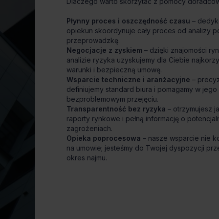
Dlaczego warto skorzytać z pomocy doradcó
Płynny proces i oszczędność czasu
– dedy
opiekun skoordynuje cały proces od analizy p
przeprowadzkę.
Negocjacje z zyskiem
– dzięki znajomości ryn
analizie ryzyka uzyskujemy dla Ciebie najkorzy
warunki i bezpieczną umowę.
Wsparcie techniczne i aranżacyjne
– precyz
definiujemy standard biura i pomagamy w jego
bezproblemowym przejęciu.
Transparentność bez ryzyka
– otrzymujesz j
raporty rynkowe i pełną informację o potencja
zagrożeniach.
Opieka poprocesowa
– nasze wsparcie nie k
na umowie; jesteśmy do Twojej dyspozycji prz
okres najmu.