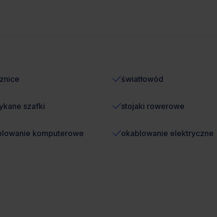
znice
światłowód
kane szafki
stojaki rowerowe
blowanie komputerowe
okablowanie elektryczne