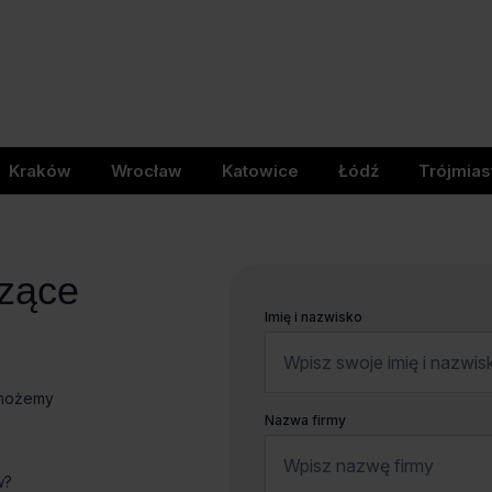
Kraków
Wrocław
Katowice
Łódź
Trójmias
czące
Imię i nazwisko
omożemy
Nazwa firmy
w?