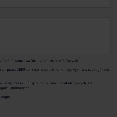
Jakub
Przybyszewski
Zadzwoń
Pokaż numer telefonu
Wypełnij formularz
 00-843 Warszawa (dalej „Administrator”).
Umów spotkanie
u, przez CBRE sp. z o.o. w celach marketingowych, a w szczególności
arzu, przez CBRE sp. z o.o. w celach marketingowych, a w
ugach i promocjach.
oogle.