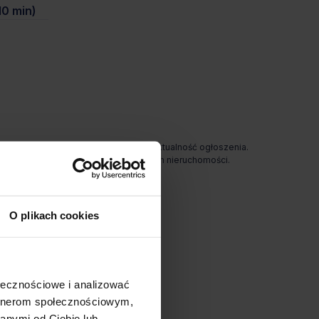
0 min)
odpowiada za ewentualne błędy lub nieaktualność ogłoszenia.
e gwarantuje dostępności prezentowanych nieruchomości.
O plikach cookies
ołecznościowe i analizować
artnerom społecznościowym,
anymi od Ciebie lub