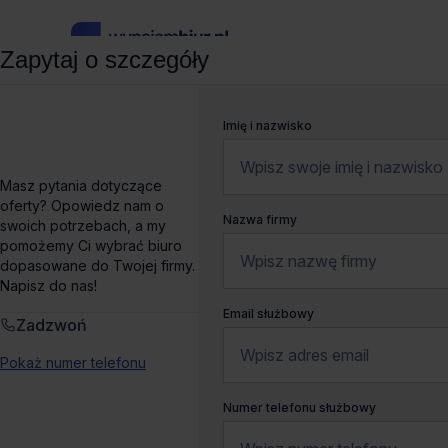
Zapytaj o szczegóły
wynajembiur.pl
»
Biura do wynajęcia
»
Gdańsk
»
Biura Palio
Imię i nazwisko
Biuro do wynajęcia Pali
Masz pytania dotyczące
oferty? Opowiedz nam o
Nazwa firmy
swoich potrzebach, a my
Marynarki Polskiej 197,
Gdańsk, Młyniska
Pokaż na ma
pomożemy Ci wybrać biuro
dopasowane do Twojej firmy.
Liczne udogodnienia
Dogodny dojazd
Ostatnie powierzchn
Napisz do nas!
Email służbowy
Zadzwoń
Wynajem tradycyjny
Pokaż numer telefonu
Numer telefonu służbowy