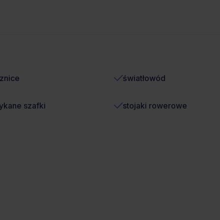
znice
światłowód
kane szafki
stojaki rowerowe