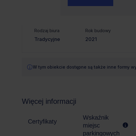
Czynsz bazowy
powierzchnia
od €14.5/m²
314m²
Rodzaj biura
Rok budowy
Tradycyjne
2021
W tym obiekcie dostępne są także inne formy w
Więcej informacji
Wskaźnik
Certyfikaty
miejsc
parkingowych