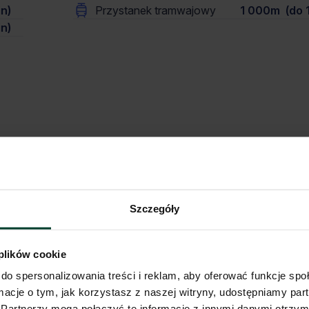
n)
Przystanek tramwajowy
1 000m (do 1
n)
 stanowi oferty w myśl art. 66 § 1. Kodeksu Cywilnego. CBRE sp. z o.o. nie 
rnetowej mogą się różnić od danych rzeczywistych. Publikacja ogłoszenia ni
ontaktowego.
Szczegóły
 plików cookie
do spersonalizowania treści i reklam, aby oferować funkcje sp
ormacje o tym, jak korzystasz z naszej witryny, udostępniamy p
Partnerzy mogą połączyć te informacje z innymi danymi otrzym