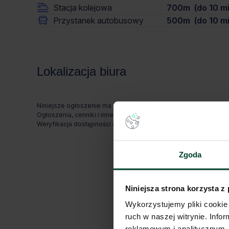
Stacja kolejowa
700m (do 10 mi
Przystanek autobusowy
500m (do 10 mi
Lokalizacja biura
Niniejsze ogłoszenie ma charakter wyłącznie informacyjny i nie
Ogłoszenia, cenniki i inne informacje zawarte na stronie inte
Weryfikacja dostępności odbywa się po wysłaniu formularza k
Zgoda
Niniejsza strona korzysta z
Wykorzystujemy pliki cookie 
ruch w naszej witrynie. Inf
reklamowym i analitycznym. 