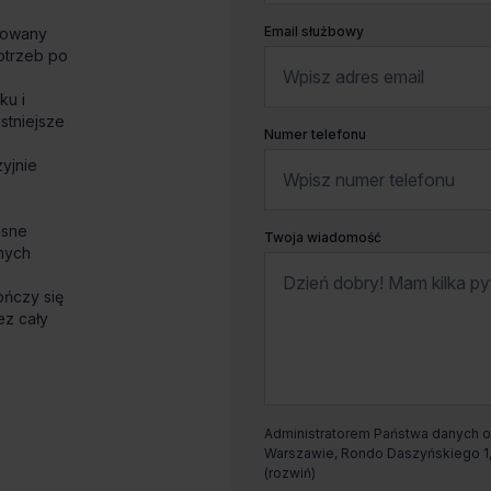
Email służbowy
kowany
otrzeb po
ku i
stniejsze
Numer telefonu
yjnie
asne
Twoja wiadomość
lnych
ończy się
ez cały
Administratorem Państwa danych os
Warszawie, Rondo Daszyńskiego 1, 