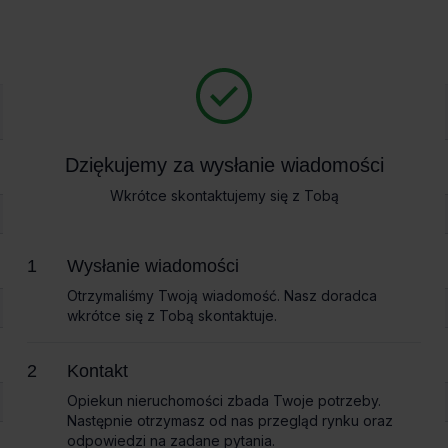
Biura na wynajem
Bi
 A
Dziękujemy za wysłanie wiadomości
Dziękujemy za wysłanie wiadomości
o A
Wkrótce skontaktujemy się z Tobą
Wkrótce skontaktujemy się z Tobą
pie
Wysłanie wiadomości
Wysłanie wiadomości
ie
Otrzymaliśmy Twoją wiadomość. Nasz doradca
Otrzymaliśmy Twoją wiadomość. Nasz doradca
wkrótce się z Tobą skontaktuje.
wkrótce się z Tobą skontaktuje.
Kontakt
Kontakt
Opiekun nieruchomości zbada Twoje potrzeby.
Opiekun nieruchomości zbada Twoje potrzeby.
Następnie otrzymasz od nas przegląd rynku oraz
Następnie otrzymasz od nas przegląd rynku oraz
odpowiedzi na zadane pytania.
odpowiedzi na zadane pytania.