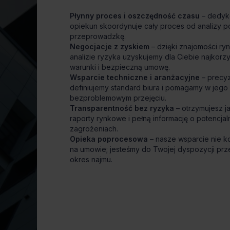
Płynny proces i oszczędność czasu
– dedy
opiekun skoordynuje cały proces od analizy p
przeprowadzkę.
Negocjacje z zyskiem
– dzięki znajomości ryn
analizie ryzyka uzyskujemy dla Ciebie najkorzy
warunki i bezpieczną umowę.
Wsparcie techniczne i aranżacyjne
– precyz
definiujemy standard biura i pomagamy w jego
bezproblemowym przejęciu.
Transparentność bez ryzyka
– otrzymujesz j
raporty rynkowe i pełną informację o potencja
zagrożeniach.
Opieka poprocesowa
– nasze wsparcie nie k
na umowie; jesteśmy do Twojej dyspozycji prz
okres najmu.