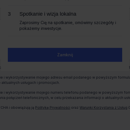
Spotkanie i wizja lokalna
Spotkanie i wizja lokalna
Zaprosimy Cię na spotkanie, omówimy szczegóły i
Zaprosimy Cię na spotkanie, omówimy szczegóły i
pokażemy inwestycje.
pokażemy inwestycje.
Zamknij
Zamknij
+ 2
wych jest CBRE sp. z o. o. z siedzibą w Warszawie, Rondo Daszyńskiego 1,
e i wykorzystywanie mojego adresu email podanego w powyższym formularz
o aktualnych usługach i promocjach.
e i wykorzystywanie mojego numeru telefonu podanego w powyższym formul
ia połączeń telefonicznych, w celu przekazania informacji o aktualnych usł
TCHA i obowiązują ją
Politykę Prywatności
oraz
Warunki Korzystania z Usług
G
Całkowita