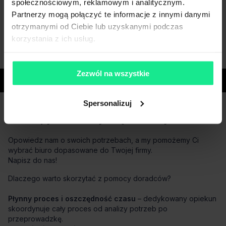
społecznościowym, reklamowym i analitycznym.
Partnerzy mogą połączyć te informacje z innymi danymi
otrzymanymi od Ciebie lub uzyskanymi podczas
korzystania z ich usług.
Zezwól na wszystkie
Miasta
Spersonalizuj
Masz pytania dotyczące oferty?
Opowiedz nam o swoich potrzebach, a my pomożemy Ci
wybrać biuro dopasowane do Twojej firmy.
Napisz do nas!
Dlaczego warto skorzytać z pomocy doradców?
Płynny proces i oszczędność czasu
– dedykowany opiekun
skoordynuje cały proces od analizy potrzeb po
przeprowadzkę.