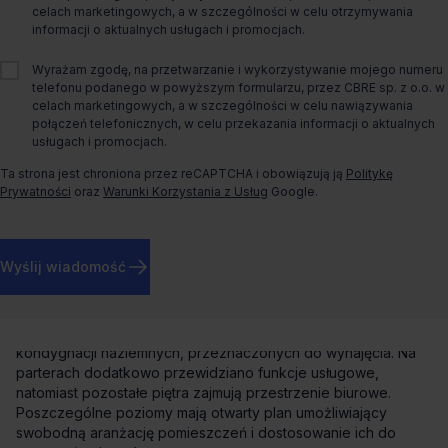
Dostępny od
Od zaraz
celach marketingowych, a w szczególności w celu otrzymywania
informacji o aktualnych usługach i promocjach.
Status budynku
Istniejący
Wyrażam zgodę, na przetwarzanie i wykorzystywanie mojego numeru
telefonu podanego w powyższym formularzu, przez CBRE sp. z o.o. w
Rodzaj biura
celach marketingowych, a w szczególności w celu nawiązywania
Tradycyjne
połączeń telefonicznych, w celu przekazania informacji o aktualnych
usługach i promocjach.
Rok budowy
2010
Ta strona jest chroniona przez reCAPTCHA i obowiązują ją
Politykę
Prywatności
oraz
Warunki Korzystania z Usług
Google.
O biurze
Wojdyła Business Park stanowi zespół trzech budynków
Wyślij wiadomość
zlokalizowanych w Zachodnim Centrum Biznesu; Kompleks
położony jest przy obwodnicy śródmiejskiej, zaledwie 10 min.
od Międzynarodowego Lotniska Starachowice, blisko centrum
oraz tras komunikacji miejskiej. Każdy budynek ma pięć
kondygnacji naziemnych, przeznaczonych do wynajęcia. Na
parterach dodatkowo przewidziano funkcje usługowe,
natomiast pozostałe piętra zajmują przestrzenie biurowe.
Poszczególne poziomy mają otwarty plan umożliwiający
swobodną aranżację pomieszczeń i dostosowanie ich do