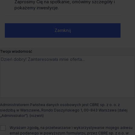
Zaprosimy Cię na spotkanie, omówimy szczegóły i
Zaprosimy Cię na spotkanie, omówimy szczegóły i
pokażemy inwestycje.
pokażemy inwestycje.
Numer telefonu służbowy
Zamknij
Zamknij
Biuro do wynajęcia Base 3 I
Twoja wiadomość
Muchoborska 8,
Wrocław, Muchobór Mały
Liczne udogodnienia
Dogodny dojazd
Czynsz bazowy
od €9.8/m²
Dostępna powierzchnia
od 667m² do 4 062m²
Administratorem Państwa danych osobowych jest CBRE sp. z o. o. z
siedzibą w Warszawie, Rondo Daszyńskiego 1, 00-843 Warszawa (dalej
„Administrator”).
Całkowita powierzchnia biurowa
25 000m²
Wyrażam zgodę, na przetwarzanie i wykorzystywanie mojego adresu
email podanego w powyższym formularzu, przez CBRE sp. z o.o. w