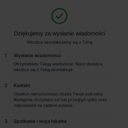
Zapytaj o szczegóły
Masz pytania dotyczące oferty? Opowiedz nam o swoich
potrzebach, a my pomożemy Ci wybrać biuro dopasowane do
Powrót
Twojej firmy. Napisz do nas!
Dziękujemy za wysłanie wiadomości
Dziękujemy za wysłanie wiadomości
Zadzwoń
Wkrótce skontaktujemy się z Tobą
Wkrótce skontaktujemy się z Tobą
Wynajem tradycyjny
Pokaż numer telefonu
Wysłanie wiadomości
Wysłanie wiadomości
Otrzymaliśmy Twoją wiadomość. Nasz doradca
Otrzymaliśmy Twoją wiadomość. Nasz doradca
wkrótce się z Tobą skontaktuje.
wkrótce się z Tobą skontaktuje.
Imię i nazwisko
Kontakt
Kontakt
Opiekun nieruchomości zbada Twoje potrzeby.
Opiekun nieruchomości zbada Twoje potrzeby.
Nazwa firmy
Następnie otrzymasz od nas przegląd rynku oraz
Następnie otrzymasz od nas przegląd rynku oraz
odpowiedzi na zadane pytania.
odpowiedzi na zadane pytania.
Spotkanie i wizja lokalna
Spotkanie i wizja lokalna
Email służbowy