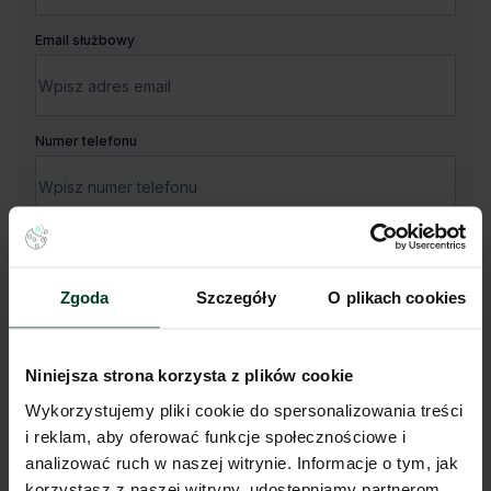
Email służbowy
Numer telefonu
Twoja wiadomość
Zgoda
Szczegóły
O plikach cookies
Niniejsza strona korzysta z plików cookie
Wykorzystujemy pliki cookie do spersonalizowania treści
i reklam, aby oferować funkcje społecznościowe i
Administratorem Państwa danych osobowych jest CBRE sp. z o.
o. z siedzibą w Warszawie, Rondo Daszyńskiego 1, 00-843
analizować ruch w naszej witrynie. Informacje o tym, jak
Warszawa (dalej „Administrator”).
korzystasz z naszej witryny, udostępniamy partnerom