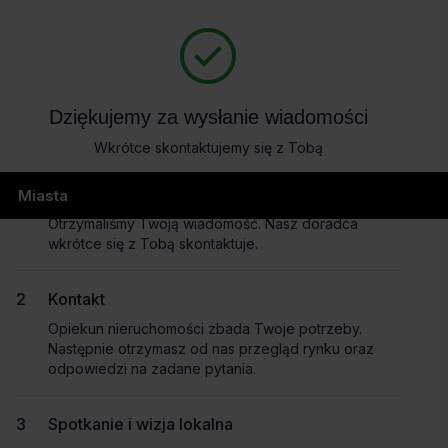
404
Dziękujemy za wysłanie wiadomości
Wkrótce skontaktujemy się z Tobą
page not found
Wysłanie wiadomości
Miasta
Otrzymaliśmy Twoją wiadomość. Nasz doradca
wkrótce się z Tobą skontaktuje.
Masz pytania dotyczące oferty?
Kontakt
Opowiedz nam o swoich potrzebach, a my pomożemy Ci
Opiekun nieruchomości zbada Twoje potrzeby.
wybrać biuro dopasowane do Twojej firmy.
Następnie otrzymasz od nas przegląd rynku oraz
Napisz do nas!
odpowiedzi na zadane pytania.
Dlaczego warto skorzytać z pomocy doradców?
Spotkanie i wizja lokalna
Płynny proces i oszczędność czasu
– dedykowany opiekun