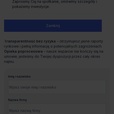
skoordynuje cały proces od analizy potrzeb po
Zaprosimy Cię na spotkanie, omówimy szczegóły i
przeprowadzkę.
pokażemy inwestycje.
Negocjacje z zyskiem
– dzięki znajomości rynku i analizie
ryzyka uzyskujemy dla Ciebie najkorzystniejsze warunki i
bezpieczną umowę.
Zamknij
Wsparcie techniczne i aranżacyjne
– precyzyjnie
definiujemy standard biura i pomagamy w jego
bezproblemowym przejęciu.
Transparentność bez ryzyka
– otrzymujesz jasne raporty
rynkowe i pełną informację o potencjalnych zagrożeniach.
Opieka poprocesowa
– nasze wsparcie nie kończy się na
umowie; jesteśmy do Twojej dyspozycji przez cały okres
najmu.
Imię i nazwisko
Nazwa firmy