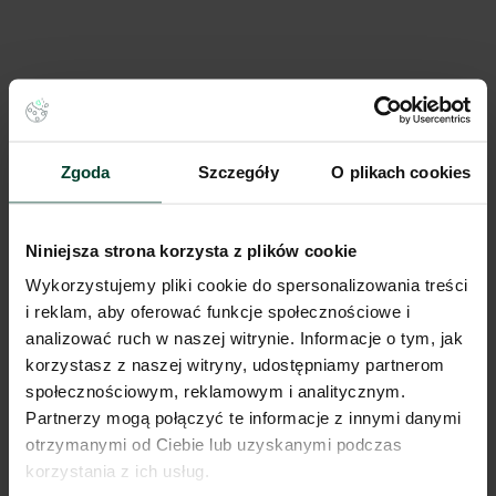
projektowane są zgodnie z najnowszymi trendami workplace.
Standardem w budynkach klasy A jest certyfikacja
ekologiczna (BREEAM lub LEED), która zapewnia
optymalizację kosztów eksploatacyjnych.
Rozwiązania techniczne i funkcjonalne:
Klimatyzacja z indywidualnym sterowaniem i zaawansowane
Zgoda
Szczegóły
O plikach cookies
systemy wentylacji.
Podniesione podłogi i podwieszane sufity ułatwiające
aranżację typu open space lub podział na gabinety.
Niniejsza strona korzysta z plików cookie
Nowoczesne systemy kontroli dostępu i całodobowa
Wykorzystujemy pliki cookie do spersonalizowania treści
ochrona.
i reklam, aby oferować funkcje społecznościowe i
analizować ruch w naszej witrynie. Informacje o tym, jak
Udogodnienia dla pracowników:
korzystasz z naszej witryny, udostępniamy partnerom
społecznościowym, reklamowym i analitycznym.
Infrastruktura rowerowa:
Gdańsk jest liderem w
Partnerzy mogą połączyć te informacje z innymi danymi
promowaniu komunikacji rowerowej. Biurowce oferują
otrzymanymi od Ciebie lub uzyskanymi podczas
zadaszone parkingi dla rowerów, szatnie oraz natryski.
korzystania z ich usług.