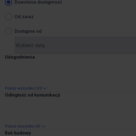
Dowolona dostępność
Ogłoszenia, cenniki i inne informacje zawarte na stronie internetowej
mogą się różnić od danych rzeczywistych. Publikacja ogłoszenia nie
gwarantuje dostępności prezentowanych nieruchomości. Weryfikacja
Od zaraz
dostępności odbywa się po wysłaniu formularza kontaktowego.
Dostępne od
Biura do wynajęcia – Gdańsk – dzielnice
Udogodnienia
Biura do wynajęcia al. Grunwaldzka
Biura do wynajęcia Aniołki
Biura do wynajęcia Jasień
Pokaż wszystko (21)
Biura do wynajęcia Kokoszki
Odległość od komunikacji
Biura do wynajęcia Matarnia
Biura do wynajęcia Młyniska
Biura do wynajęcia Oliwa
Pokaż wszystko (4)
Biura do wynajęcia Osowa
Rok budowy