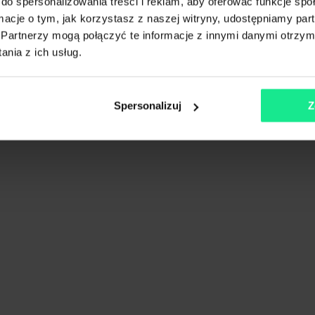
do spersonalizowania treści i reklam, aby oferować funkcje sp
ormacje o tym, jak korzystasz z naszej witryny, udostępniamy p
ice, Osiedle Paderewskiego-
Partnerzy mogą połączyć te informacje z innymi danymi otrzym
nia z ich usług.
Spersonalizuj
Z
j
745 m od wybranej lokalizacji
ska
ce, Osiedle Paderewskiego-
j
168 m od wybranej lokalizacji