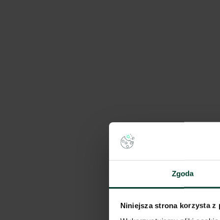
155 - 5 707 m²
na zapyta
1
/
12
Pokaż na mapie
Porówna
Wynajem tradycyjny
Millennium Plaza
Sowińskiego 46, 40-018 Kat
Muchowiec
18 - 3 194 m²
od €8.0/m²
Pokaż na mapie
Porówna
Zgoda
1
/
2
Niniejsza strona korzysta z
Wynajem tradycyjny