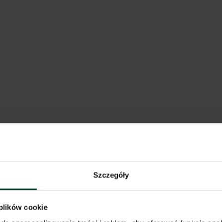
nie
j
153 m od wybranej lokalizacji
owice, Osiedle Paderewskiego-
j
115 m od wybranej lokalizacji
Szczegóły
 plików cookie