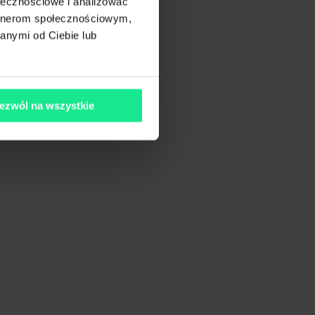
ołecznościowe i analizować
artnerom społecznościowym,
anymi od Ciebie lub
ezwól na wszystkie