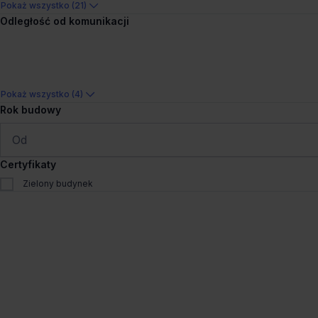
Pokaż wszystko (21)
Francuska Office Cen
Odległość od komunikacji
Francuska 34, 40-028 Katow
Muchowiec
322 - 6 201 m²
na zapyta
Pokaż wszystko (4)
Rok budowy
1
/
4
Pokaż na mapie
Porówna
Certyfikaty
Zielony budynek
Wynajem tradycyjny
Ostatnie powierzchnie
Helimed Katowice
Ceglana 7, 40-514 Katowice
231m²
od €16.3/m²
Pokaż na mapie
Porówna