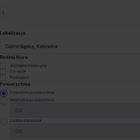
Lokalizacja
Górnośląska, Katowice
Zresetuj wszystko
Rodzaj biura
Wynajem tradycyjny
Co-work
Biura do wynajęcia Górnośląs
Podnajem
Powierzchnia
Sprawdź 9 biur
Dowolona powierzchnia
Minimalna powierzchnia
Liczne udogodnienia
Ostatni
Wynajem tradycyjny
A4 Business Park II
Liczba stanowisk
Francuska 44, 40-028 Katow
Muchowiec