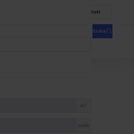
ura serwisowane
Baza wiedzy
O nas
Kontakt
Inne kryteria
Sortowanie
Szukaj
naczania obszaru
m²
osób