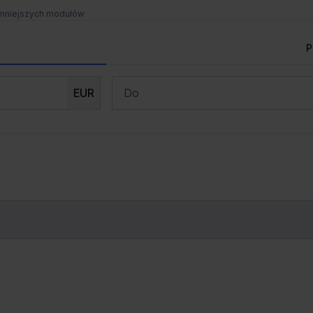
 mniejszych modułów
nie
Spotkanie i wizja lokalna
P
Zaprosimy Cię na spotkanie, omówimy szczegóły i
j
749 m od wybranej lokalizacji
pokażemy inwestycje.
EUR
Zamknij
ice, Osiedle Paderewskiego-
nie
j
774 m od wybranej lokalizacji