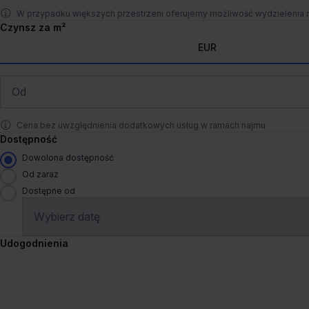
924 - 1 848 m²
W przypadku większych przestrzeni oferujemy możliwość wydzielenia
na zapyta
Czynsz za m²
EUR
1
/
2
Pokaż na mapie
Porówna
Liczne udogodnienia
Wynajem tradycyjny
Cena bez uwzględnienia dodatkowych usług w ramach najmu
Dostępność
A4 Business Park I
Francuska 42, 40-028 Katow
Dowolona dostępność
Muchowiec
Od zaraz
Dostępne od
730 - 8 100 m²
na zapyta
Udogodnienia
1
/
2
Pokaż na mapie
Porówna
Liczne udogodnienia
Wynajem tradycyjny