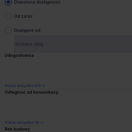
Dowolona dostępność
Ogłoszenia, cenniki i inne informacje zawarte na stronie internetowej
mogą się różnić od danych rzeczywistych. Publikacja ogłoszenia nie
gwarantuje dostępności prezentowanych nieruchomości. Weryfikacja
Od zaraz
dostępności odbywa się po wysłaniu formularza kontaktowego.
Dostępne od
Biura do wynajęcia – Kraków – dzielnice
Udogodnienia
Biura do wynajęcia AGH
Biura do wynajęcia Aleja Pokoju
Biura do wynajęcia Bonarka
Pokaż wszystko (21)
Biura do wynajęcia Bora-Komorowskiego
Odległość od komunikacji
Biura do wynajęcia Bronowice
Biura do wynajęcia Czarnowiejska
Biura do wynajęcia Czerwone Maki
Pokaż wszystko (4)
Biura do wynajęcia Czyżyny
Rok budowy