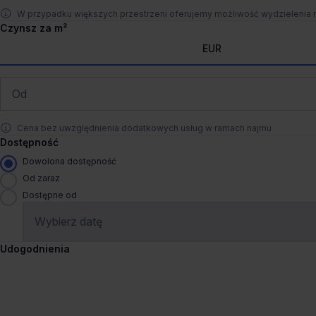
129m²
W przypadku większych przestrzeni oferujemy możliwość wydzielenia
od €12.1/m²
Czynsz za m²
EUR
Pokaż na mapie
Porówna
Dogodny dojazd
Wynajem tradycyjny
Cena bez uwzględnienia dodatkowych usług w ramach najmu
Dostępność
Mercator Budynek B
Św Michała 43, 61-119 Pozn
Dowolona dostępność
Komandoria
Od zaraz
Dostępne od
45 - 338 m²
od €12.1/m²
Udogodnienia
1
/
8
Pokaż na mapie
Porówna
Liczne udogodnienia
+2 więc
Wynajem tradycyjny