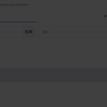
 mniejszych modułów
Spotkanie i wizja lokalna
P
Zaprosimy Cię na spotkanie, omówimy szczegóły i
j
138 m od wybranej lokalizacji
pokażemy inwestycje.
EUR
Zamknij
ań, Ostrów Tumski-Śródka-Zawady-
j
138 m od wybranej lokalizacji
ej