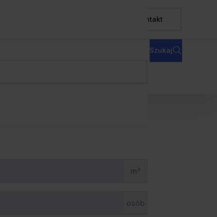
ura serwisowane
Baza wiedzy
O nas
Kontakt
Inne kryteria
Sortowanie
Szukaj
naczania obszaru
m²
osób