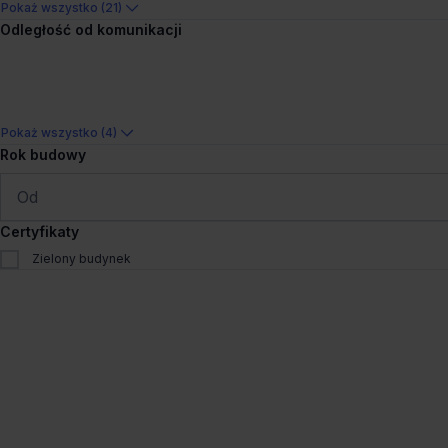
Pokaż wszystko (21)
CB Podwale
Odległość od komunikacji
Małachowskiego 10, 61-129 
Zawady-Komandoria
1 174m²
na zapytanie
Pokaż wszystko (4)
Rok budowy
1
/
4
Pokaż na mapie
Porówna
Certyfikaty
Zielony budynek
Dogodny dojazd
Wynajem tradycyjny
Mercator Budynek 2
Św Michała 43, 61-119 Pozn
Komandoria
41 - 775 m²
od €11.4/m²