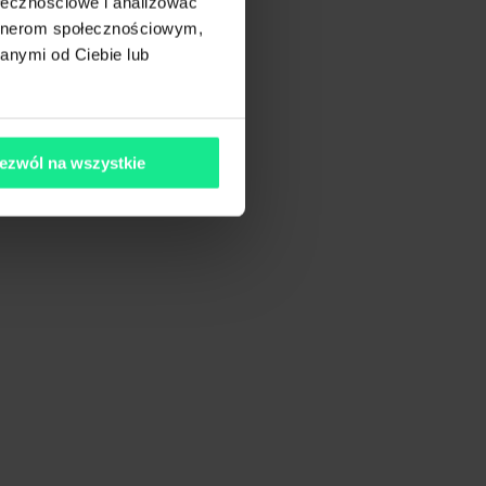
ołecznościowe i analizować
artnerom społecznościowym,
anymi od Ciebie lub
ezwól na wszystkie