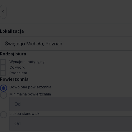
Lokalizacja
Świętego Michała, Poznań
Zresetuj wszystko
Rodzaj biura
Wynajem tradycyjny
Co-work
Biura do wynajęcia Świętego 
Podnajem
Powierzchnia
Sprawdź 6 biur
Dowolona powierzchnia
Minimalna powierzchnia
Dogodny dojazd
Wynajem tradycyjny
Mercator Budynek C
Liczba stanowisk
Św Michała 43, 61-119 Pozn
Komandoria