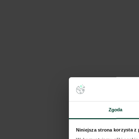
na zapytanie
Pokaż na mapie
Porówna
Zgoda
Niniejsza strona korzysta z