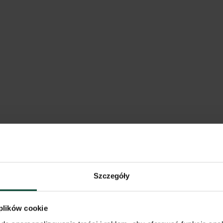
j
138 m od wybranej lokalizacji
Szczegóły
 plików cookie