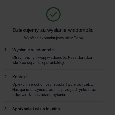
Zapytaj o szczegóły
Masz pytania dotyczące oferty? Opowiedz nam o swoich
potrzebach, a my pomożemy Ci wybrać biuro dopasowane do
Powrót
Twojej firmy. Napisz do nas!
Dziękujemy za wysłanie wiadomości
Dziękujemy za wysłanie wiadomości
Zadzwoń
Wkrótce skontaktujemy się z Tobą
Wkrótce skontaktujemy się z Tobą
Wynajem tradycyjny
Pokaż numer telefonu
Wysłanie wiadomości
Wysłanie wiadomości
Otrzymaliśmy Twoją wiadomość. Nasz doradca
Otrzymaliśmy Twoją wiadomość. Nasz doradca
wkrótce się z Tobą skontaktuje.
wkrótce się z Tobą skontaktuje.
Imię i nazwisko
Kontakt
Kontakt
Opiekun nieruchomości zbada Twoje potrzeby.
Opiekun nieruchomości zbada Twoje potrzeby.
Nazwa firmy
Następnie otrzymasz od nas przegląd rynku oraz
Następnie otrzymasz od nas przegląd rynku oraz
odpowiedzi na zadane pytania.
odpowiedzi na zadane pytania.
Spotkanie i wizja lokalna
Spotkanie i wizja lokalna
Email służbowy