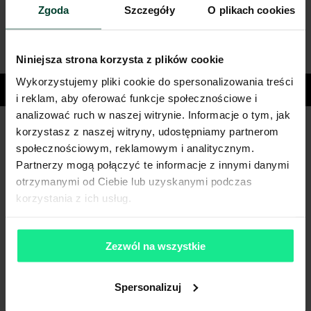
Zgoda
Szczegóły
O plikach cookies
Niniejsza strona korzysta z plików cookie
Wykorzystujemy pliki cookie do spersonalizowania treści
Miasta
i reklam, aby oferować funkcje społecznościowe i
analizować ruch w naszej witrynie. Informacje o tym, jak
korzystasz z naszej witryny, udostępniamy partnerom
Masz pytania dotyczące oferty?
społecznościowym, reklamowym i analitycznym.
Partnerzy mogą połączyć te informacje z innymi danymi
Opowiedz nam o swoich potrzebach, a my pomożemy Ci
otrzymanymi od Ciebie lub uzyskanymi podczas
wybrać biuro dopasowane do Twojej firmy.
korzystania z ich usług.
Napisz do nas!
Dlaczego warto skorzytać z pomocy doradców?
Zezwól na wszystkie
Płynny proces i oszczędność czasu
– dedykowany opiekun
skoordynuje cały proces od analizy potrzeb po
przeprowadzkę.
Spersonalizuj
Negocjacje z zyskiem
– dzięki znajomości rynku i analizie
ryzyka uzyskujemy dla Ciebie najkorzystniejsze warunki i