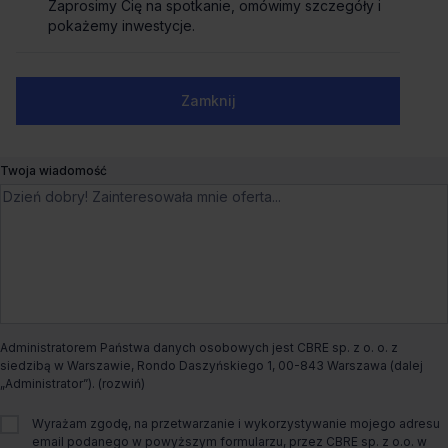
Biuro do wynajęcia A
Zaprosimy Cię na spotkanie, omówimy szczegóły i
Zaprosimy Cię na spotkanie, omówimy szczegóły i
pokażemy inwestycje.
pokażemy inwestycje.
Działkowa 115,
Warszawa, Włochy
Numer telefonu służbowy
Liczne udogodnienia
Dogodny dojazd
Ostatnie powierzchnie
Zamknij
Zamknij
Czynsz bazowy
od €11.5/m²
Twoja wiadomość
Dostępna powierzchnia
od 246m² do 1 653m²
Całkowita powierzchnia biurowa
38 600m²
Dostępny od
Od zaraz
Administratorem Państwa danych osobowych jest CBRE sp. z o. o. z
Status budynku
Istniejący
siedzibą w Warszawie, Rondo Daszyńskiego 1, 00-843 Warszawa (dalej
„Administrator”).
Rodzaj biura
Tradycyjne
Wyrażam zgodę, na przetwarzanie i wykorzystywanie mojego adresu
email podanego w powyższym formularzu, przez CBRE sp. z o.o. w