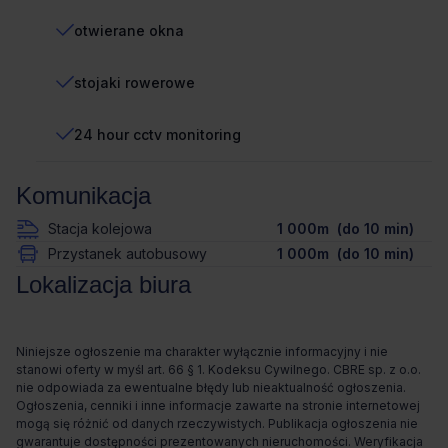
otwierane okna
stojaki rowerowe
24 hour cctv monitoring
Komunikacja
Stacja kolejowa
1 000m (do 10 min)
Przystanek autobusowy
1 000m (do 10 min)
Lokalizacja biura
Niniejsze ogłoszenie ma charakter wyłącznie informacyjny i nie
stanowi oferty w myśl art. 66 § 1. Kodeksu Cywilnego. CBRE sp. z o.o.
nie odpowiada za ewentualne błędy lub nieaktualność ogłoszenia.
Ogłoszenia, cenniki i inne informacje zawarte na stronie internetowej
mogą się różnić od danych rzeczywistych. Publikacja ogłoszenia nie
gwarantuje dostępności prezentowanych nieruchomości. Weryfikacja