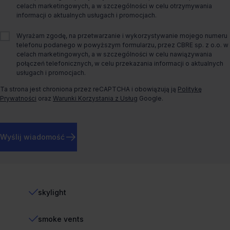
O biurze
celach marketingowych, a w szczególności w celu otrzymywania
informacji o aktualnych usługach i promocjach.
Nowoczesna nieruchomość magazynowa, zlokalizowana w
Wyrażam zgodę, na przetwarzanie i wykorzystywanie mojego numeru
Warszawie, w pobliżu Międzynarodowego Portu Lotniczego
telefonu podanego w powyższym formularzu, przez CBRE sp. z o.o. w
Okęcie. Od centrum miasta dzieli ją zaledwie 9 km co stanowi
celach marketingowych, a w szczególności w celu nawiązywania
doskonałą bazę do prowadzenia działalności gospodarczej.
połączeń telefonicznych, w celu przekazania informacji o aktualnych
Magazyn znajduje się w pobliżu głównych tras wylotowych z
usługach i promocjach.
Warszawy, w bliskiej odległości od południowej obwodnicy
Ta strona jest chroniona przez reCAPTCHA i obowiązują ją
Politykę
Warszawy.
Prywatności
oraz
Warunki Korzystania z Usług
Google.
Więcej informacji
Wyślij wiadomość
Standard biura
lighting
skylight
smoke vents