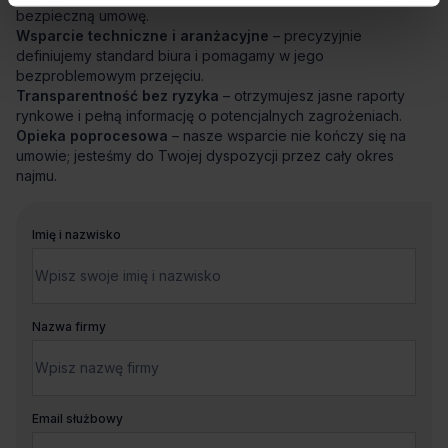
bezpieczną umowę.
Wsparcie techniczne i aranżacyjne
– precyzyjnie
definiujemy standard biura i pomagamy w jego
bezproblemowym przejęciu.
Transparentność bez ryzyka
– otrzymujesz jasne raporty
rynkowe i pełną informację o potencjalnych zagrożeniach.
Opieka poprocesowa
– nasze wsparcie nie kończy się na
umowie; jesteśmy do Twojej dyspozycji przez cały okres
najmu.
Imię i nazwisko
Nazwa firmy
Email służbowy