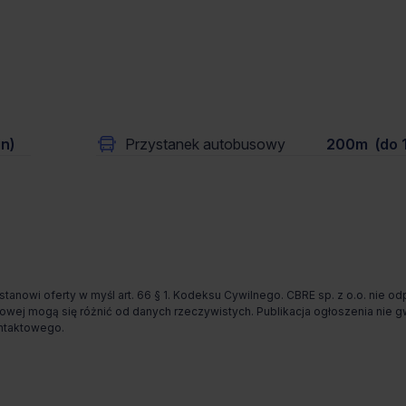
n)
Przystanek autobusowy
200m (do 1
 stanowi oferty w myśl art. 66 § 1. Kodeksu Cywilnego. CBRE sp. z o.o. nie 
rnetowej mogą się różnić od danych rzeczywistych. Publikacja ogłoszenia ni
ontaktowego.