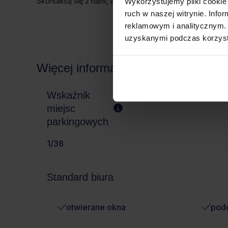
Skontaktuj się z nami, aby poznać szczegóły oferty i um
Wykorzystujemy pliki cookie 
ruch w naszej witrynie. Inf
reklamowym i analitycznym. 
uzyskanymi podczas korzysta
Więcej informacji
Wskaźnik
miejsc
parkingowych
1/38
Standard biura
otwierane okna
pod