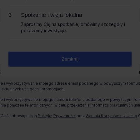
Spotkanie i wizja lokalna
Spotkanie i wizja lokalna
Zaprosimy Cię na spotkanie, omówimy szczegóły i
Zaprosimy Cię na spotkanie, omówimy szczegóły i
pokażemy inwestycje.
pokażemy inwestycje.
Zamknij
Zamknij
+ 5
wych jest CBRE sp. z o. o. z siedzibą w Warszawie, Rondo Daszyńskiego 1,
e i wykorzystywanie mojego adresu email podanego w powyższym formularz
o aktualnych usługach i promocjach.
e i wykorzystywanie mojego numeru telefonu podanego w powyższym formul
ia połączeń telefonicznych, w celu przekazania informacji o aktualnych usł
TCHA i obowiązują ją
Politykę Prywatności
oraz
Warunki Korzystania z Usług
G
Całkowita