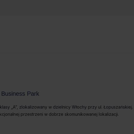
Dostępny od
Status budynku
powierzchnia
biurowa
Od zaraz
Istniejący
22 570m²
 Business Park
asy „A”, zlokalizowany w dzielnicy Włochy przy ul. Łopuszańskiej.
kcjonalnej przestrzeni w dobrze skomunikowanej lokalizacji.