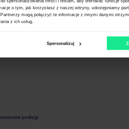
ówić się na prezentację powierzchni.
do spersonalizowania treści i reklam, aby oferować funkcje sp
ormacje o tym, jak korzystasz z naszej witryny, udostępniamy p
Partnerzy mogą połączyć te informacje z innymi danymi otrzym
nia z ich usług.
Spersonalizuj
Z
onoszone podłogi