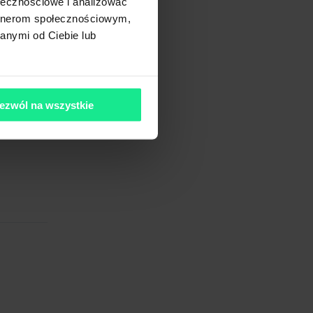
ołecznościowe i analizować
artnerom społecznościowym,
anymi od Ciebie lub
ezwól na wszystkie