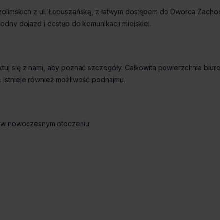
ozolimskich z ul. Łopuszańską, z łatwym dostępem do Dworca Zacho
odny dojazd i dostęp do komunikacji miejskiej.
uj się z nami, aby poznać szczegóły. Całkowita powierzchnia biur
 Istnieje również możliwość podnajmu.
y w nowoczesnym otoczeniu: