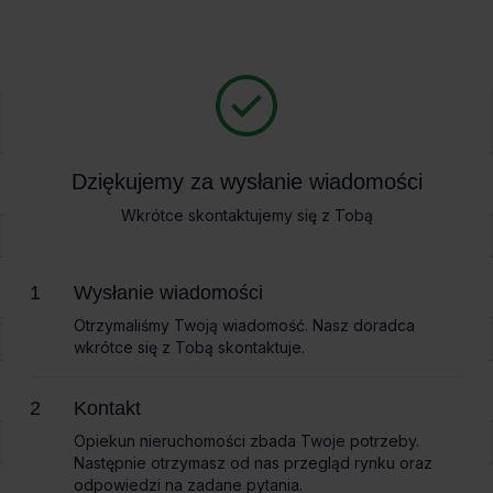
Biura na wynajem
Bi
arszawa
»
Biura Astrum Business Park I
Dziękujemy za wysłanie wiadomości
Dziękujemy za wysłanie wiadomości
rum Business Park I
Wkrótce skontaktujemy się z Tobą
Wkrótce skontaktujemy się z Tobą
Wysłanie wiadomości
Wysłanie wiadomości
Otrzymaliśmy Twoją wiadomość. Nasz doradca
Otrzymaliśmy Twoją wiadomość. Nasz doradca
wkrótce się z Tobą skontaktuje.
wkrótce się z Tobą skontaktuje.
Kontakt
Kontakt
Opiekun nieruchomości zbada Twoje potrzeby.
Opiekun nieruchomości zbada Twoje potrzeby.
Następnie otrzymasz od nas przegląd rynku oraz
Następnie otrzymasz od nas przegląd rynku oraz
odpowiedzi na zadane pytania.
odpowiedzi na zadane pytania.