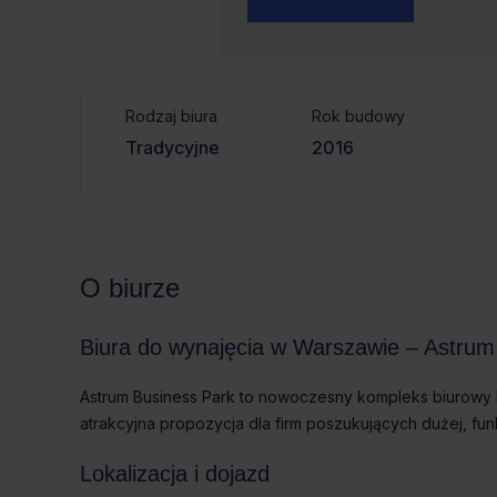
Czynsz bazowy
powierzchnia
od 213m² do 1
od €13.8/m²
496m²
Rodzaj biura
Rok budowy
Tradycyjne
2016
O biurze
Biura do wynajęcia w Warszawie – Astrum
Astrum Business Park to nowoczesny kompleks biurowy kl
atrakcyjna propozycja dla firm poszukujących dużej, fun
Lokalizacja i dojazd