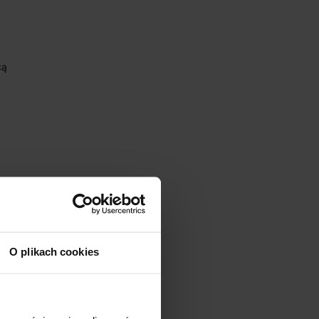
cą
O plikach cookies
nia.