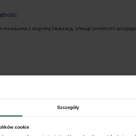
nalność
 rozwiązania z dogodną lokalizacją, oferując przestrzeń sprzyjają
Szczegóły
 plików cookie
przestrzeń, która łączy komfort, dostępność i nowoczesne rozwiąza