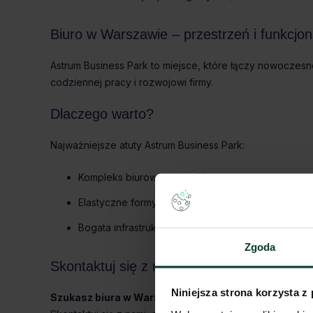
Biuro w Warszawie – przestrzeń i funkcjo
Astrum Business Park to miejsce, które łączy nowoczesne
codziennej pracy i rozwojowi firmy.
Dlaczego warto?
Najważniejsze atuty Astrum Business Park:
Kompleks biurowy klasy „A”
Elastyczne formy najmu
Bogata infrastruktura i udogodnienia
Zgoda
Skontaktuj się z nami
Niniejsza strona korzysta z
Szukasz biura w Warszawie?
Astrum Business Park to 