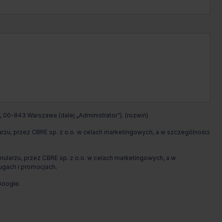
Jakub
Przybyszewski
Zadzwoń
Pokaż numer telefonu
Wypełnij formularz
 00-843 Warszawa (dalej „Administrator”).
Umów spotkanie
u, przez CBRE sp. z o.o. w celach marketingowych, a w szczególności
arzu, przez CBRE sp. z o.o. w celach marketingowych, a w
ugach i promocjach.
oogle.