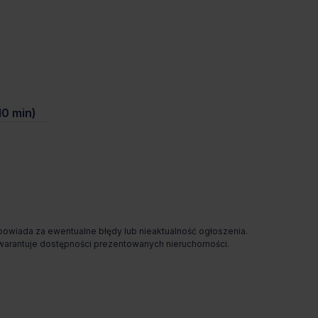
0 min)
odpowiada za ewentualne błędy lub nieaktualność ogłoszenia.
e gwarantuje dostępności prezentowanych nieruchomości.