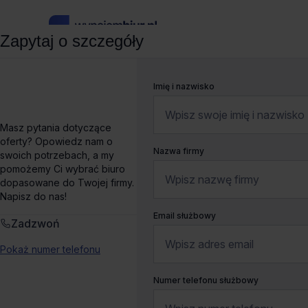
Zapytaj o szczegóły
wynajembiur.pl
»
Biura do wynajęcia
»
Biura do wynajęcia W
Imię i nazwisko
Biuro do wynajęcia Ast
Masz pytania dotyczące
oferty? Opowiedz nam o
Nazwa firmy
swoich potrzebach, a my
Łopuszańska 95,
Warszawa, Włochy
Pokaż na mapie
pomożemy Ci wybrać biuro
dopasowane do Twojej firmy.
Dogodny dojazd
Ostatnie powierzchnie
Napisz do nas!
Email służbowy
Zadzwoń
Wynajem tradycyjny
Pokaż numer telefonu
Numer telefonu służbowy