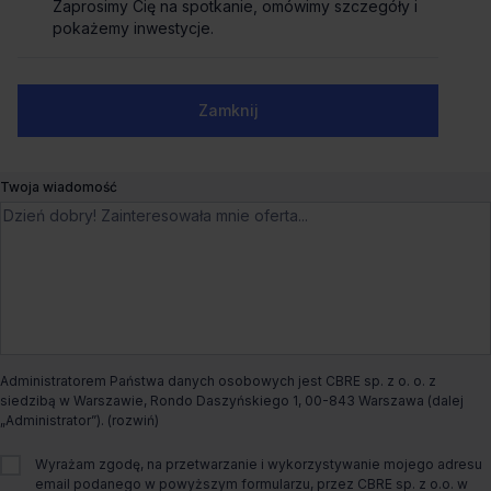
Zaprosimy Cię na spotkanie, omówimy szczegóły i
Zaprosimy Cię na spotkanie, omówimy szczegóły i
Biuro do wynajęcia Oxygen Park B
pokażemy inwestycje.
pokażemy inwestycje.
Jutrzenki 137A,
Warszawa, Włochy
Numer telefonu służbowy
Zamknij
Zamknij
Dogodny dojazd
Ostatnie powierzchnie
Czynsz bazowy
od €14.5/m²
Twoja wiadomość
Dostępna powierzchnia
od 162m² do 649m²
Całkowita powierzchnia biurowa
9 148m²
Dostępny od
Od zaraz
Administratorem Państwa danych osobowych jest CBRE sp. z o. o. z
siedzibą w Warszawie, Rondo Daszyńskiego 1, 00-843 Warszawa (dalej
Status budynku
Istniejący
„Administrator”).
Wyrażam zgodę, na przetwarzanie i wykorzystywanie mojego adresu
Rodzaj biura
Tradycyjne
email podanego w powyższym formularzu, przez CBRE sp. z o.o. w