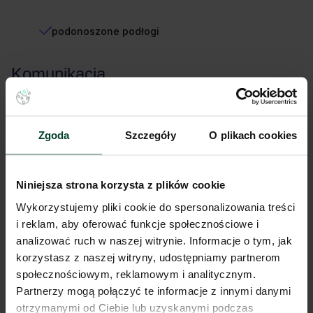
podonoszone podłogi
Komunikacja
Stacja kolejowa
800m (do 10 min)
Przystanek autobusowy
500m (do 10 min)
Lokalizacja biura
Zgoda
Szczegóły
O plikach cookies
Niniejsze ogłoszenie ma charakter wyłącznie informacyjny i nie
Niniejsza strona korzysta z plików cookie
stanowi oferty w myśl art. 66 § 1. Kodeksu Cywilnego. CBRE sp. z o.o.
Wykorzystujemy pliki cookie do spersonalizowania treści
nie odpowiada za ewentualne błędy lub nieaktualność ogłoszenia.
Ogłoszenia, cenniki i inne informacje zawarte na stronie internetowej
i reklam, aby oferować funkcje społecznościowe i
mogą się różnić od danych rzeczywistych. Publikacja ogłoszenia nie
analizować ruch w naszej witrynie. Informacje o tym, jak
gwarantuje dostępności prezentowanych nieruchomości. Weryfikacja
korzystasz z naszej witryny, udostępniamy partnerom
dostępności odbywa się po wysłaniu formularza kontaktowego.
społecznościowym, reklamowym i analitycznym.
Partnerzy mogą połączyć te informacje z innymi danymi
otrzymanymi od Ciebie lub uzyskanymi podczas