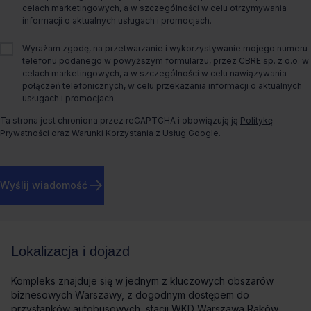
celach marketingowych, a w szczególności w celu otrzymywania
informacji o aktualnych usługach i promocjach.
Rok budowy
2013
Wyrażam zgodę, na przetwarzanie i wykorzystywanie mojego numeru
O biurze
telefonu podanego w powyższym formularzu, przez CBRE sp. z o.o. w
celach marketingowych, a w szczególności w celu nawiązywania
połączeń telefonicznych, w celu przekazania informacji o aktualnych
Biura do wynajęcia w Warszawie – Oxygen
usługach i promocjach.
Park (Budynek B)
Ta strona jest chroniona przez reCAPTCHA i obowiązują ją
Politykę
Prywatności
oraz
Warunki Korzystania z Usług
Google.
Oxygen Park to nowoczesny kompleks biurowy klasy „A”,
zlokalizowany w dzielnicy Włochy przy ul. Jutrzenki. Budynek
B oferuje komfortową przestrzeń w dobrze skomunikowanej
części stolicy, w bezpośrednim sąsiedztwie Alei
Wyślij wiadomość
Jerozolimskich.
Lokalizacja i dojazd
Kompleks znajduje się w jednym z kluczowych obszarów
biznesowych Warszawy, z dogodnym dostępem do
przystanków autobusowych, stacji WKD Warszawa Raków