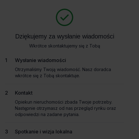
Zapytaj o szczegóły
Masz pytania dotyczące oferty? Opowiedz nam o swoich
potrzebach, a my pomożemy Ci wybrać biuro dopasowane do
Powrót
Twojej firmy. Napisz do nas!
Dziękujemy za wysłanie wiadomości
Dziękujemy za wysłanie wiadomości
Zadzwoń
Wkrótce skontaktujemy się z Tobą
Wkrótce skontaktujemy się z Tobą
Wynajem tradycyjny
Pokaż numer telefonu
Wysłanie wiadomości
Wysłanie wiadomości
Otrzymaliśmy Twoją wiadomość. Nasz doradca
Otrzymaliśmy Twoją wiadomość. Nasz doradca
wkrótce się z Tobą skontaktuje.
wkrótce się z Tobą skontaktuje.
Imię i nazwisko
Kontakt
Kontakt
Opiekun nieruchomości zbada Twoje potrzeby.
Opiekun nieruchomości zbada Twoje potrzeby.
Nazwa firmy
Następnie otrzymasz od nas przegląd rynku oraz
Następnie otrzymasz od nas przegląd rynku oraz
odpowiedzi na zadane pytania.
odpowiedzi na zadane pytania.
Spotkanie i wizja lokalna
Spotkanie i wizja lokalna
Email służbowy