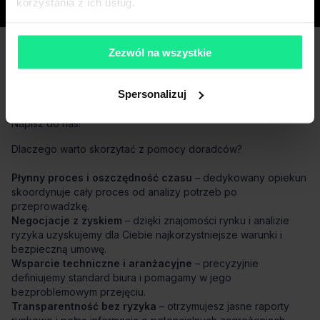
korzystania z ich usług.
Miasta
Zezwól na wszystkie
Masz pytania dotyczące oferty?
Spersonalizuj
Opowiedz nam o swoich potrzebach, a my pomożemy Ci
wybrać biuro dopasowane do Twojej firmy.
Napisz do nas!
Dlaczego warto skorzytać z pomocy doradców?
Płynny proces i oszczędność czasu
– dedykowany opiekun
skoordynuje cały proces od analizy potrzeb po
przeprowadzkę.
Negocjacje z zyskiem
– dzięki znajomości rynku i analizie
ryzyka uzyskujemy dla Ciebie najkorzystniejsze warunki i
bezpieczną umowę.
Wsparcie techniczne i aranżacyjne
– precyzyjnie
definiujemy standard biura i pomagamy w jego
bezproblemowym przejęciu.
Transparentność bez ryzyka
– otrzymujesz jasne raporty