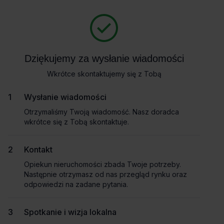
Zapytaj o szczegóły
Masz pytania dotyczące oferty? Opowiedz nam o swoich
potrzebach, a my pomożemy Ci wybrać biuro dopasowane do
Powrót
Twojej firmy. Napisz do nas!
Dziękujemy za wysłanie wiadomości
Dziękujemy za wysłanie wiadomości
Zadzwoń
Wkrótce skontaktujemy się z Tobą
Wkrótce skontaktujemy się z Tobą
Wynajem tradycyjny
Pokaż numer telefonu
Wysłanie wiadomości
Wysłanie wiadomości
Otrzymaliśmy Twoją wiadomość. Nasz doradca
Otrzymaliśmy Twoją wiadomość. Nasz doradca
wkrótce się z Tobą skontaktuje.
wkrótce się z Tobą skontaktuje.
Imię i nazwisko
Kontakt
Kontakt
Opiekun nieruchomości zbada Twoje potrzeby.
Opiekun nieruchomości zbada Twoje potrzeby.
Nazwa firmy
Następnie otrzymasz od nas przegląd rynku oraz
Następnie otrzymasz od nas przegląd rynku oraz
odpowiedzi na zadane pytania.
odpowiedzi na zadane pytania.
Spotkanie i wizja lokalna
Spotkanie i wizja lokalna
Email służbowy