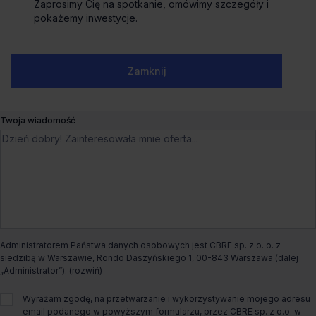
Zaprosimy Cię na spotkanie, omówimy szczegóły i
Zaprosimy Cię na spotkanie, omówimy szczegóły i
Biuro do wynajęcia Bonarka For
pokażemy inwestycje.
pokażemy inwestycje.
Business B
Numer telefonu służbowy
Zamknij
Zamknij
Puszkarska 7G,
Kraków, Podgórze Duchackie
Liczne udogodnienia
Dogodny dojazd
Twoja wiadomość
Czynsz bazowy
od €14.5/m²
Dostępna powierzchnia
od 1 227m² do 6 366m²
Całkowita powierzchnia biurowa
8 200m²
Administratorem Państwa danych osobowych jest CBRE sp. z o. o. z
Dostępny od
Od zaraz
siedzibą w Warszawie, Rondo Daszyńskiego 1, 00-843 Warszawa (dalej
„Administrator”).
Status budynku
Istniejący
Wyrażam zgodę, na przetwarzanie i wykorzystywanie mojego adresu
email podanego w powyższym formularzu, przez CBRE sp. z o.o. w