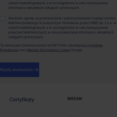
celach marketingowych, a w szczególności w celu otrzymywania
Rodzaj biura
Tradycyjne
informacji o aktualnych usługach i promocjach.
Wyrażam zgodę, na przetwarzanie i wykorzystywanie mojego numeru
Rok budowy
2011
telefonu podanego w powyższym formularzu, przez CBRE sp. z o.o. w
celach marketingowych, a w szczególności w celu nawiązywania
połączeń telefonicznych, w celu przekazania informacji o aktualnych
usługach i promocjach.
Ta strona jest chroniona przez reCAPTCHA i obowiązują ją
Politykę
Prywatności
oraz
Warunki Korzystania z Usług
Google.
W tym obiekcie dostępne są także inne formy
wynajmu:
Co-Work
Wyślij wiadomość
Więcej informacji
BREEAM
Certyfikaty