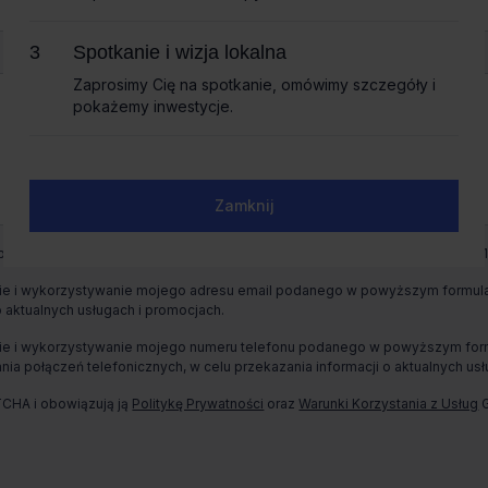
Spotkanie i wizja lokalna
Spotkanie i wizja lokalna
Zaprosimy Cię na spotkanie, omówimy szczegóły i
Zaprosimy Cię na spotkanie, omówimy szczegóły i
pokażemy inwestycje.
pokażemy inwestycje.
Zamknij
Zamknij
+ 10
wych jest CBRE sp. z o. o. z siedzibą w Warszawie, Rondo Daszyńskiego 1,
e i wykorzystywanie mojego adresu email podanego w powyższym formularz
o aktualnych usługach i promocjach.
e i wykorzystywanie mojego numeru telefonu podanego w powyższym formul
ia połączeń telefonicznych, w celu przekazania informacji o aktualnych usł
TCHA i obowiązują ją
Politykę Prywatności
oraz
Warunki Korzystania z Usług
G
Całkowita