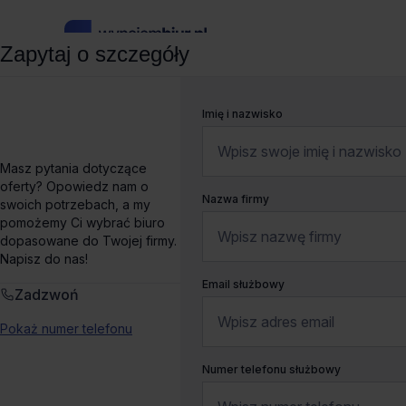
Zapytaj o szczegóły
wynajembiur.pl
»
Biura do wynajęcia
»
Biura do wynajęcia W
Imię i nazwisko
Biuro do wynajęcia Le 
Masz pytania dotyczące
oferty? Opowiedz nam o
Nazwa firmy
swoich potrzebach, a my
Próżna 7/9,
Warszawa, Śródmieście
Pokaż na mapie
pomożemy Ci wybrać biuro
dopasowane do Twojej firmy.
Blisko metra
Dogodny dojazd
Ostatnie powierzchnie
Napisz do nas!
Email służbowy
Zadzwoń
Wynajem tradycyjny
Pokaż numer telefonu
Numer telefonu służbowy