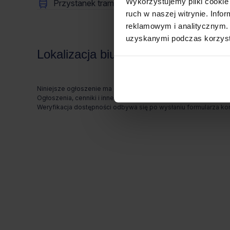
Wykorzystujemy pliki cookie 
Przystanek tramwajowy
400m (do 10 mi
ruch w naszej witrynie. Inf
reklamowym i analitycznym. 
uzyskanymi podczas korzysta
Lokalizacja biura
Niniejsze ogłoszenie ma charakter wyłącznie informacyjny i nie
Ogłoszenia, cenniki i inne informacje zawarte na stronie inte
Weryfikacja dostępności odbywa się po wysłaniu formularza k