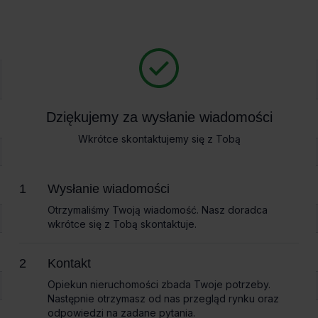
Biura na wynajem
Bi
arszawa
»
Biura Le Palais
Dziękujemy za wysłanie wiadomości
Dziękujemy za wysłanie wiadomości
Palais
Wkrótce skontaktujemy się z Tobą
Wkrótce skontaktujemy się z Tobą
Wysłanie wiadomości
Wysłanie wiadomości
Otrzymaliśmy Twoją wiadomość. Nasz doradca
Otrzymaliśmy Twoją wiadomość. Nasz doradca
wkrótce się z Tobą skontaktuje.
wkrótce się z Tobą skontaktuje.
Kontakt
Kontakt
Opiekun nieruchomości zbada Twoje potrzeby.
Opiekun nieruchomości zbada Twoje potrzeby.
Następnie otrzymasz od nas przegląd rynku oraz
Następnie otrzymasz od nas przegląd rynku oraz
odpowiedzi na zadane pytania.
odpowiedzi na zadane pytania.