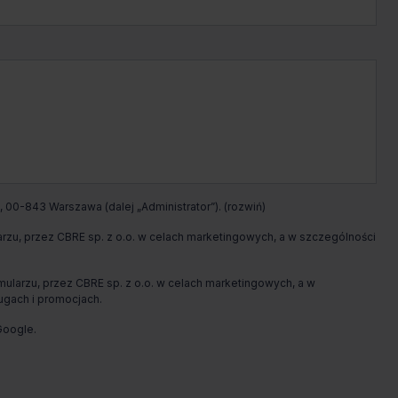
Jakub
Przybyszewski
Zadzwoń
Pokaż numer telefonu
Wypełnij formularz
 00-843 Warszawa (dalej „Administrator”).
Umów spotkanie
u, przez CBRE sp. z o.o. w celach marketingowych, a w szczególności
arzu, przez CBRE sp. z o.o. w celach marketingowych, a w
ugach i promocjach.
oogle.