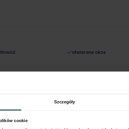
atłowód
otwierane okna
Szczegóły
 plików cookie
n)
Stacja kolejowa
1 100m (do 