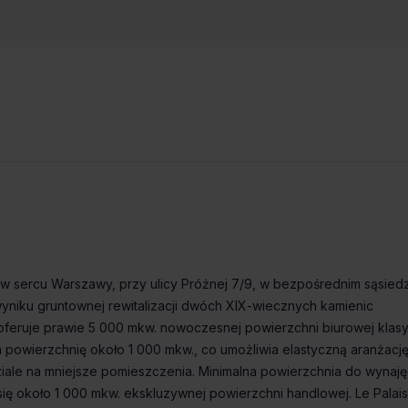
Dostępny od
Status budynku
powierzchnia
biurowa
Od zaraz
Istniejący
6 234m²
 w sercu Warszawy, przy ulicy Próżnej 7/9, w bezpośrednim sąsied
niku gruntownej rewitalizacji dwóch XIX-wiecznych kamienic
eruje prawie 5 000 mkw. nowoczesnej powierzchni biurowej klasy
 powierzchnię około 1 000 mkw., co umożliwia elastyczną aranżacj
ziale na mniejsze pomieszczenia. Minimalna powierzchnia do wynaję
się około 1 000 mkw. ekskluzywnej powierzchni handlowej. Le Palais