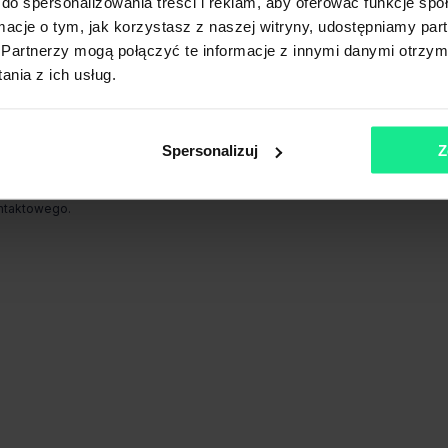
do spersonalizowania treści i reklam, aby oferować funkcje sp
n)
Przystanek autobusowy
200m (do 1
ormacje o tym, jak korzystasz z naszej witryny, udostępniamy p
Partnerzy mogą połączyć te informacje z innymi danymi otrzym
nia z ich usług.
Spersonalizuj
Z
 stanowi oferty w myśl art. 66 § 1. Kodeksu Cywilnego. CBRE sp. z o.o. nie 
rnetowej mogą się różnić od danych rzeczywistych. Publikacja ogłoszenia ni
ontaktowego.