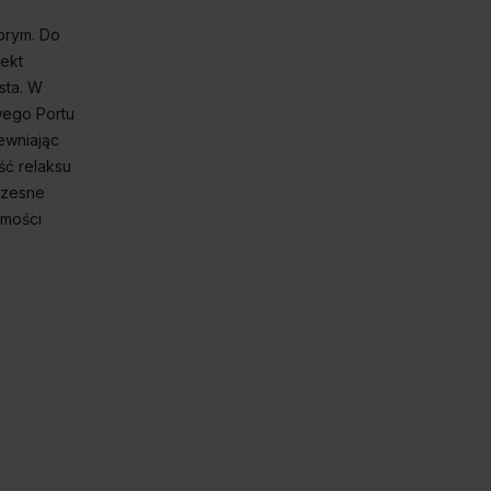
brym. Do
ekt
sta. W
wego Portu
ewniając
ść relaksu
oczesne
omości