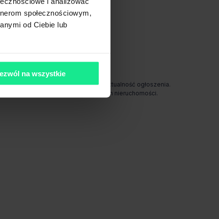
ołecznościowe i analizować
0 min)
artnerom społecznościowym,
anymi od Ciebie lub
ezwól na wszystkie
odpowiada za ewentualne błędy lub nieaktualność ogłoszenia.
e gwarantuje dostępności prezentowanych nieruchomości.