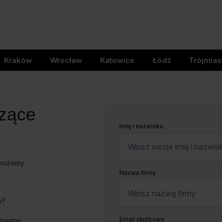
Kraków
Wrocław
Katowice
Łódź
Trójmias
czące
Imię i nazwisko
omożemy
Nazwa firmy
w?
Email służbowy
kowany