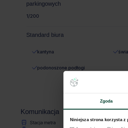
parkingowych
1/200
Standard biura
kantyna
świ
podonoszone podłogi
Zgoda
Komunikacja
Niniejsza strona korzysta z
Stacja metra
400m (do 10 mi