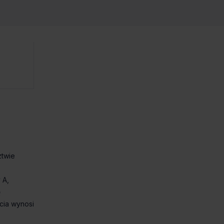
ztwie
 A,
ę
cia wynosi