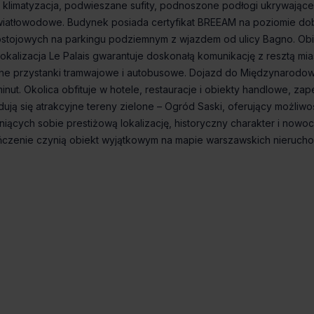
 klimatyzacja, podwieszane sufity, podnoszone podłogi ukrywające
e światłowodowe. Budynek posiada certyfikat BREEAM na poziomie do
postojowych na parkingu podziemnym z wjazdem od ulicy Bagno. Obi
okalizacja Le Palais gwarantuje doskonałą komunikację z resztą mia
liczne przystanki tramwajowe i autobusowe. Dojazd do Międzynarodo
nut. Okolica obfituje w hotele, restauracje i obiekty handlowe, zap
ują się atrakcyjne tereny zielone – Ogród Saski, oferujący możliwo
ceniących sobie prestiżową lokalizację, historyczny charakter i now
kończenie czynią obiekt wyjątkowym na mapie warszawskich nieruch