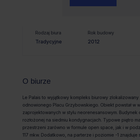
Czynsz bazowy
powierzchnia
od 112m² do
od €24.0/m²
480m²
Rodzaj biura
Rok budowy
Tradycyjne
2012
O biurze
Le Palais to wyjątkowy kompleks biurowy zlokalizowany
odnowionego Placu Grzybowskiego. Obiekt powstał w wy
zaprojektowanych w stylu neorenesansowym. Budynek of
rozłożonej na siedmiu kondygnacjach. Typowe piętro ma
przestrzeni zarówno w formule open space, jak i w pod
117 mkw. Dodatkowo, na parterze i poziomie -1 znajduje 