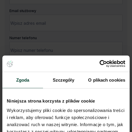
Email służbowy
Numer telefonu
Twoja wiadomość
Zgoda
Szczegóły
O plikach cookies
Niniejsza strona korzysta z plików cookie
Wykorzystujemy pliki cookie do spersonalizowania treści
i reklam, aby oferować funkcje społecznościowe i
Administratorem Państwa danych osobowych jest CBRE sp. z o.
o. z siedzibą w Warszawie, Rondo Daszyńskiego 1, 00-843
analizować ruch w naszej witrynie. Informacje o tym, jak
Warszawa (dalej „Administrator”).
korzystasz z naszej witryny, udostępniamy partnerom