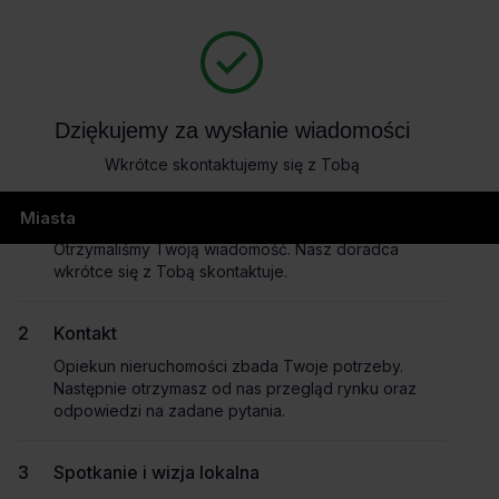
404
Dziękujemy za wysłanie wiadomości
Wkrótce skontaktujemy się z Tobą
page not found
Wysłanie wiadomości
Miasta
Otrzymaliśmy Twoją wiadomość. Nasz doradca
wkrótce się z Tobą skontaktuje.
Masz pytania dotyczące oferty?
Kontakt
Opowiedz nam o swoich potrzebach, a my pomożemy Ci
Opiekun nieruchomości zbada Twoje potrzeby.
wybrać biuro dopasowane do Twojej firmy.
Następnie otrzymasz od nas przegląd rynku oraz
Napisz do nas!
odpowiedzi na zadane pytania.
Dlaczego warto skorzytać z pomocy doradców?
Spotkanie i wizja lokalna
Płynny proces i oszczędność czasu
– dedykowany opiekun