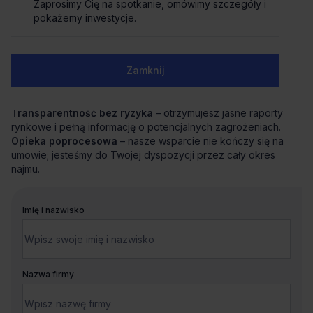
skoordynuje cały proces od analizy potrzeb po
Zaprosimy Cię na spotkanie, omówimy szczegóły i
przeprowadzkę.
pokażemy inwestycje.
Negocjacje z zyskiem
– dzięki znajomości rynku i analizie
ryzyka uzyskujemy dla Ciebie najkorzystniejsze warunki i
bezpieczną umowę.
Zamknij
Wsparcie techniczne i aranżacyjne
– precyzyjnie
definiujemy standard biura i pomagamy w jego
bezproblemowym przejęciu.
Transparentność bez ryzyka
– otrzymujesz jasne raporty
rynkowe i pełną informację o potencjalnych zagrożeniach.
Opieka poprocesowa
– nasze wsparcie nie kończy się na
umowie; jesteśmy do Twojej dyspozycji przez cały okres
najmu.
Imię i nazwisko
Nazwa firmy