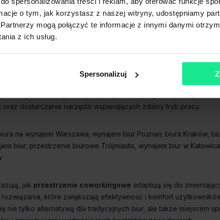
do spersonalizowania treści i reklam, aby oferować funkcje sp
WeWork
ormacje o tym, jak korzystasz z naszej witryny, udostępniamy p
Partnerzy mogą połączyć te informacje z innymi danymi otrzym
nia z ich usług.
workingowe a biuro wirtualne
Spersonalizuj
Z
Brain Embassy
biura na wynajem Warszawa
wynajem biur Poznań
biura Kraków
bi
jem biur
przestrzenie biurowe Trójmiasto
wynajem biur w Katowic
w
przestrzenie coworkingowe