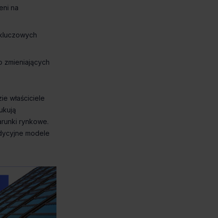
eni na
 kluczowych
o zmieniających