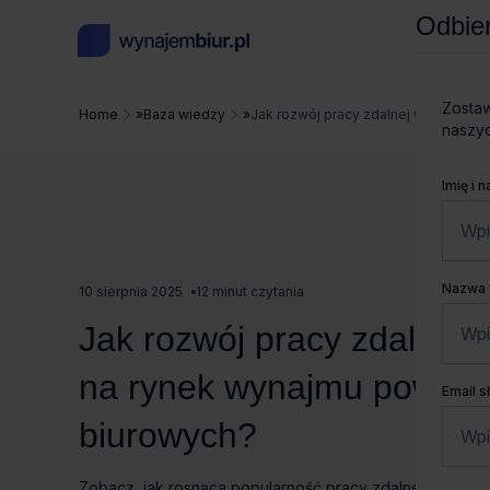
Odbier
Zostaw
Home
»
Baza wiedzy
»
Jak rozwój pracy zdalnej wpływa na
naszyc
Imię i 
Nazwa 
10 sierpnia 2025
12 minut czytania
Jak rozwój pracy zdalnej 
na rynek wynajmu powier
Email 
biurowych?
Zobacz, jak rosnąca popularność pracy zdalnej zmienia