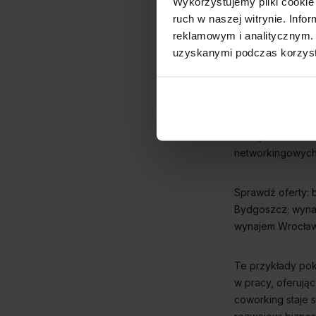
Wykorzystujemy pliki cookie 
ruch w naszej witrynie. Inf
reklamowym i analitycznym. 
uzyskanymi podczas korzysta
biuro co
Bydgoszcz
wyna
wynajem Wrocła