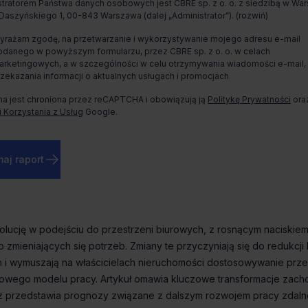
tratorem Państwa danych osobowych jest CBRE sp. z o. o. z siedzibą w War
jmu powierzchni
aszyńskiego 1, 00-843 Warszawa (dalej „Administrator”).
Spotkanie i wizja lokalna
yrażam zgodę, na przetwarzanie i wykorzystywanie mojego adresu e-mail
odanego w powyższym formularzu, przez CBRE sp. z o. o. w celach
Zaprosimy Cię na spotkanie, omówimy szczegóły i
arketingowych, a w szczególności w celu otrzymywania wiadomości e-mail,
pokażemy inwestycje.
rzekazania informacji o aktualnych usługach i promocjach
na jest chroniona przez reCAPTCHA i obowiązują ją
Politykę Prywatności
ora
 Korzystania z Usług
Google.
Zamknij
aj raport