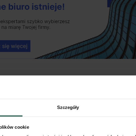
Szczegóły
alnej
rynki wynajmu powierzchni biurowyc
przestrzeni coworkingowych
 plików cookie