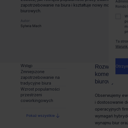
Adminis
zapotrzebowanie na biura i kształtuje nowy model wyna
Rondo D
biurowych.
W
Autor:
p
Sylwia Mach
m
p
Ta stro
Warunki
Wstęp
Otrzym
Zmniejszone
zapotrzebowanie na
tradycyjne biura
Wzrost popularności
przestrzeni
coworkingowych
Pokaż wszystkie