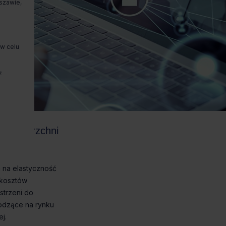
szawie,
 w celu
z