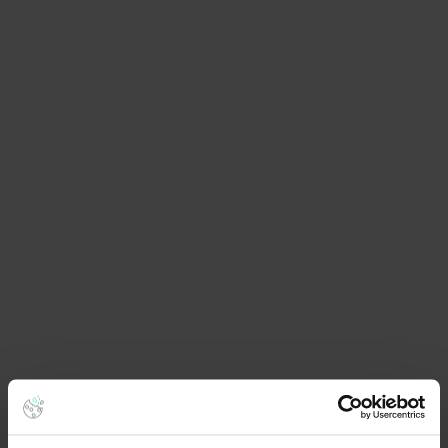
Biura do wynajęcia – Katowice – dzielnice
Biura do wynajęcia Bogucice
Biura do wynajęcia Brynów Osiedle Zgrzebnioka
Biura do wynajęcia Chorzowska
Biura do wynajęcia Dąb
Biura do wynajęcia Górnośląska
Biura do wynajęcia Grundmanna
Biura do wynajęcia Koszutka
Biura do wynajęcia Osiedle Paderewskiego
Muchowiec
Biura do wynajęcia Park Powstańców Śląskich
Biura do wynajęcia Śródmieście
Biura do wynajęcia Warszawska