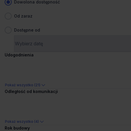
Dowolona dostępność
Porównaj
922 m od wybranej lokalizacji
Od zaraz
Dostępne od
Wynajem tradycyjny
Udogodnienia
Pokaż wszystko (21)
Odległość od komunikacji
1
/
4
Liczne udogodnienia
Pokaż wszystko (4)
Brema
Rok budowy