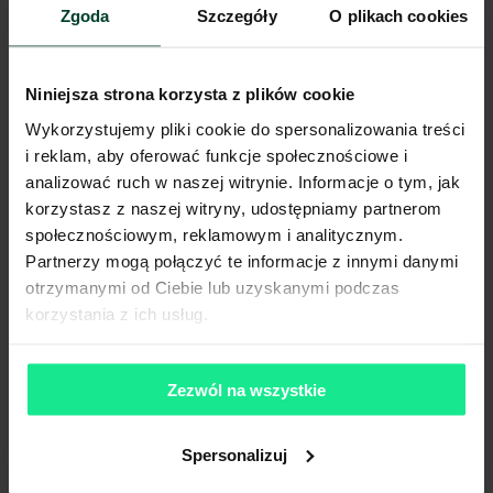
Zgoda
Szczegóły
O plikach cookies
Biura do wynajęcia Wełnowiec Józefowiec
Biura do wynajęcia Załęże
Biura do wynajęcia Zawodzie
Niniejsza strona korzysta z plików cookie
Wykorzystujemy pliki cookie do spersonalizowania treści
i reklam, aby oferować funkcje społecznościowe i
Biura na wynajem Katowice al.
analizować ruch w naszej witrynie. Informacje o tym, jak
korzystasz z naszej witryny, udostępniamy partnerom
Walentego Roździeńskiego: Twoje
społecznościowym, reklamowym i analitycznym.
centrum dowodzenia w sercu metropolii
Partnerzy mogą połączyć te informacje z innymi danymi
otrzymanymi od Ciebie lub uzyskanymi podczas
korzystania z ich usług.
Katowice, dynamicznie rozwijająca się stolica Górnego Śląska,
przyciąga przedsiębiorców poszukujących strategicznych
lokalizacji dla swoich firm. Wśród wielu adresów, aleja
Walentego Roździeńskiego wyróżnia się jako jedna z
Zezwól na wszystkie
najbardziej pożądanych. To nie tylko ulica; to symbol
nowoczesności i biznesowego pulsu miasta. Znalezienie tutaj
biura na wynajem to krok w stronę prestiżu i doskonałych
Spersonalizuj
możliwości rozwoju.