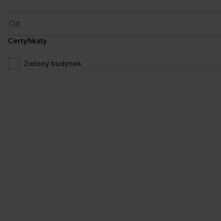
Roździeńskiego 188H, 40-203 Katowice, Zawodzie
na zapytanie
Cena
Certyfikaty
Porównaj
585 m od wybranej lokalizacji
Zielony budynek
Wynajem tradycyjny