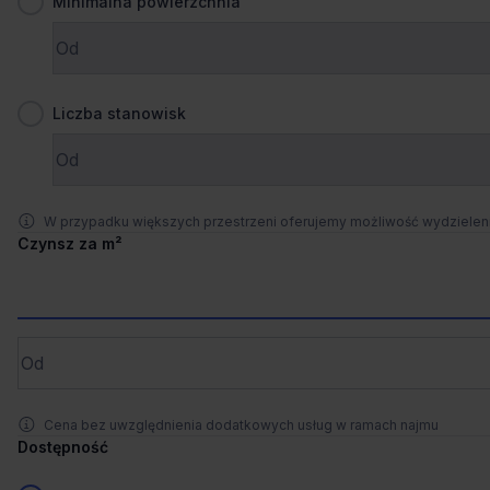
Minimalna powierzchnia
Zaprosimy Cię na spotkanie, omówimy szczegóły i
pokażemy inwestycje.
Zamknij
Liczba stanowisk
W przypadku większych przestrzeni oferujemy możliwość wydziele
Czynsz za m²
1
/
3
Liczne udogodnienia
Ostatnie powierzchnie
DL Piano
Wrocławska 54, 40-203 Katowice, Bogucice
Cena bez uwzględnienia dodatkowych usług w ramach najmu
962m²
Powierzchnia
Dostępność
na zapytanie
Cena