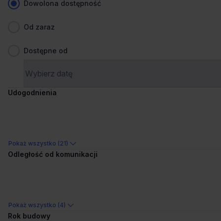
Dowolona dostępność
Od zaraz
Dostępne od
1
/
13
Udogodnienia
Liczne udogodnienia
Dogodny dojazd
Nowa Fabryczna
Składowa 35, 90-127 Łódź, Śródmieście
Pokaż wszystko (21)
Odległość od komunikacji
110 - 11 263 m²
Powierzchnia
od €13.5/m²
Cena
Porównaj
835 m od wybranej lokalizacji
Pokaż wszystko (4)
Rok budowy