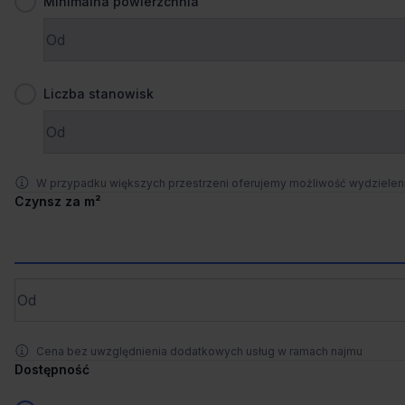
Minimalna powierzchnia
Zaprosimy Cię na spotkanie, omówimy szczegóły i
pokażemy inwestycje.
1
/
2
Zamknij
Liczba stanowisk
Liczne udogodnienia
Dogodny dojazd
Forum 76
Piłsudskiego 76, 90-330 Łódź, Widzew
W przypadku większych przestrzeni oferujemy możliwość wydziele
165 - 2 871 m²
Powierzchnia
Czynsz za m²
na zapytanie
Cena
Porównaj
997 m od wybranej lokalizacji
Cena bez uwzględnienia dodatkowych usług w ramach najmu
Wynajem tradycyjny
Dostępność