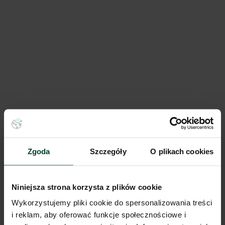
Wynajem tradycyjny
1
/
4
Zgoda
Szczegóły
O plikach cookies
Dogodny dojazd
Monopolis M3
Kopcińskiego 62d, 92-333 Łódź, Widzew
Niniejsza strona korzysta z plików cookie
na zapytanie
Cena
Wykorzystujemy pliki cookie do spersonalizowania treści
i reklam, aby oferować funkcje społecznościowe i