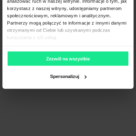
analizować ruch w naszej witrynie. Informacje o tym, jak
Porównaj
928 m od wybranej lokalizacji
korzystasz z naszej witryny, udostępniamy partnerom
społecznościowym, reklamowym i analitycznym.
Partnerzy mogą połączyć te informacje z innymi danymi
otrzymanymi od Ciebie lub uzyskanymi podczas
Wynajem tradycyjny
korzystania z ich usług.
Zezwól na wszystkie
Spersonalizuj
Dogodny dojazd
Ostatnie powierzchnie
Wydawnicza Park - Budynek A