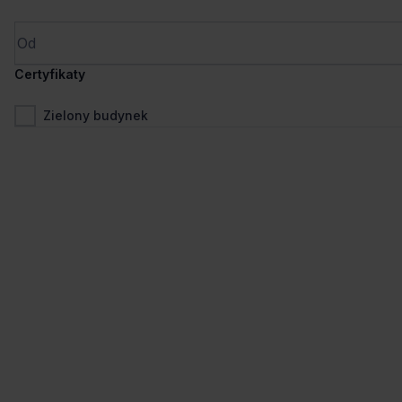
Wynajem tradycyjny
Certyfikaty
Zielony budynek
1
/
31
Liczne udogodnienia
+2 więcej
Green Horizon
Pomorska 106, 91-402 Łódź, Śródmieście
233 - 9 026 m²
Powierzchnia