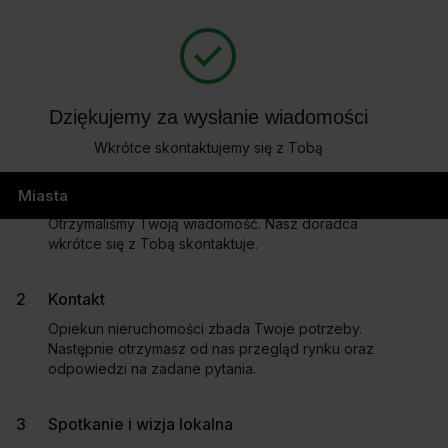
404
Dziękujemy za wysłanie wiadomości
Wkrótce skontaktujemy się z Tobą
page not found
Wysłanie wiadomości
Miasta
Otrzymaliśmy Twoją wiadomość. Nasz doradca
wkrótce się z Tobą skontaktuje.
Masz pytania dotyczące oferty?
Kontakt
Opowiedz nam o swoich potrzebach, a my pomożemy Ci
Opiekun nieruchomości zbada Twoje potrzeby.
wybrać biuro dopasowane do Twojej firmy.
Następnie otrzymasz od nas przegląd rynku oraz
Napisz do nas!
odpowiedzi na zadane pytania.
Dlaczego warto skorzytać z pomocy doradców?
Spotkanie i wizja lokalna
Płynny proces i oszczędność czasu
– dedykowany opiekun