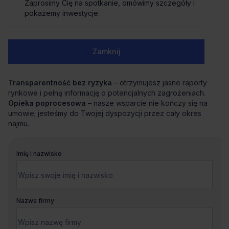
skoordynuje cały proces od analizy potrzeb po
Zaprosimy Cię na spotkanie, omówimy szczegóły i
przeprowadzkę.
pokażemy inwestycje.
Negocjacje z zyskiem
– dzięki znajomości rynku i analizie
ryzyka uzyskujemy dla Ciebie najkorzystniejsze warunki i
bezpieczną umowę.
Zamknij
Wsparcie techniczne i aranżacyjne
– precyzyjnie
definiujemy standard biura i pomagamy w jego
bezproblemowym przejęciu.
Transparentność bez ryzyka
– otrzymujesz jasne raporty
rynkowe i pełną informację o potencjalnych zagrożeniach.
Opieka poprocesowa
– nasze wsparcie nie kończy się na
umowie; jesteśmy do Twojej dyspozycji przez cały okres
najmu.
Imię i nazwisko
Nazwa firmy