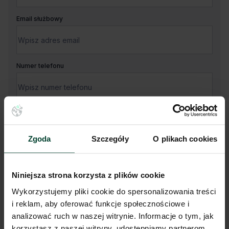
Email służbowy
Numer telefonu
Twoja wiadomość
Zgoda
Szczegóły
O plikach cookies
Niniejsza strona korzysta z plików cookie
Wykorzystujemy pliki cookie do spersonalizowania treści
i reklam, aby oferować funkcje społecznościowe i
Administratorem Państwa danych osobowych jest CBRE sp. z o.
o. z siedzibą w Warszawie, Rondo Daszyńskiego 1, 00-843
analizować ruch w naszej witrynie. Informacje o tym, jak
Warszawa (dalej „Administrator”).
korzystasz z naszej witryny, udostępniamy partnerom