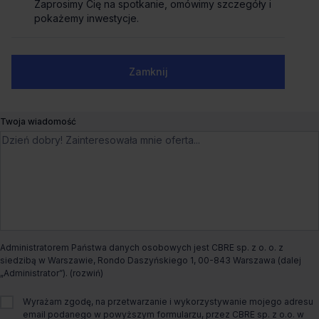
Zaprosimy Cię na spotkanie, omówimy szczegóły i
Zaprosimy Cię na spotkanie, omówimy szczegóły i
pokażemy inwestycje.
pokażemy inwestycje.
Numer telefonu służbowy
Zamknij
Zamknij
Twoja wiadomość
Administratorem Państwa danych osobowych jest CBRE sp. z o. o. z
siedzibą w Warszawie, Rondo Daszyńskiego 1, 00-843 Warszawa (dalej
„Administrator”).
Wyrażam zgodę, na przetwarzanie i wykorzystywanie mojego adresu
email podanego w powyższym formularzu, przez CBRE sp. z o.o. w