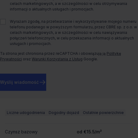
celach marketingowych, a w szczególności w celu otrzymywania
informacji o aktualnych usługach i promocjach.
Wyrażam zgodę, na przetwarzanie i wykorzystywanie mojego numeru
telefonu podanego w powyższym formularzu, przez CBRE sp. z o.o. w
celach marketingowych, a w szczególności w celu nawiązywania
połączeń telefonicznych, w celu przekazania informacji o aktualnych
usługach i promocjach.
Ta strona jest chroniona przez reCAPTCHA i obowiązują ją
Politykę
Prywatności
oraz
Warunki Korzystania z Usług
Google.
Wyślij wiadomość
Biuro do wynajęcia .KTW II
Roździeńskiego 1b,
Katowice, Koszutka
Liczne udogodnienia
Dogodny dojazd
Ostatnie powierzchnie
Czynsz bazowy
od €15.5/m²