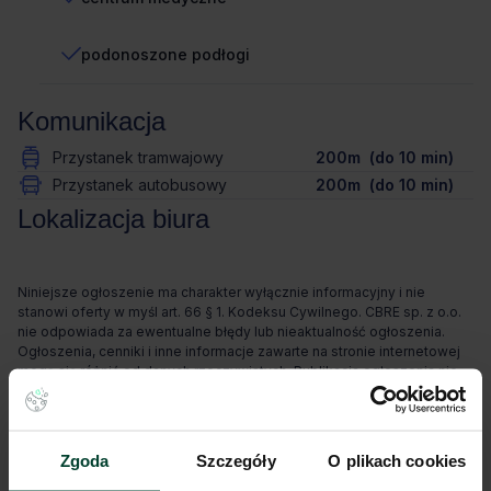
podonoszone podłogi
Komunikacja
Przystanek tramwajowy
200m (do 10 min)
Przystanek autobusowy
200m (do 10 min)
Lokalizacja biura
Niniejsze ogłoszenie ma charakter wyłącznie informacyjny i nie
stanowi oferty w myśl art. 66 § 1. Kodeksu Cywilnego. CBRE sp. z o.o.
nie odpowiada za ewentualne błędy lub nieaktualność ogłoszenia.
Ogłoszenia, cenniki i inne informacje zawarte na stronie internetowej
mogą się różnić od danych rzeczywistych. Publikacja ogłoszenia nie
gwarantuje dostępności prezentowanych nieruchomości. Weryfikacja
dostępności odbywa się po wysłaniu formularza kontaktowego.
Zgoda
Szczegóły
O plikach cookies