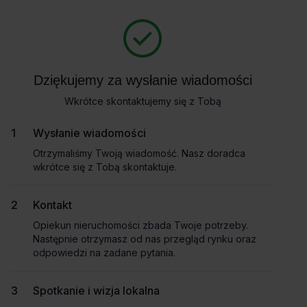
Zapytaj o szczegóły
Masz pytania dotyczące oferty? Opowiedz nam o swoich
potrzebach, a my pomożemy Ci wybrać biuro dopasowane do
Powrót
Twojej firmy. Napisz do nas!
Dziękujemy za wysłanie wiadomości
Dziękujemy za wysłanie wiadomości
Zadzwoń
Wkrótce skontaktujemy się z Tobą
Wkrótce skontaktujemy się z Tobą
Wynajem tradycyjny
Pokaż numer telefonu
Wysłanie wiadomości
Wysłanie wiadomości
Otrzymaliśmy Twoją wiadomość. Nasz doradca
Otrzymaliśmy Twoją wiadomość. Nasz doradca
wkrótce się z Tobą skontaktuje.
wkrótce się z Tobą skontaktuje.
Imię i nazwisko
Kontakt
Kontakt
Opiekun nieruchomości zbada Twoje potrzeby.
Opiekun nieruchomości zbada Twoje potrzeby.
Nazwa firmy
Następnie otrzymasz od nas przegląd rynku oraz
Następnie otrzymasz od nas przegląd rynku oraz
odpowiedzi na zadane pytania.
odpowiedzi na zadane pytania.
Spotkanie i wizja lokalna
Spotkanie i wizja lokalna
Email służbowy