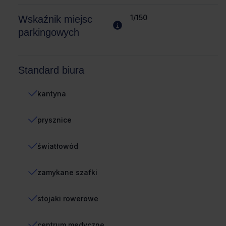
1/150
Wskaźnik miejsc
parkingowych
Standard biura
kantyna
prysznice
światłowód
zamykane szafki
stojaki rowerowe
centrum medyczne