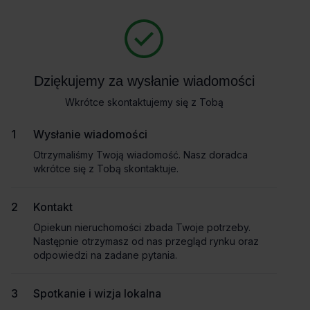
Zapytaj o szczegóły
Masz pytania dotyczące oferty? Opowiedz nam o swoich
potrzebach, a my pomożemy Ci wybrać biuro dopasowane do
Powrót
Twojej firmy. Napisz do nas!
Dziękujemy za wysłanie wiadomości
Dziękujemy za wysłanie wiadomości
Zadzwoń
Wkrótce skontaktujemy się z Tobą
Wkrótce skontaktujemy się z Tobą
Wynajem tradycyjny
Pokaż numer telefonu
Wysłanie wiadomości
Wysłanie wiadomości
Otrzymaliśmy Twoją wiadomość. Nasz doradca
Otrzymaliśmy Twoją wiadomość. Nasz doradca
wkrótce się z Tobą skontaktuje.
wkrótce się z Tobą skontaktuje.
Imię i nazwisko
Kontakt
Kontakt
Opiekun nieruchomości zbada Twoje potrzeby.
Opiekun nieruchomości zbada Twoje potrzeby.
Nazwa firmy
Następnie otrzymasz od nas przegląd rynku oraz
Następnie otrzymasz od nas przegląd rynku oraz
odpowiedzi na zadane pytania.
odpowiedzi na zadane pytania.
Spotkanie i wizja lokalna
Spotkanie i wizja lokalna
Email służbowy