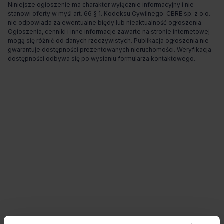
Niniejsze ogłoszenie ma charakter wyłącznie informacyjny i nie
stanowi oferty w myśl art. 66 § 1. Kodeksu Cywilnego. CBRE sp. z o.o.
nie odpowiada za ewentualne błędy lub nieaktualność ogłoszenia.
Ogłoszenia, cenniki i inne informacje zawarte na stronie internetowej
mogą się różnić od danych rzeczywistych. Publikacja ogłoszenia nie
gwarantuje dostępności prezentowanych nieruchomości. Weryfikacja
dostępności odbywa się po wysłaniu formularza kontaktowego.