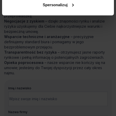
Spersonalizuj
Płynny proces i oszczędność czasu
– dedykowany opiekun
skoordynuje cały proces od analizy potrzeb po
przeprowadzkę.
Negocjacje z zyskiem
– dzięki znajomości rynku i analizie
ryzyka uzyskujemy dla Ciebie najkorzystniejsze warunki i
bezpieczną umowę.
Wsparcie techniczne i aranżacyjne
– precyzyjnie
definiujemy standard biura i pomagamy w jego
bezproblemowym przejęciu.
Transparentność bez ryzyka
– otrzymujesz jasne raporty
rynkowe i pełną informację o potencjalnych zagrożeniach.
Opieka poprocesowa
– nasze wsparcie nie kończy się na
umowie; jesteśmy do Twojej dyspozycji przez cały okres
najmu.
Imię i nazwisko
Nazwa firmy