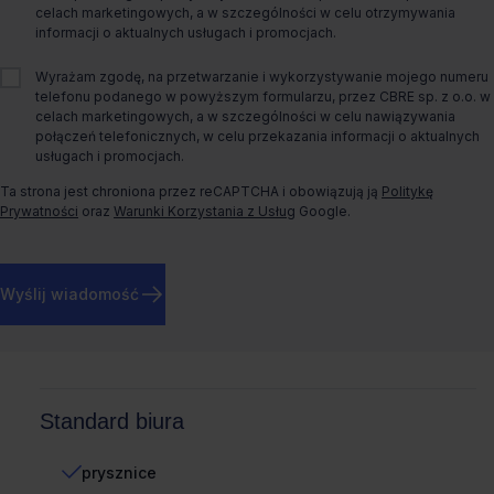
celach marketingowych, a w szczególności w celu otrzymywania
informacji o aktualnych usługach i promocjach.
Rok budowy
2022
Wyrażam zgodę, na przetwarzanie i wykorzystywanie mojego numeru
O biurze
telefonu podanego w powyższym formularzu, przez CBRE sp. z o.o. w
celach marketingowych, a w szczególności w celu nawiązywania
połączeń telefonicznych, w celu przekazania informacji o aktualnych
L'UNI to piękna kamienica, poddana modernizacji, której
usługach i promocjach.
zakończenie planowane jest na Q1 2019. Będzie oferować
przestrzeni biurowe klasy A o łącznej powierzchni ponad 3
Ta strona jest chroniona przez reCAPTCHA i obowiązują ją
Politykę
500 m2. Pełne doświetlenie, nowoczesne rozwiązania
Prywatności
oraz
Warunki Korzystania z Usług
Google.
architektoniczne a także szereg innych udogodnień czyni to
miejscem odpowiednim do ulokowaniu swojego biura. Jest
ono dobrze skomunikowane z innymi częściami miasta, a jego
sąsiedztwo stanowią takie obiekty jak uniwersystet,
Wyślij wiadomość
restauracje, obiekty kultury.
Więcej informacji
Standard biura
prysznice