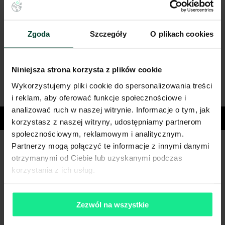
Zgoda
Szczegóły
O plikach cookies
Niniejsza strona korzysta z plików cookie
Wykorzystujemy pliki cookie do spersonalizowania treści
i reklam, aby oferować funkcje społecznościowe i
analizować ruch w naszej witrynie. Informacje o tym, jak
Miasta
korzystasz z naszej witryny, udostępniamy partnerom
społecznościowym, reklamowym i analitycznym.
Partnerzy mogą połączyć te informacje z innymi danymi
Masz pytania dotyczące oferty?
otrzymanymi od Ciebie lub uzyskanymi podczas
korzystania z ich usług.
Opowiedz nam o swoich potrzebach, a my pomożemy Ci
wybrać biuro dopasowane do Twojej firmy.
Napisz do nas!
Zezwól na wszystkie
Dlaczego warto skorzytać z pomocy doradców?