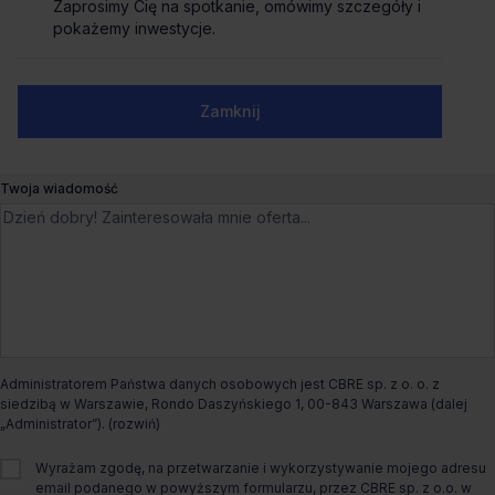
Zaprosimy Cię na spotkanie, omówimy szczegóły i
Zaprosimy Cię na spotkanie, omówimy szczegóły i
Biuro do wynajęcia L'UNI
pokażemy inwestycje.
pokażemy inwestycje.
Grodzka 9,
Wrocław, Stare Miasto
Numer telefonu służbowy
Zamknij
Zamknij
Liczne udogodnienia
Dogodny dojazd
Ostatnie powierzchnie
Czynsz bazowy
od €16.0/m²
Twoja wiadomość
Dostępna powierzchnia
od 303m² do 835m²
Całkowita powierzchnia biurowa
3 950m²
Dostępny od
Od zaraz
Administratorem Państwa danych osobowych jest CBRE sp. z o. o. z
siedzibą w Warszawie, Rondo Daszyńskiego 1, 00-843 Warszawa (dalej
Status budynku
Istniejący
„Administrator”).
Wyrażam zgodę, na przetwarzanie i wykorzystywanie mojego adresu
Rodzaj biura
Tradycyjne
email podanego w powyższym formularzu, przez CBRE sp. z o.o. w