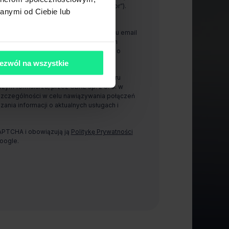
00-843 Warszawa (dalej „Administrator”).
anymi od Ciebie lub
anie i wykorzystywanie mojego adresu email
arzu, przez CBRE sp. z o. o. w celach
ności w celu otrzymywania informacji o
jach.
ezwól na wszystkie
zanie i wykorzystywanie mojego numeru
ym formularzu, przez CBRE sp. z o. o. w
szczególności w celu nawiązywania połączeń
zania informacji o aktualnych usługach i
CAPTCHA i obowiązują ją
Politykę Prywatności
oogle.