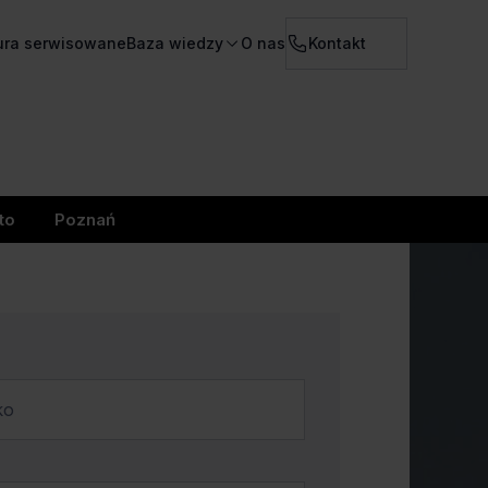
ura serwisowane
Baza wiedzy
O nas
Kontakt
to
Poznań