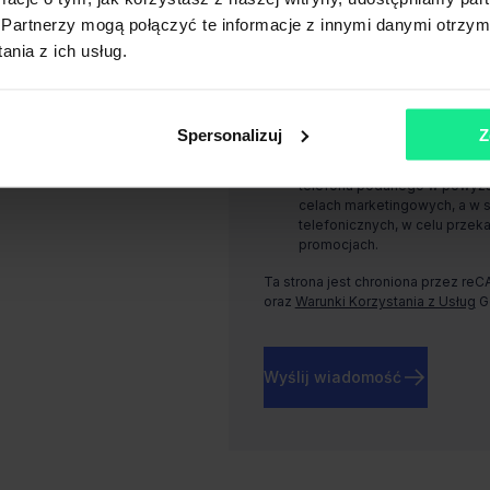
Warszawie, Rondo Daszyńskiego 1, 
Partnerzy mogą połączyć te informacje z innymi danymi otrzym
nia z ich usług.
Wyrażam zgodę, na przetwarz
podanego w powyższym formul
marketingowych, a w szczegól
aktualnych usługach i promoc
Spersonalizuj
Z
Wyrażam zgodę, na przetwar
telefonu podanego w powyższ
celach marketingowych, a w 
telefonicznych, w celu przeka
promocjach.
Ta strona jest chroniona przez re
oraz
Warunki Korzystania z Usług
G
Wyślij wiadomość