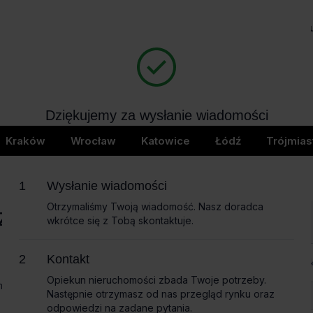
Biura na wynajem
Bi
404
Dziękujemy za wysłanie wiadomości
page not found
Wkrótce skontaktujemy się z Tobą
Kraków
Wrocław
Katowice
Łódź
Trójmias
Wysłanie wiadomości
Otrzymaliśmy Twoją wiadomość. Nasz doradca
czące
wkrótce się z Tobą skontaktuje.
Imię i nazwisko
Kontakt
Opiekun nieruchomości zbada Twoje potrzeby.
omożemy
Następnie otrzymasz od nas przegląd rynku oraz
Nazwa firmy
odpowiedzi na zadane pytania.