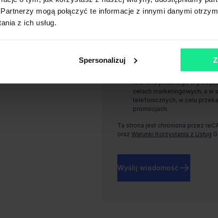
Warszawie, Rondo Daszyńskiego 1, 
Partnerzy mogą połączyć te informacje z innymi danymi otrzym
nia z ich usług.
Wyrażam zgodę, na przetwarz
podanego w powyższym formul
marketingowych, a w szczegól
aktualnych usługach i promoc
Spersonalizuj
Z
Wyrażam zgodę, na przetwar
telefonu podanego w powyższ
celach marketingowych, a w 
telefonicznych, w celu przeka
promocjach.
Ta strona jest chroniona przez re
oraz
Warunki Korzystania z Usług
G
Wyślij wiadomość