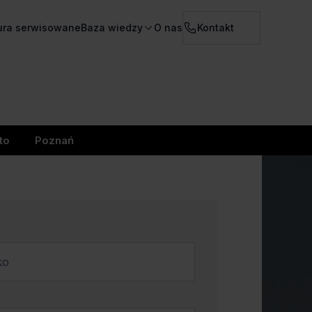
ura serwisowane
Baza wiedzy
O nas
Kontakt
to
Poznań