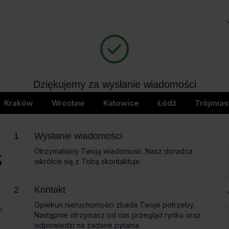
Biura na wynajem
Bi
404
Dziękujemy za wysłanie wiadomości
page not found
Wkrótce skontaktujemy się z Tobą
Kraków
Wrocław
Katowice
Łódź
Trójmias
Wysłanie wiadomości
Otrzymaliśmy Twoją wiadomość. Nasz doradca
czące
wkrótce się z Tobą skontaktuje.
Imię i nazwisko
Kontakt
Opiekun nieruchomości zbada Twoje potrzeby.
omożemy
Następnie otrzymasz od nas przegląd rynku oraz
Nazwa firmy
odpowiedzi na zadane pytania.