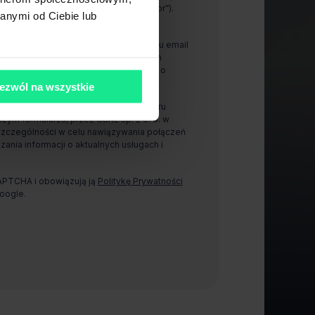
00-843 Warszawa (dalej „Administrator”).
anymi od Ciebie lub
anie i wykorzystywanie mojego adresu email
arzu, przez CBRE sp. z o. o. w celach
ności w celu otrzymywania informacji o
jach.
ezwól na wszystkie
zanie i wykorzystywanie mojego numeru
ym formularzu, przez CBRE sp. z o. o. w
szczególności w celu nawiązywania połączeń
zania informacji o aktualnych usługach i
CAPTCHA i obowiązują ją
Politykę Prywatności
oogle.