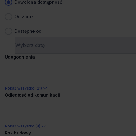
Dowolona dostępność
Od zaraz
Dostępne od
1
/
13
Udogodnienia
Dogodny dojazd
Ostatnie powierzchnie
Irydion
Powązkowska 44C, 01-797 Warszawa, Żoliborz
Pokaż wszystko (21)
Odległość od komunikacji
105 - 260 m²
Powierzchnia
na zapytanie
Cena
Porównaj
4.5 km od wybranej lokalizacji
Pokaż wszystko (4)
Rok budowy