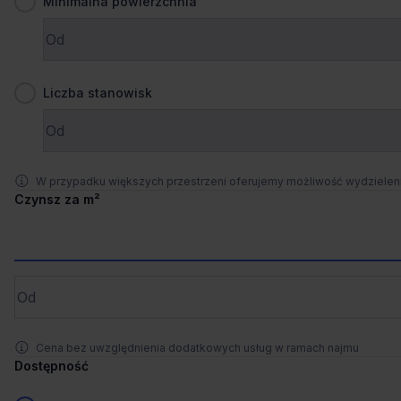
Minimalna powierzchnia
Zaprosimy Cię na spotkanie, omówimy szczegóły i
pokażemy inwestycje.
1
/
11
Zamknij
Liczba stanowisk
Blisko metra
+2 więcej
Bielany Business Center
Zjednoczenia 36, 01-830 Warszawa, Bielany
W przypadku większych przestrzeni oferujemy możliwość wydziele
103 - 664 m²
Powierzchnia
Czynsz za m²
od €16.0/m²
Cena
Porównaj
2.1 km od wybranej lokalizacji
Cena bez uwzględnienia dodatkowych usług w ramach najmu
Wynajem tradycyjny
Dostępność