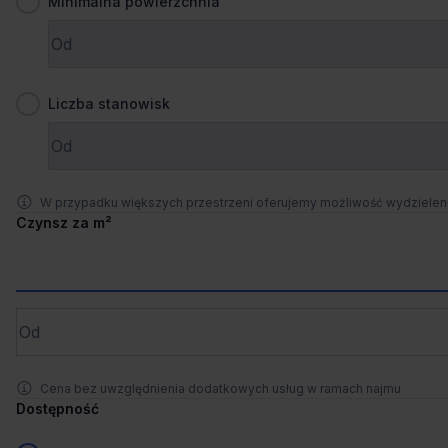
Minimalna powierzchnia
Zaprosimy Cię na spotkanie, omówimy szczegóły i
pokażemy inwestycje.
Zamknij
Liczba stanowisk
Blisko metra
+2 więcej
Polna Corner
Polna 40, 05-075 Warszawa, Śródmieście
W przypadku większych przestrzeni oferujemy możliwość wydziele
241 stanowisk
Stanowiska
Czynsz za m²
na zapytanie
Cena
Porównaj
51 m od wybranej lokalizacji
Cena bez uwzględnienia dodatkowych usług w ramach najmu
Co-work
Dostępność