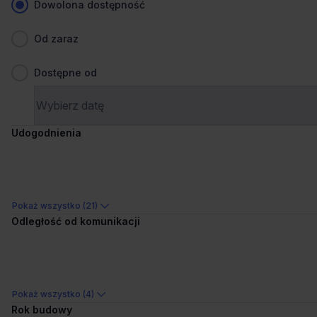
Dowolona dostępność
Od zaraz
Dostępne od
1
/
5
Udogodnienia
Liczne udogodnienia
+3 więcej
Zebra Tower
Mokotowska 1, 00-640 Warszawa, Śródmieście
Pokaż wszystko (21)
Odległość od komunikacji
500 stanowisk
Stanowiska
na zapytanie
Cena
Porównaj
84 m od wybranej lokalizacji
Pokaż wszystko (4)
Rok budowy