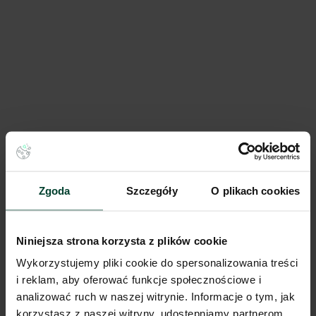
Mała Pasta
Piękna 19, 00-549 Warszawa, Śródmieście
78 - 682 m²
Powierzchnia
od €20.0/m²
Cena
Porównaj
554 m od wybranej lokalizacji
Wynajem tradycyjny
Zgoda
Szczegóły
O plikach cookies
Niniejsza strona korzysta z plików cookie
Wykorzystujemy pliki cookie do spersonalizowania treści
i reklam, aby oferować funkcje społecznościowe i
analizować ruch w naszej witrynie. Informacje o tym, jak
korzystasz z naszej witryny, udostępniamy partnerom