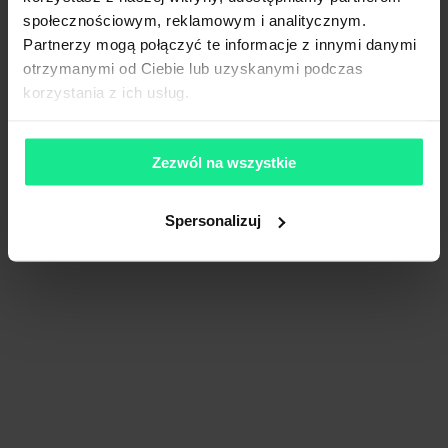
społecznościowym, reklamowym i analitycznym.
1
/
2
Partnerzy mogą połączyć te informacje z innymi danymi
otrzymanymi od Ciebie lub uzyskanymi podczas
korzystania z ich usług.
Blisko metra
+2 więcej
The Nest
Piękna 49, 00-672 Warszawa, Śródmieście
Zezwól na wszystkie
278m²
Powierzchnia
od €25.0/m²
Spersonalizuj
Cena
Porównaj
587 m od wybranej lokalizacji
Wynajem tradycyjny