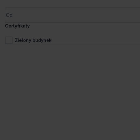
Co-work
Certyfikaty
Zielony budynek
1
/
4
Liczne udogodnienia
+3 więcej
Plac Unii
Puławska 2, 02-566 Warszawa, Mokotów
242 stanowiska
Stanowiska