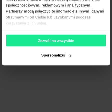
społecznościowym, reklamowym i analitycznym.
1
/
9
Partnerzy mogą połączyć te informacje z innymi danymi
otrzymanymi od Ciebie lub uzyskanymi podczas
korzystania z ich usług.
Liczne udogodnienia
+2 więcej
NeoPark A
Cybernetyki 10, 02-677 Warszawa, Mokotów
Zezwól na wszystkie
417 - 2 567 m²
Powierzchnia
na zapytanie
Spersonalizuj
Cena
Porównaj
339 m od wybranej lokalizacji
Wynajem tradycyjny