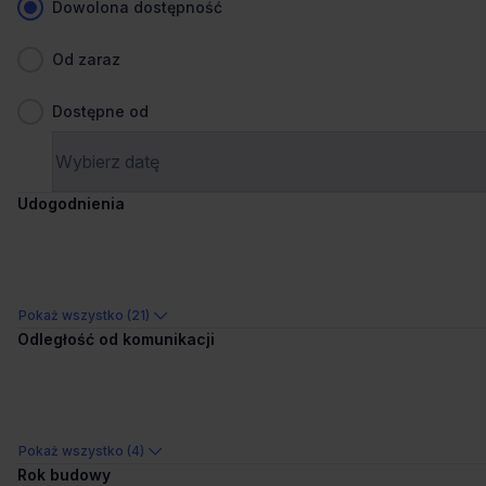
Dowolona dostępność
Od zaraz
Dostępne od
1
/
4
Udogodnienia
Dogodny dojazd
Ostatnie powierzchnie
Adgar Bit
Konstruktorska 11, 02-673 Warszawa, Mokotów
Pokaż wszystko (21)
Odległość od komunikacji
358 stanowisk
Stanowiska
na zapytanie
Cena
Porównaj
618 m od wybranej lokalizacji
Pokaż wszystko (4)
Rok budowy