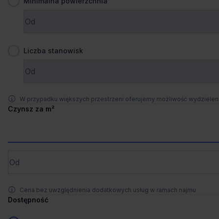
Minimalna powierzchnia
Zaprosimy Cię na spotkanie, omówimy szczegóły i
pokażemy inwestycje.
1
/
4
Zamknij
Liczba stanowisk
Liczne udogodnienia
+2 więcej
NeoPark A
Cybernetyki 10, 02-677 Warszawa, Mokotów
W przypadku większych przestrzeni oferujemy możliwość wydziele
445 stanowisk
Stanowiska
Czynsz za m²
na zapytanie
Cena
Porównaj
339 m od wybranej lokalizacji
Cena bez uwzględnienia dodatkowych usług w ramach najmu
Co-work
Dostępność